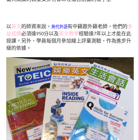
以
英文
的師資來說，
有中籍跟外籍老師，他們的
多
英代外語
益成績
必須達
分以及
英文教學
經驗達
年以上才能在此
950
7
授課。另外，學員每個月參加線上評量測驗，作為進步升
級的依據。