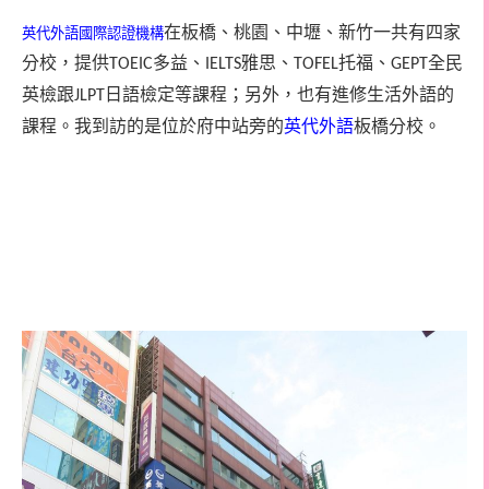
在板橋、桃園、中壢、新竹一共有四家
英代外語國際認證機構
分校，提供
多益、
雅思、
托福、
全民
TOEIC
IELTS
TOFEL
GEPT
英檢跟
日語檢定等課程；另外，也有進修生活外語的
JLPT
課程。我到訪的是位於府中站旁的
英代外語
板橋分校。