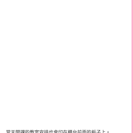
當天開課的教室安排也會印在櫃台前面的板子上。