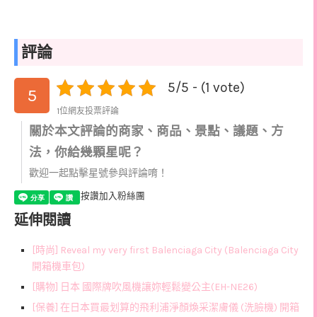
評論
5/5 - (1 vote)
5
1位網友投票評論
關於本文評論的商家、商品、景點、議題、方
法，你給幾顆星呢？
歡迎一起點擊星號參與評論唷！
按讚加入粉絲團
延伸閱讀
[時尚] Reveal my very first Balenciaga City (Balenciaga City
開箱機車包)
[購物] 日本 國際牌吹風機讓妳輕鬆變公主(EH-NE26)
[保養] 在日本買最划算的飛利浦淨顏煥采潔膚儀 (洗臉機) 開箱