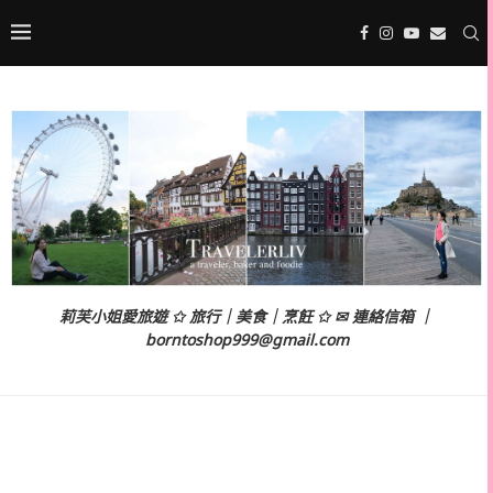
莉芙小姐愛旅遊 ✩ 旅行｜美食｜烹飪 ✩ ✉ 連絡信箱 ｜
borntoshop999@gmail.com