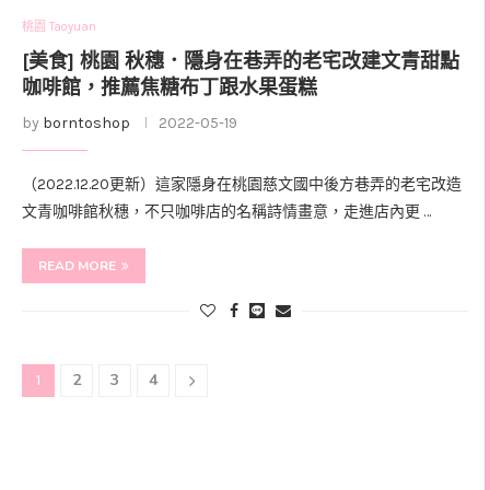
桃園 Taoyuan
[美食] 桃園 秋穗．隱身在巷弄的老宅改建文青甜點
咖啡館，推薦焦糖布丁跟水果蛋糕
by
borntoshop
2022-05-19
（2022.12.20更新）這家隱身在桃園慈文國中後方巷弄的老宅改造
文青咖啡館秋穗，不只咖啡店的名稱詩情畫意，走進店內更 …
READ MORE
2
3
4
1