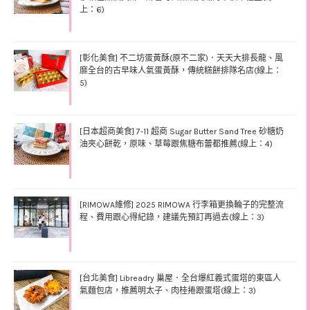
上：6)
[彰化美食] 不二坊蛋黃酥(原不二家)．天天大排長龍、風
靡全台的古早味人氣蛋黃酥，傳統糕餅排隊名店(線上：
5)
[日本超商美食] 7-11 超商 Sugar Butter Sand Tree 砂糖奶
油夾心餅乾，原味、草莓跟焦糖布蕾都推薦(線上：4)
[RIMOWA維修] 2025 RIMOWA 行李箱更換輪子的完整流
程、費用跟心得紀錄，建議先預訂再過去(線上：3)
[台北美食] Libreadry 巢屋．全台爆紅義式蛋塔的東區人
氣麵包店，推薦明太子、肉桂捲跟蛋塔(線上：3)