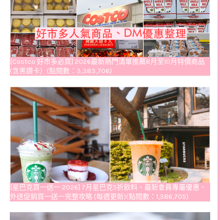
[Costco 好市多必買] 2026最新熱門清單推薦8月至10月特價商品
(含黑鑽卡）(點閱數：3,383,706)
[星巴克買一送一 2026] 7月星巴克5折飲料、最新會員專屬優惠、
外送促銷買一送一完整攻略 (每週更新)(點閱數：1,386,705)