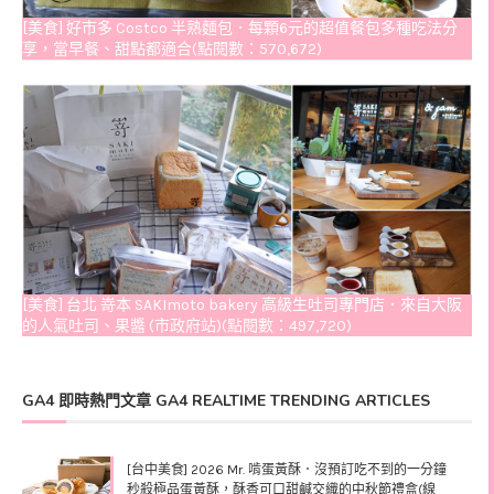
[美食] 好市多 Costco 半熟麵包．每顆6元的超值餐包多種吃法分
享，當早餐、甜點都適合(點閱數：570,672)
[美食] 台北 嵜本 SAKImoto bakery 高級生吐司專門店．來自大阪
的人氣吐司、果醬 (市政府站)(點閱數：497,720)
GA4 即時熱門文章 GA4 REALTIME TRENDING ARTICLES
[台中美食] 2026 Mr. 啃蛋黃酥．沒預訂吃不到的一分鐘
秒殺極品蛋黃酥，酥香可口甜鹹交織的中秋節禮盒(線