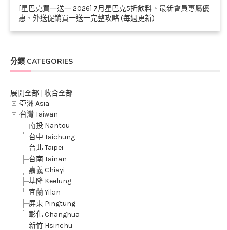
[星巴克買一送一 2026] 7月星巴克5折飲料、最新會員專屬優
惠、外送促銷買一送一完整攻略 (每週更新)
分類 CATEGORIES
展開全部
|
收合全部
亞洲 Asia
台灣 Taiwan
南投 Nantou
台中 Taichung
台北 Taipei
台南 Tainan
嘉義 Chiayi
基隆 Keelung
宜蘭 Yilan
屏東 Pingtung
彰化 Changhua
新竹 Hsinchu