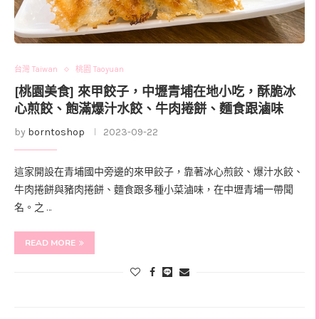
台灣 Taiwan
桃園 Taoyuan
[桃園美食] 來甲餃子，中壢青埔在地小吃，酥脆冰
心煎餃、飽滿爆汁水餃、牛肉捲餅、麵食跟滷味
by
borntoshop
2023-09-22
這家開設在青埔國中旁邊的來甲餃子，靠著冰心煎餃、爆汁水餃、
牛肉捲餅與豬肉捲餅、麵食跟多種小菜滷味，在中壢青埔一帶聞
名。之 …
READ MORE