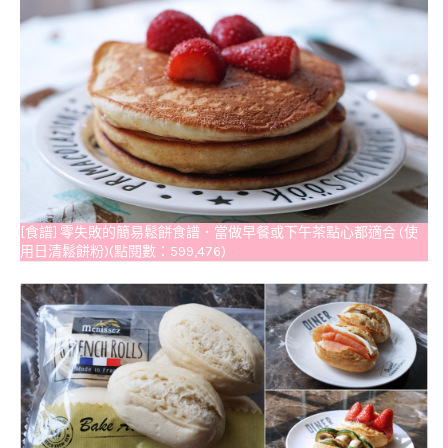
[食譜] 零失敗的簡易鬆餅食譜．當做早餐或下午茶點心都適合 (使
用日清鬆餅粉)(點閱數：599,476)