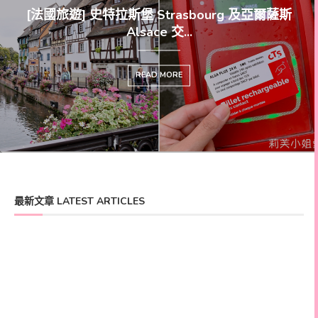
[法國旅遊] 史特拉斯堡 Strasbourg 及亞爾薩斯
[法國旅遊] 巴黎聖母院大教堂
Alsace 交...
觀/付費鐘
READ MORE
READ
最新文章 LATEST ARTICLES