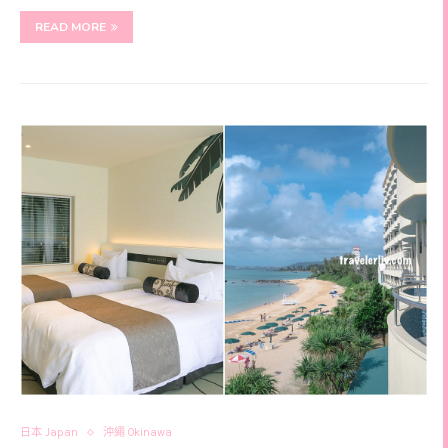
READ MORE
日本 Japan
沖繩 Okinawa