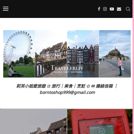
莉芙小姐愛旅遊 ✩ 旅行｜美食｜烹飪 ✩ ✉ 連絡信箱 ｜
borntoshop999@gmail.com