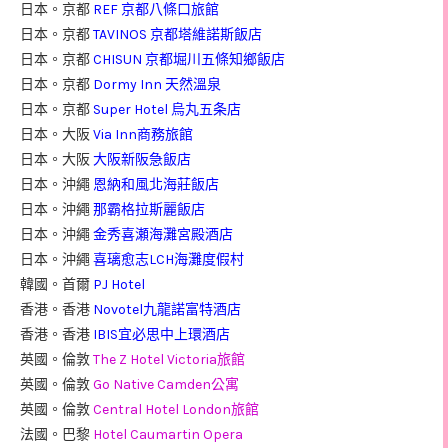
日本。京都
REF 京都八條口旅館
日本。京都
TAVINOS 京都塔維諾斯飯店
日本。京都
CHISUN 京都堀川五條知鄉飯店
日本。京都
Dormy Inn 天然溫泉
日本。京都
Super Hotel 烏丸五条店
日本。大阪
Via Inn商務旅館
日本。大阪
大阪新阪急飯店
日本。沖繩
恩納和風北海莊飯店
日本。沖繩
那霸格拉斯麗飯店
日本。沖繩
金秀喜瀬海灘宮殿酒店
日本。沖繩
喜璃愈志LCH海灘度假村
韓國。首爾
PJ Hotel
香港。香港
Novotel九龍諾富特酒店
香港。香港
IBIS宜必思中上環酒店
英國。倫敦
The Z Hotel Victoria旅館
英國。倫敦
Go Native Camden公寓
英國。倫敦
Central Hotel London旅館
法國。巴黎
Hotel Caumartin Opera