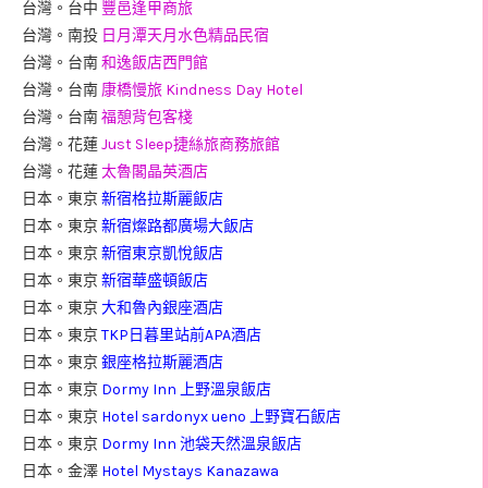
台灣。台中
豐邑逢甲商旅
台灣。南投
日月潭天月水色精品民宿
台灣。台南
和逸飯店西門館
台灣。台南
康橋慢旅 Kindness Day Hotel
台灣。台南
福憩背包客棧
台灣。花蓮
Just Sleep捷絲旅商務旅館
台灣。花蓮
太魯閣晶英酒店
日本。東京
新宿格拉斯麗飯店
日本。東京
新宿燦路都廣場大飯店
日本。東京
新宿東京凱悅飯店
日本。東京
新宿華盛頓飯店
日本。東京
大和魯內銀座酒店
日本。東京
TKP日暮里站前APA酒店
日本。東京
銀座格拉斯麗酒店
日本。東京
Dormy Inn 上野溫泉飯店
日本。東京
Hotel sardonyx ueno 上野寶石飯店
日本。東京
Dormy Inn 池袋天然溫泉飯店
日本。金澤
Hotel Mystays Kanazawa