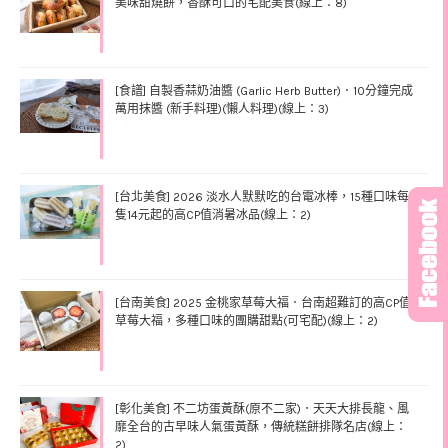
美味甜燒餅，香酥可口的宅配美食(線上：8)
[食譜] 自製香蒜奶油醬 (Garlic Herb Butter)．10分鐘完成
萬用抹醬 (新手料理)(懶人料理)(線上：3)
[台北美食] 2026 淡水人默默吃的台電冰棒，15種口味每
隻14元起的高CP值消暑冰品(線上：2)
[台南美食] 2025 金桃家草莓大福．台南超難訂的高CP值
草莓大福，多種口味的團購甜點(可宅配)(線上：2)
[彰化美食] 不二坊蛋黃酥(原不二家)．天天大排長龍、風
靡全台的古早味人氣蛋黃酥，傳統糕餅排隊名店(線上：
2)