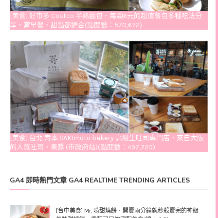
[美食] 好市多 Costco 半熟麵包．每顆6元的超值餐包多種吃法分
享，當早餐、甜點都適合(點閱數：570,672)
[美食] 台北 嵜本 SAKImoto bakery 高級生吐司專門店．來自大阪
的人氣吐司、果醬 (市政府站)(點閱數：497,720)
GA4 即時熱門文章 GA4 REALTIME TRENDING ARTICLES
[台中美食] Mr. 啃甜燒餅．開賣兩分鐘就秒殺賣完的神級