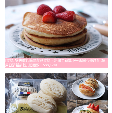
[食譜] 零失敗的簡易鬆餅食譜．當做早餐或下午茶點心都適合 (使
用日清鬆餅粉)(點閱數：599,476)