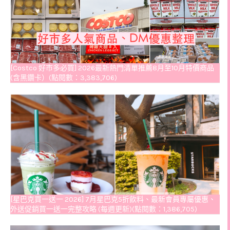
[Costco 好市多必買] 2026最新熱門清單推薦8月至10月特價商品
(含黑鑽卡）(點閱數：3,383,706)
[星巴克買一送一 2026] 7月星巴克5折飲料、最新會員專屬優惠、
外送促銷買一送一完整攻略 (每週更新)(點閱數：1,386,705)