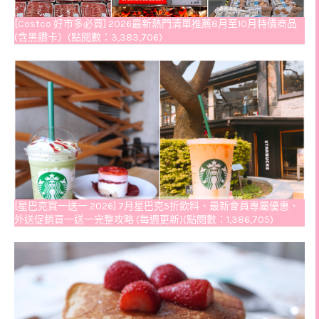
[Costco 好市多必買] 2026最新熱門清單推薦8月至10月特價商品
(含黑鑽卡）(點閱數：3,383,706)
[星巴克買一送一 2026] 7月星巴克5折飲料、最新會員專屬優惠、
外送促銷買一送一完整攻略 (每週更新)(點閱數：1,386,705)