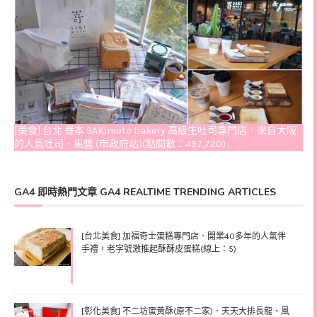
[美食] 台北 嵜本 SAKImoto bakery 高級生吐司專門店．來自大阪
的人氣吐司、果醬 (市政府站)(點閱數：497,720)
GA4 即時熱門文章 GA4 REALTIME TRENDING ARTICLES
[台北美食] 加福奇士蛋糕專門店．開業40多年的人氣伴
手禮，老字號激推起酥酥皮蛋糕(線上：5)
[彰化美食] 不二坊蛋黃酥(原不二家)．天天大排長龍、風