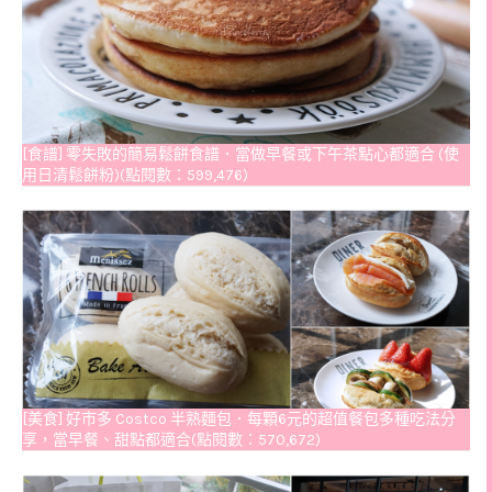
[食譜] 零失敗的簡易鬆餅食譜．當做早餐或下午茶點心都適合 (使
用日清鬆餅粉)(點閱數：599,476)
[美食] 好市多 Costco 半熟麵包．每顆6元的超值餐包多種吃法分
享，當早餐、甜點都適合(點閱數：570,672)