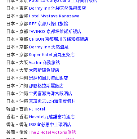
日本。東京
Hotel sardonyx ueno 上野寶石飯店
日本。東京
Dormy Inn 池袋天然溫泉飯店
日本。金澤
Hotel Mystays Kanazawa
日本。京都
REF 京都八條口旅館
日本。京都
TAVINOS 京都塔維諾斯飯店
日本。京都
CHISUN 京都堀川五條知鄉飯店
日本。京都
Dormy Inn 天然溫泉
日本。京都
Super Hotel 烏丸五条店
日本。大阪
Via Inn商務旅館
日本。大阪
大阪新阪急飯店
日本。沖繩
恩納和風北海莊飯店
日本。沖繩
那霸格拉斯麗飯店
日本。沖繩
金秀喜瀬海灘宮殿酒店
日本。沖繩
喜璃愈志LCH海灘度假村
韓國。首爾
PJ Hotel
香港。香港
Novotel九龍諾富特酒店
香港。香港
IBIS宜必思中上環酒店
英國。倫敦
The Z Hotel Victoria旅館