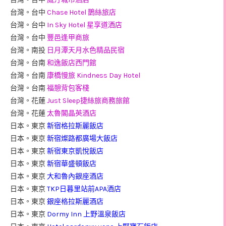
台灣。台中
Chase Hotel 鵲絲旅店
台灣。台中
In Sky Hotel 星享道酒店
台灣。台中
豐邑逢甲商旅
台灣。南投
日月潭天月水色精品民宿
台灣。台南
和逸飯店西門館
台灣。台南
康橋慢旅 Kindness Day Hotel
台灣。台南
福憩背包客棧
台灣。花蓮
Just Sleep捷絲旅商務旅館
台灣。花蓮
太魯閣晶英酒店
日本。東京
新宿格拉斯麗飯店
日本。東京
新宿燦路都廣場大飯店
日本。東京
新宿東京凱悅飯店
日本。東京
新宿華盛頓飯店
日本。東京
大和魯內銀座酒店
日本。東京
TKP日暮里站前APA酒店
日本。東京
銀座格拉斯麗酒店
日本。東京
Dormy Inn 上野溫泉飯店