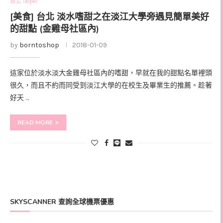
台北 Taipei
[美食] 台北 淡水嗜甜之在淡江大學旁遇見簡單美好
的甜點 (金雞母社區內)
by
borntoshop
2018-01-09
這家位於淡水淡大金雞母社區內的嗜甜，早就在我的甜點名單裡頭
很久，而且不約而同受到淡江大學的在校生及畢業生的推薦。趁著
好天 …
READ MORE
SKYSCANNER 查詢全球機票優惠