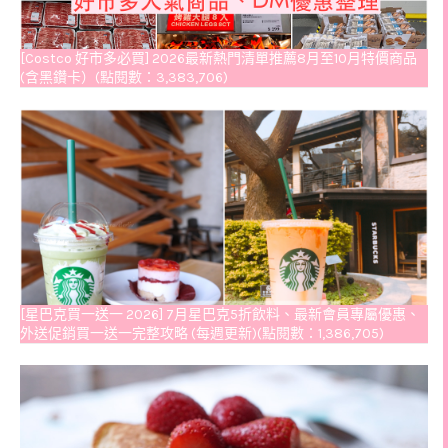
[Costco 好市多必買] 2026最新熱門清單推薦8月至10月特價商品
(含黑鑽卡）(點閱數：3,383,706)
[星巴克買一送一 2026] 7月星巴克5折飲料、最新會員專屬優惠、
外送促銷買一送一完整攻略 (每週更新)(點閱數：1,386,705)