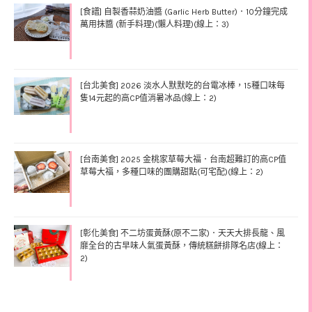
[食譜] 自製香蒜奶油醬 (Garlic Herb Butter)．10分鐘完成
萬用抹醬 (新手料理)(懶人料理)(線上：3)
[台北美食] 2026 淡水人默默吃的台電冰棒，15種口味每
隻14元起的高CP值消暑冰品(線上：2)
[台南美食] 2025 金桃家草莓大福．台南超難訂的高CP值
草莓大福，多種口味的團購甜點(可宅配)(線上：2)
[彰化美食] 不二坊蛋黃酥(原不二家)．天天大排長龍、風
靡全台的古早味人氣蛋黃酥，傳統糕餅排隊名店(線上：
2)