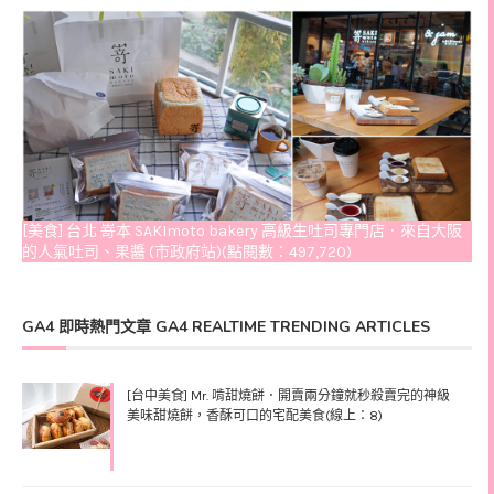
[美食] 台北 嵜本 SAKImoto bakery 高級生吐司專門店．來自大阪
的人氣吐司、果醬 (市政府站)(點閱數：497,720)
GA4 即時熱門文章 GA4 REALTIME TRENDING ARTICLES
[台中美食] Mr. 啃甜燒餅．開賣兩分鐘就秒殺賣完的神級
美味甜燒餅，香酥可口的宅配美食(線上：8)