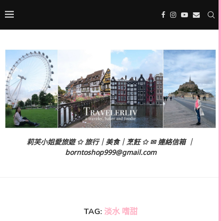
莉芙小姐愛旅遊 ✩ 旅行｜美食｜烹飪 ✩ ✉ 連絡信箱 ｜
borntoshop999@gmail.com
TAG:
淡水 嗜甜