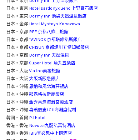
日本。東京
Dormy Inn 上野溫泉飯店
日本。東京
Hotel sardonyx ueno 上野寶石飯店
日本。東京
Dormy Inn 池袋天然溫泉飯店
日本。金澤
Hotel Mystays Kanazawa
日本。京都
REF 京都八條口旅館
日本。京都
TAVINOS 京都塔維諾斯飯店
日本。京都
CHISUN 京都堀川五條知鄉飯店
日本。京都
Dormy Inn 天然溫泉
日本。京都
Super Hotel 烏丸五条店
日本。大阪
Via Inn商務旅館
日本。大阪
大阪新阪急飯店
日本。沖繩
恩納和風北海莊飯店
日本。沖繩
那霸格拉斯麗飯店
日本。沖繩
金秀喜瀬海灘宮殿酒店
日本。沖繩
喜璃愈志LCH海灘度假村
韓國。首爾
PJ Hotel
香港。香港
Novotel九龍諾富特酒店
香港。香港
IBIS宜必思中上環酒店