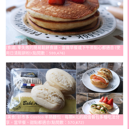
[食譜] 零失敗的簡易鬆餅食譜．當做早餐或下午茶點心都適合 (使
用日清鬆餅粉)(點閱數：599,476)
[美食] 好市多 Costco 半熟麵包．每顆6元的超值餐包多種吃法分
享，當早餐、甜點都適合(點閱數：570,672)