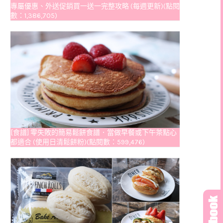
專屬優惠、外送促銷買一送一完整攻略 (每週更新)(點閱
數：1,386,705)
[食譜] 零失敗的簡易鬆餅食譜．當做早餐或下午茶點心
都適合 (使用日清鬆餅粉)(點閱數：599,476)