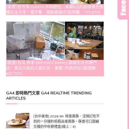
[美食] 好市多 Costco 半熟麵包．每顆6元的超值餐包多
種吃法分享，當早餐、甜點都適合(點閱數：570,672)
[美食] 台北 嵜本 SAKImoto bakery 高級生吐司專門
店．來自大阪的人氣吐司、果醬 (市政府站)(點閱數：
497,720)
GA4 即時熱門文章 GA4 REALTIME TRENDING
ARTICLES
[台中美食] 2026 Mr. 啃蛋黃酥．沒預訂吃不
到的一分鐘秒殺極品蛋黃酥，酥香可口甜鹹
交織的中秋節禮盒(線上：4)