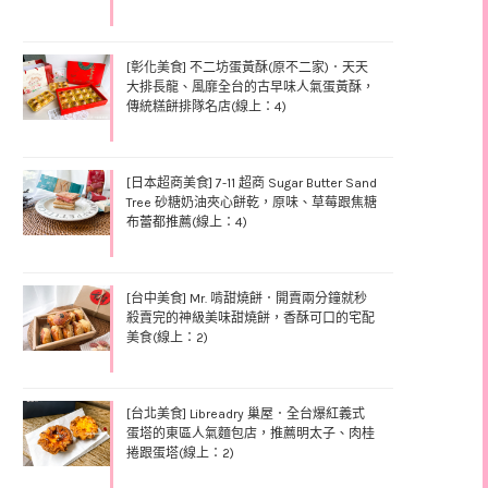
[彰化美食] 不二坊蛋黃酥(原不二家)．天天
大排長龍、風靡全台的古早味人氣蛋黃酥，
傳統糕餅排隊名店(線上：4)
[日本超商美食] 7-11 超商 Sugar Butter Sand
Tree 砂糖奶油夾心餅乾，原味、草莓跟焦糖
布蕾都推薦(線上：4)
[台中美食] Mr. 啃甜燒餅．開賣兩分鐘就秒
殺賣完的神級美味甜燒餅，香酥可口的宅配
美食(線上：2)
[台北美食] Libreadry 巢屋．全台爆紅義式
蛋塔的東區人氣麵包店，推薦明太子、肉桂
捲跟蛋塔(線上：2)