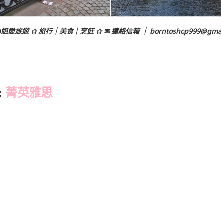
姐愛旅遊 ✩ 旅行｜美食｜烹飪 ✩ ✉ 連絡信箱 ｜
borntoshop999@gma
:
菁英雅思