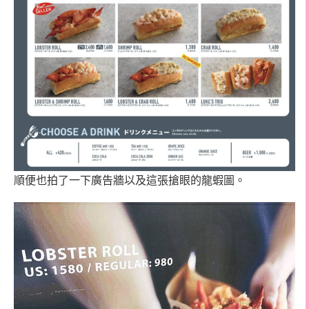
順便也拍了一下廣告牆以及這張搶眼的龍蝦圖。