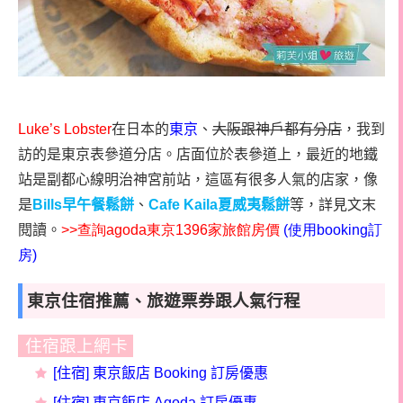
Luke’s Lobster
在日本的
東京
、
大阪跟神戶都有分店
，我到
訪的是東京表參道分店。店面位於表參道上，最近的地鐵
站是副都心線明治神宮前站，這區有很多人氣的店家，像
是
Bills
早午餐鬆餅
、
Cafe Kaila
夏威夷鬆餅
等，詳見文末
閱讀。
>>
查詢
agoda
東京
1396
家旅館房價
(
使用
booking
訂
房
)
東京住宿推薦、旅遊票券跟人氣行程
住宿跟上網卡
[住宿] 東京飯店 Booking 訂房優惠
[住宿] 東京飯店
Agoda
訂房
優惠