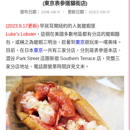
(東京表参道貓街店)
發布日期：
2016-06-11
更新日期：
2023-09-17
(2023.9.17更新)
早就耳聞紐約的人氣龍蝦堡
Luke’s Lobster
，這個在美國多數地區都有分店的龍蝦麵
包，或稱之為龍蝦三明治，趁著到
東京
遊玩來一嚐美味。
目前，在日本
東京
一共有三家分店，分別是表參道本店、
澀谷 Park Street 店跟新宿 Southern Terrace 店，完整三
家分店地址、電話跟營業時間詳見文末。