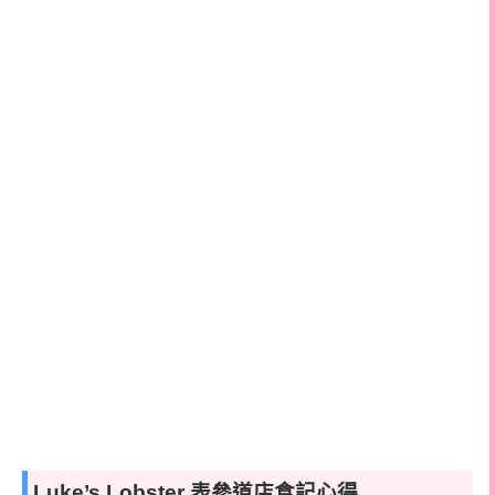
Luke’s Lobster 表參道店食記心得