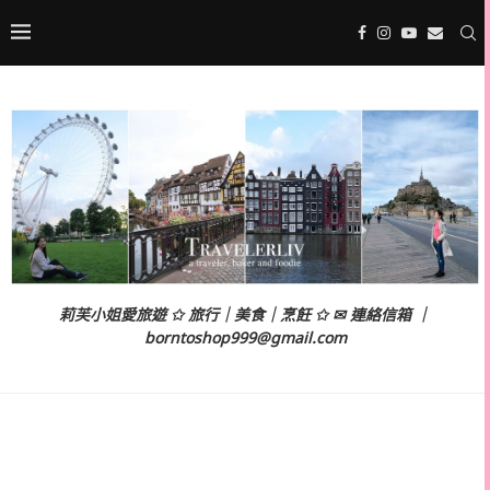
莉芙小姐愛旅遊 ✩ 旅行｜美食｜烹飪 ✩ ✉ 連絡信箱 ｜
borntoshop999@gmail.com