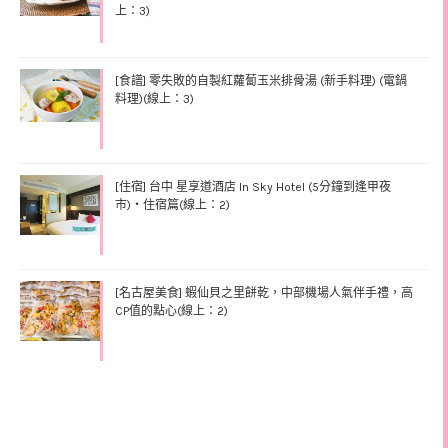
上：3)
[食譜] 零失敗的自製紅蘿蔔玉米排骨湯 (新手料理) (電鍋
料理)(線上：3)
[住宿] 台中 星享道酒店 In Sky Hotel (5分鐘到逢甲夜
市)‧住宿篇(線上：2)
[名古屋美食] 蝦仙貝之里餅乾，中部機場人氣伴手禮，高
CP值的點心(線上：2)