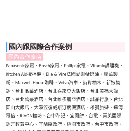
國內跟國際合作案例
國內合作廠商
家電、
家電、
家電、
調理機、
Panasonic
Bosch
Philips
Vitamix
攪拌機、
法國愛樂薇奶油、聯華製
Kitchen Aid
Elle & Vire
粉、
咖啡、
汽車、詩肯柚木、新娘物
Maxwell House
Volvo
語、台北晶華酒店、台北喜來登大飯店、台北美福大飯
店、台北萬豪酒店、台北維多麗亞酒店、誠品行旅、台北
圓山大飯店、大溪笠復威斯汀度假酒店、雄獅旅遊、遠傳
電信、
禮坊、台中犁記、宜蘭餅、台電、菁英國際
RIVON
語言教育中心、宜蘭縣政府、桃園市政府、台中市政府、