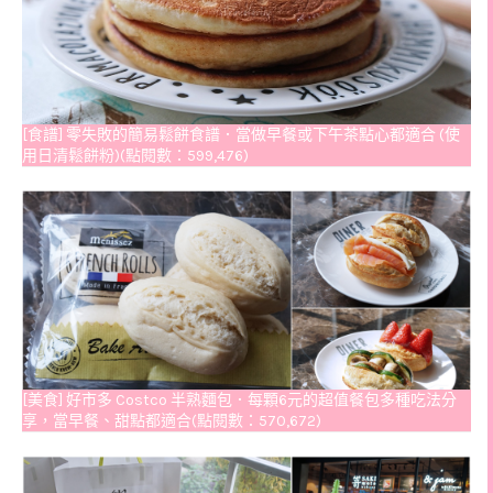
[食譜] 零失敗的簡易鬆餅食譜．當做早餐或下午茶點心都適合 (使
用日清鬆餅粉)(點閱數：599,476)
[美食] 好市多 Costco 半熟麵包．每顆6元的超值餐包多種吃法分
享，當早餐、甜點都適合(點閱數：570,672)