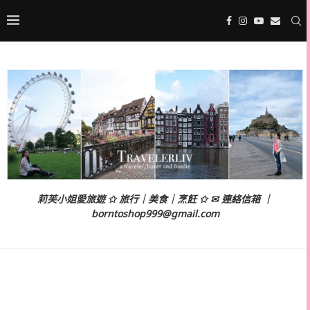
莉芙小姐愛旅遊 ✩ 旅行｜美食｜烹飪 ✩ ✉ 連絡信箱 ｜
borntoshop999@gmail.com