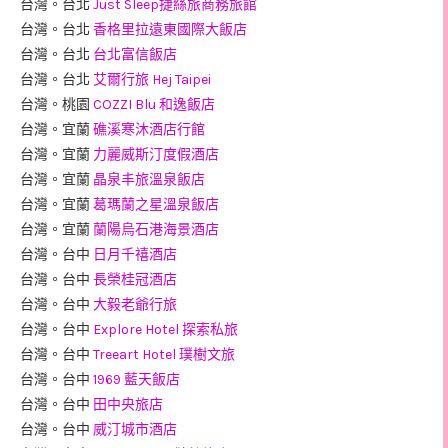
台灣。台北
Just Sleep捷絲旅商務旅館
台灣。台北
香格里拉遠東國際大飯店
台灣。台北
台北富信飯店
台灣。台北
艾爾行旅 Hej Taipei
台灣。桃園
COZZI Blu 和逸飯店
台灣。宜蘭
礁溪寒沐酒店行館
台灣。宜蘭
力麗威斯汀度假酒店
台灣。宜蘭
晶泉丰旅溫泉飯店
台灣。宜蘭
葛瑪蘭之星溫泉飯店
台灣。宜蘭
蘭陽烏石港海景酒店
台灣。台中
日月千禧酒店
台灣。台中
長榮桂冠酒店
台灣。台中
大毅老爺行旅
台灣。台中
Explore Hotel 探索私旅
台灣。台中
Treeart Hotel 璞樹文旅
台灣。台中
1969 藍天飯店
台灣。台中
田中央旅店
台灣。台中
威汀城市酒店