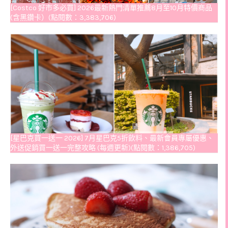
[Costco 好市多必買] 2026最新熱門清單推薦8月至10月特價商品
(含黑鑽卡）(點閱數：3,383,706)
[星巴克買一送一 2026] 7月星巴克5折飲料、最新會員專屬優惠、
外送促銷買一送一完整攻略 (每週更新)(點閱數：1,386,705)