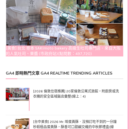
[美食] 台北 嵜本 SAKImoto bakery 高級生吐司專門店．來自大阪
的人氣吐司、果醬 (市政府站)(點閱數：497,720)
GA4 即時熱門文章 GA4 REALTIME TRENDING ARTICLES
[2026 倫敦住宿推薦] 20家倫敦公寓式旅館，附廚房或洗
衣機的安全區域飯店彙整(線上：4)
[台中美食] 2026 Mr. 啃蛋黃酥．沒預訂吃不到的一分鐘
秒殺極品蛋黃酥，酥香可口甜鹹交織的中秋節禮盒(線