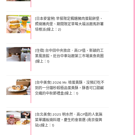
[日本麥當勞] 早餐限定楓糖豬肉蛋鬆餅堡、
照燒豬肉堡、期間限定草莓大福派跟馬鈴薯
培根派(線上：2)
[住宿] 台中田中央旅店．高CP值、新穎的工
業風旅館，近台中車站跟第三市場美食商圈
(線上：1)
[台中美食] 2026 Mr. 啃蛋黃酥．沒預訂吃不
到的一分鐘秒殺極品蛋黃酥，酥香可口甜鹹
交織的中秋節禮盒(線上：1)
[台北美食] 2025 明水然．高CP值的人氣無
菜單鐵板燒料理，慶生約會首選 (南京復興
站)(線上：1)