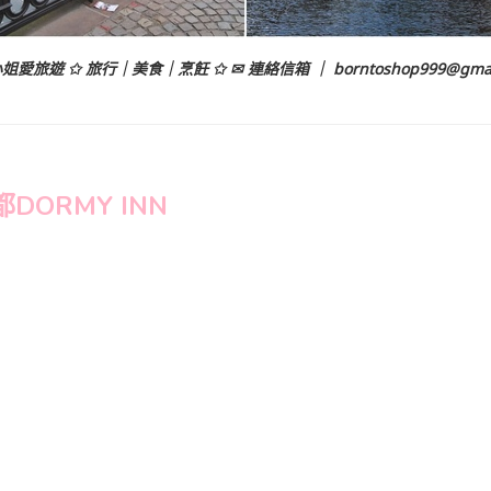
姐愛旅遊 ✩ 旅行｜美食｜烹飪 ✩ ✉ 連絡信箱 ｜
borntoshop999@gma
DORMY INN