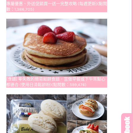
專屬優惠、外送促銷買一送一完整攻略 (每週更新)(點閱
數：1,386,705)
[食譜] 零失敗的簡易鬆餅食譜．當做早餐或下午茶點心
都適合 (使用日清鬆餅粉)(點閱數：599,476)