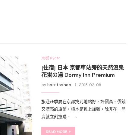
京都 Kyoto
[住宿] 日本 京都車站旁的天然溫泉
花蛍の湯 Dormy Inn Premium
by
borntoshop
2015-03-09
旅遊旺季要在京都找到地點好、評價高、價錢
又漂亮的旅館，根本是難上加難，除非在一開
賣就立刻搶購。 …
READ MORE