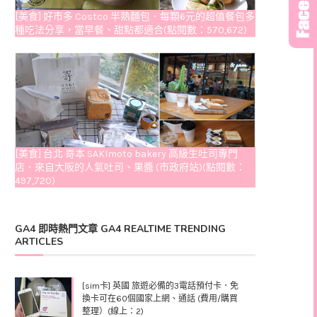
[美食] 好市多 Costco 半熟麵包．每顆6元的超值餐包多
種吃法分享，當早餐、甜點都適合(點閱數：570,672)
[美食] 台北 嵜本 SAKImoto bakery 高級生吐司專門
店．來自大阪的人氣吐司、果醬 (市政府站)(點閱數：
497,720)
GA4 即時熱門文章 GA4 REALTIME TRENDING
ARTICLES
[sim卡] 英國 旅遊必備的3電話預付卡．免
換卡可在60個國家上網、通話 (費用/購買
整理）(線上：2)