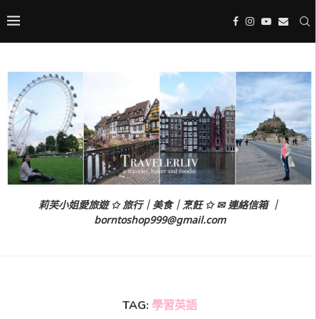
莉芙小姐愛旅遊 ✩ 旅行｜美食｜烹飪 ✩ ✉ 連絡信箱 ｜
borntoshop999@gmail.com
TAG:
學習英語