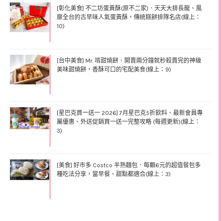
[彰化美食] 不二坊蛋黃酥(原不二家)．天天大排長龍、風
靡全台的古早味人氣蛋黃酥，傳統糕餅排隊名店(線上：
10)
[台中美食] Mr. 啃甜燒餅．開賣兩分鐘就秒殺賣完的神級
美味甜燒餅，香酥可口的宅配美食(線上：9)
[星巴克買一送一 2026] 7月星巴克5折飲料、最新會員專
屬優惠、外送促銷買一送一完整攻略 (每週更新)(線上：
3)
[美食] 好市多 Costco 半熟麵包．每顆6元的超值餐包多
種吃法分享，當早餐、甜點都適合(線上：3)