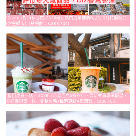
[Costco 好市多必買] 2026最新熱門清單推薦8月至10月特價商品
(含黑鑽卡）(點閱數：3,383,706)
[星巴克買一送一 2026] 7月星巴克5折飲料、最新會員專屬優惠、
外送促銷買一送一完整攻略 (每週更新)(點閱數：1,386,705)