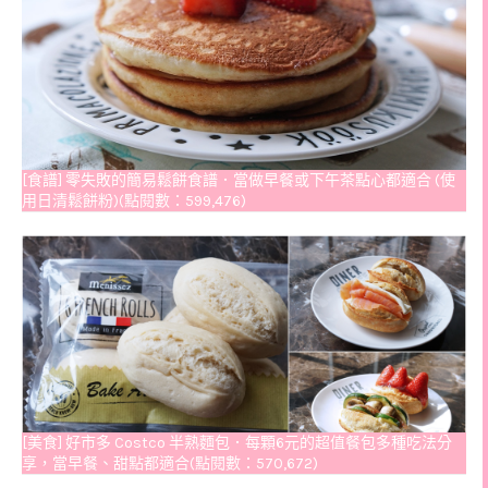
[食譜] 零失敗的簡易鬆餅食譜．當做早餐或下午茶點心都適合 (使
用日清鬆餅粉)(點閱數：599,476)
[美食] 好市多 Costco 半熟麵包．每顆6元的超值餐包多種吃法分
享，當早餐、甜點都適合(點閱數：570,672)