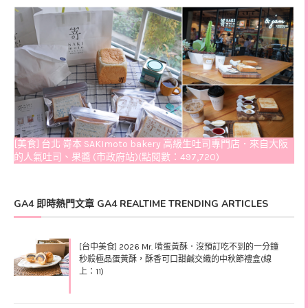
[美食] 台北 嵜本 SAKImoto bakery 高級生吐司專門店．來自大阪
的人氣吐司、果醬 (市政府站)(點閱數：497,720)
GA4 即時熱門文章 GA4 REALTIME TRENDING ARTICLES
[台中美食] 2026 Mr. 啃蛋黃酥．沒預訂吃不到的一分鐘
秒殺極品蛋黃酥，酥香可口甜鹹交織的中秋節禮盒(線
上：11)