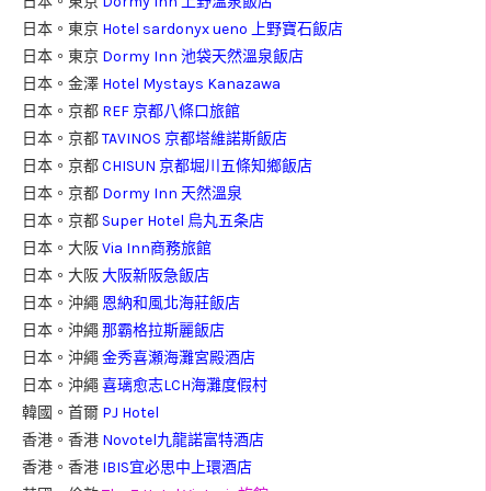
日本。東京
Dormy Inn 上野溫泉飯店
日本。東京
Hotel sardonyx ueno 上野寶石飯店
日本。東京
Dormy Inn 池袋天然溫泉飯店
日本。金澤
Hotel Mystays Kanazawa
日本。京都
REF 京都八條口旅館
日本。京都
TAVINOS 京都塔維諾斯飯店
日本。京都
CHISUN 京都堀川五條知鄉飯店
日本。京都
Dormy Inn 天然溫泉
日本。京都
Super Hotel 烏丸五条店
日本。大阪
Via Inn商務旅館
日本。大阪
大阪新阪急飯店
日本。沖繩
恩納和風北海莊飯店
日本。沖繩
那霸格拉斯麗飯店
日本。沖繩
金秀喜瀬海灘宮殿酒店
日本。沖繩
喜璃愈志LCH海灘度假村
韓國。首爾
PJ Hotel
香港。香港
Novotel九龍諾富特酒店
香港。香港
IBIS宜必思中上環酒店