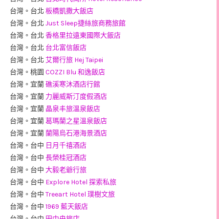
台灣。台北
板橋凱撒大飯店
台灣。台北
Just Sleep捷絲旅商務旅館
台灣。台北
香格里拉遠東國際大飯店
台灣。台北
台北富信飯店
台灣。台北
艾爾行旅 Hej Taipei
台灣。桃園
COZZI Blu 和逸飯店
台灣。宜蘭
礁溪寒沐酒店行館
台灣。宜蘭
力麗威斯汀度假酒店
台灣。宜蘭
晶泉丰旅溫泉飯店
台灣。宜蘭
葛瑪蘭之星溫泉飯店
台灣。宜蘭
蘭陽烏石港海景酒店
台灣。台中
日月千禧酒店
台灣。台中
長榮桂冠酒店
台灣。台中
大毅老爺行旅
台灣。台中
Explore Hotel 探索私旅
台灣。台中
Treeart Hotel 璞樹文旅
台灣。台中
1969 藍天飯店
台灣。台中
田中央旅店