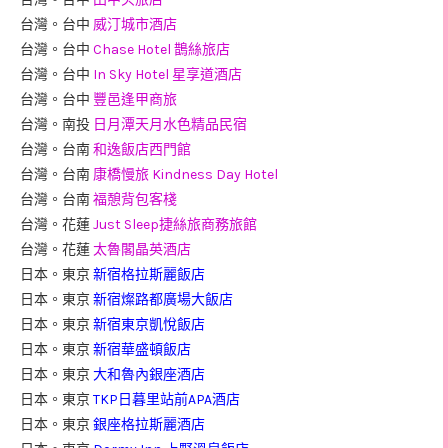
台灣。台中
威汀城市酒店
台灣。台中
Chase Hotel 鵲絲旅店
台灣。台中
In Sky Hotel 星享道酒店
台灣。台中
豐邑逢甲商旅
台灣。南投
日月潭天月水色精品民宿
台灣。台南
和逸飯店西門館
台灣。台南
康橋慢旅 Kindness Day Hotel
台灣。台南
福憩背包客棧
台灣。花蓮
Just Sleep捷絲旅商務旅館
台灣。花蓮
太魯閣晶英酒店
日本。東京
新宿格拉斯麗飯店
日本。東京
新宿燦路都廣場大飯店
日本。東京
新宿東京凱悅飯店
日本。東京
新宿華盛頓飯店
日本。東京
大和魯內銀座酒店
日本。東京
TKP日暮里站前APA酒店
日本。東京
銀座格拉斯麗酒店