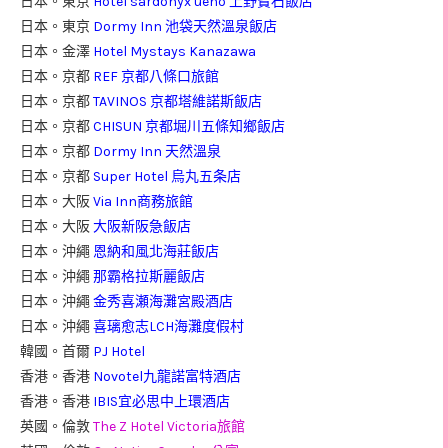
日本。東京
Hotel sardonyx ueno 上野寶石飯店
日本。東京
Dormy Inn 池袋天然溫泉飯店
日本。金澤
Hotel Mystays Kanazawa
日本。京都
REF 京都八條口旅館
日本。京都
TAVINOS 京都塔維諾斯飯店
日本。京都
CHISUN 京都堀川五條知鄉飯店
日本。京都
Dormy Inn 天然溫泉
日本。京都
Super Hotel 烏丸五条店
日本。大阪
Via Inn商務旅館
日本。大阪
大阪新阪急飯店
日本。沖繩
恩納和風北海莊飯店
日本。沖繩
那霸格拉斯麗飯店
日本。沖繩
金秀喜瀬海灘宮殿酒店
日本。沖繩
喜璃愈志LCH海灘度假村
韓國。首爾
PJ Hotel
香港。香港
Novotel九龍諾富特酒店
香港。香港
IBIS宜必思中上環酒店
英國。倫敦
The Z Hotel Victoria旅館