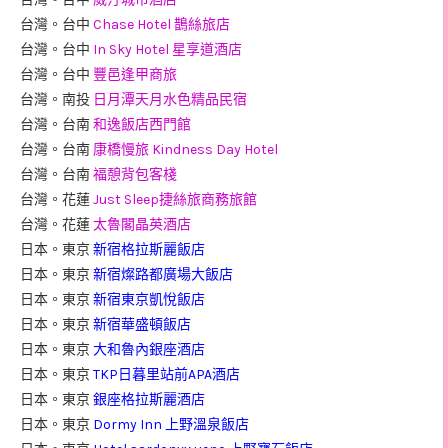
台灣。台中
Chase Hotel 鵲絲旅店
台灣。台中
In Sky Hotel 星享道酒店
台灣。台中
豐邑逢甲商旅
台灣。南投
日月潭天月水色精品民宿
台灣。台南
和逸飯店西門館
台灣。台南
康橋慢旅 Kindness Day Hotel
台灣。台南
福憩背包客棧
台灣。花蓮
Just Sleep捷絲旅商務旅館
台灣。花蓮
太魯閣晶英酒店
日本。東京
新宿格拉斯麗飯店
日本。東京
新宿燦路都廣場大飯店
日本。東京
新宿東京凱悅飯店
日本。東京
新宿華盛頓飯店
日本。東京
大和魯內銀座酒店
日本。東京
TKP日暮里站前APA酒店
日本。東京
銀座格拉斯麗酒店
日本。東京
Dormy Inn 上野溫泉飯店