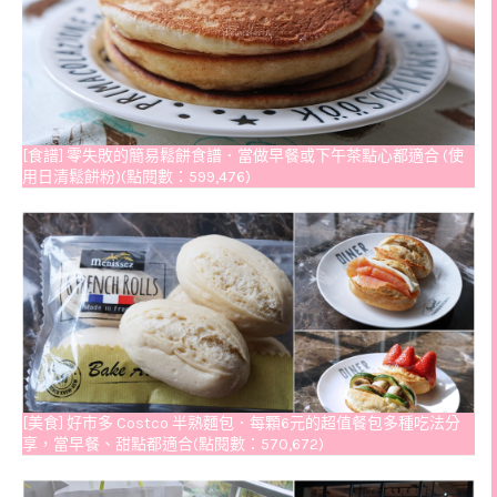
[食譜] 零失敗的簡易鬆餅食譜．當做早餐或下午茶點心都適合 (使
用日清鬆餅粉)(點閱數：599,476)
[美食] 好市多 Costco 半熟麵包．每顆6元的超值餐包多種吃法分
享，當早餐、甜點都適合(點閱數：570,672)