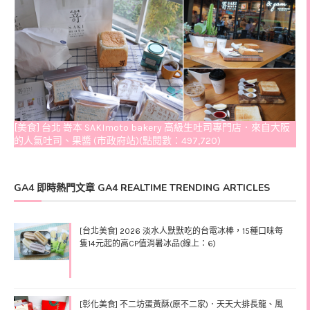
[美食] 台北 嵜本 SAKImoto bakery 高級生吐司專門店．來自大阪
的人氣吐司、果醬 (市政府站)(點閱數：497,720)
GA4 即時熱門文章 GA4 REALTIME TRENDING ARTICLES
[台北美食] 2026 淡水人默默吃的台電冰棒，15種口味每
隻14元起的高CP值消暑冰品(線上：6)
[彰化美食] 不二坊蛋黃酥(原不二家)．天天大排長龍、風