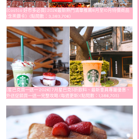
[Costco 好市多必買] 2026最新熱門清單推薦8月至10月特價商品
(含黑鑽卡）(點閱數：3,383,706)
[星巴克買一送一 2026] 7月星巴克5折飲料、最新會員專屬優惠、
外送促銷買一送一完整攻略 (每週更新)(點閱數：1,386,705)