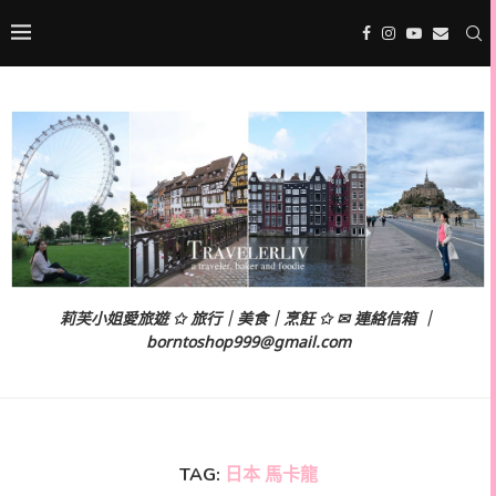
莉芙小姐愛旅遊 ✩ 旅行｜美食｜烹飪 ✩ ✉ 連絡信箱 ｜
borntoshop999@gmail.com
TAG:
日本 馬卡龍