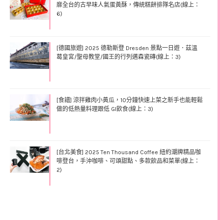
靡全台的古早味人氣蛋黃酥，傳統糕餅排隊名店(線上：
6)
[德國旅遊] 2025 德勒斯登 Dresden 景點一日遊．茲溫
葛皇宮/聖母教堂/國王的行列邁森瓷磚(線上：3)
[食譜] 涼拌雞肉小黃瓜，10分鐘快速上菜之新手也能輕鬆
做的低熱量料理跟低 GI飲食(線上：3)
[台北美食] 2025 Ten Thousand Coffee 紐約潮牌精品咖
啡登台，手沖咖啡、可頌甜點、多款飲品和菜單(線上：
2)