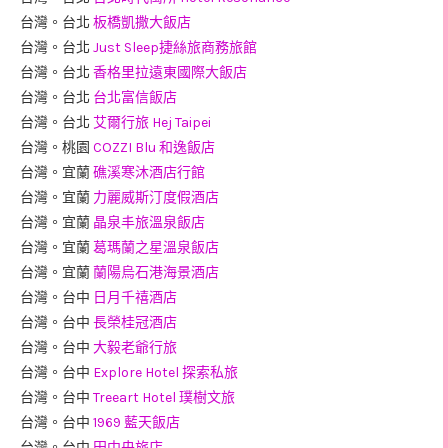
台灣。台北
板橋凱撒大飯店
台灣。台北
Just Sleep捷絲旅商務旅館
台灣。台北
香格里拉遠東國際大飯店
台灣。台北
台北富信飯店
台灣。台北
艾爾行旅 Hej Taipei
台灣。桃園
COZZI Blu 和逸飯店
台灣。宜蘭
礁溪寒沐酒店行館
台灣。宜蘭
力麗威斯汀度假酒店
台灣。宜蘭
晶泉丰旅溫泉飯店
台灣。宜蘭
葛瑪蘭之星溫泉飯店
台灣。宜蘭
蘭陽烏石港海景酒店
台灣。台中
日月千禧酒店
台灣。台中
長榮桂冠酒店
台灣。台中
大毅老爺行旅
台灣。台中
Explore Hotel 探索私旅
台灣。台中
Treeart Hotel 璞樹文旅
台灣。台中
1969 藍天飯店
台灣。台中
田中央旅店