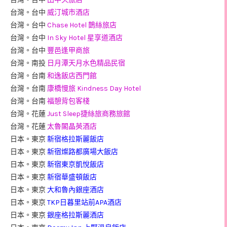
台灣。台中
威汀城市酒店
台灣。台中
Chase Hotel 鵲絲旅店
台灣。台中
In Sky Hotel 星享道酒店
台灣。台中
豐邑逢甲商旅
台灣。南投
日月潭天月水色精品民宿
台灣。台南
和逸飯店西門館
台灣。台南
康橋慢旅 Kindness Day Hotel
台灣。台南
福憩背包客棧
台灣。花蓮
Just Sleep捷絲旅商務旅館
台灣。花蓮
太魯閣晶英酒店
日本。東京
新宿格拉斯麗飯店
日本。東京
新宿燦路都廣場大飯店
日本。東京
新宿東京凱悅飯店
日本。東京
新宿華盛頓飯店
日本。東京
大和魯內銀座酒店
日本。東京
TKP日暮里站前APA酒店
日本。東京
銀座格拉斯麗酒店