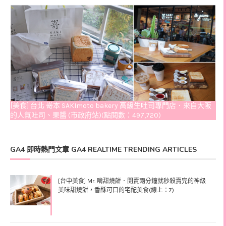
[美食] 台北 嵜本 SAKImoto bakery 高級生吐司專門店．來自大阪
的人氣吐司、果醬 (市政府站)(點閱數：497,720)
GA4 即時熱門文章 GA4 REALTIME TRENDING ARTICLES
[台中美食] Mr. 啃甜燒餅．開賣兩分鐘就秒殺賣完的神級
美味甜燒餅，香酥可口的宅配美食(線上：7)