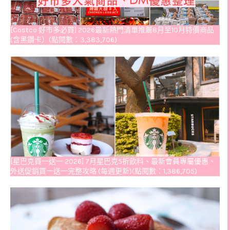
[Costco 好市多必買] 2026最新熱門清單推薦8月至10月特價商品
(含黑鑽卡）(點閱數：3,383,706)
[星巴克買一送一 2026] 7月星巴克5折飲料、最新會員專屬優惠、
外送促銷買一送一完整攻略 (每週更新)(點閱數：1,386,705)