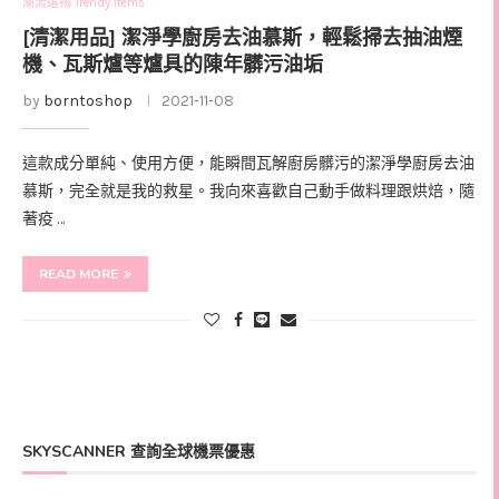
潮流選物 Trendy Items
[清潔用品] 潔淨學廚房去油慕斯，輕鬆掃去抽油煙
機、瓦斯爐等爐具的陳年髒污油垢
by
borntoshop
2021-11-08
這款成分單純、使用方便，能瞬間瓦解廚房髒污的潔淨學廚房去油
慕斯，完全就是我的救星。我向來喜歡自己動手做料理跟烘焙，隨
著疫 …
READ MORE
SKYSCANNER 查詢全球機票優惠