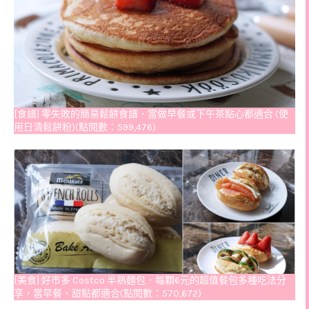
[食譜] 零失敗的簡易鬆餅食譜．當做早餐或下午茶點心都適合 (使
用日清鬆餅粉)(點閱數：599,476)
[美食] 好市多 Costco 半熟麵包．每顆6元的超值餐包多種吃法分
享，當早餐、甜點都適合(點閱數：570,672)