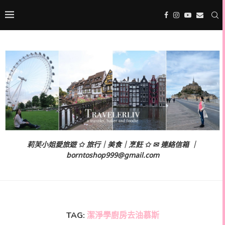
莉芙小姐愛旅遊 ✩ 旅行｜美食｜烹飪 ✩ ✉ 連絡信箱 ｜
borntoshop999@gmail.com
TAG:
潔淨學廚房去油慕斯