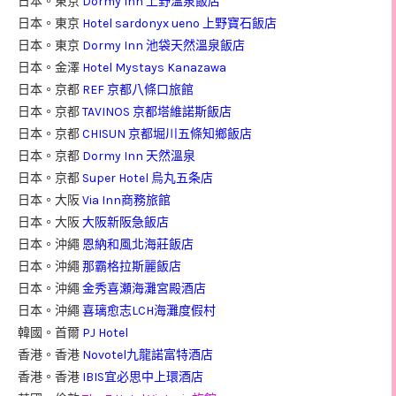
日本。東京
Dormy Inn 上野溫泉飯店
日本。東京
Hotel sardonyx ueno 上野寶石飯店
日本。東京
Dormy Inn 池袋天然溫泉飯店
日本。金澤
Hotel Mystays Kanazawa
日本。京都
REF 京都八條口旅館
日本。京都
TAVINOS 京都塔維諾斯飯店
日本。京都
CHISUN 京都堀川五條知鄉飯店
日本。京都
Dormy Inn 天然溫泉
日本。京都
Super Hotel 烏丸五条店
日本。大阪
Via Inn商務旅館
日本。大阪
大阪新阪急飯店
日本。沖繩
恩納和風北海莊飯店
日本。沖繩
那霸格拉斯麗飯店
日本。沖繩
金秀喜瀬海灘宮殿酒店
日本。沖繩
喜璃愈志LCH海灘度假村
韓國。首爾
PJ Hotel
香港。香港
Novotel九龍諾富特酒店
香港。香港
IBIS宜必思中上環酒店