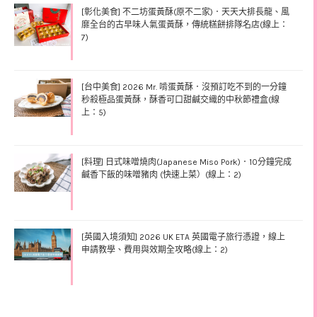
[彰化美食] 不二坊蛋黃酥(原不二家)．天天大排長龍、風
靡全台的古早味人氣蛋黃酥，傳統糕餅排隊名店(線上：
7)
[台中美食] 2026 Mr. 啃蛋黃酥．沒預訂吃不到的一分鐘
秒殺極品蛋黃酥，酥香可口甜鹹交織的中秋節禮盒(線
上：5)
[料理] 日式味噌燒肉(Japanese Miso Pork)．10分鐘完成
鹹香下飯的味噌豬肉 (快速上菜）(線上：2)
[英國入境須知] 2026 UK ETA 英國電子旅行憑證，線上
申請教學、費用與效期全攻略(線上：2)