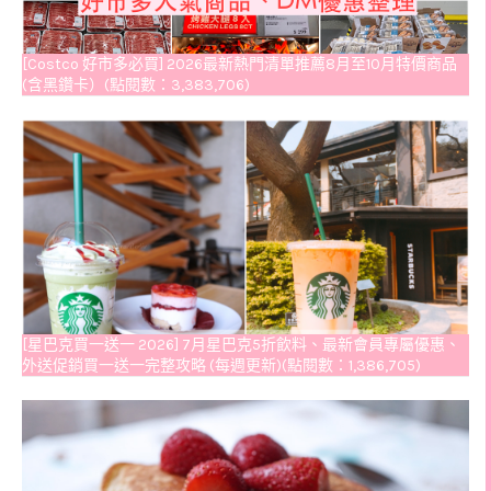
[Costco 好市多必買] 2026最新熱門清單推薦8月至10月特價商品
(含黑鑽卡）(點閱數：3,383,706)
[星巴克買一送一 2026] 7月星巴克5折飲料、最新會員專屬優惠、
外送促銷買一送一完整攻略 (每週更新)(點閱數：1,386,705)