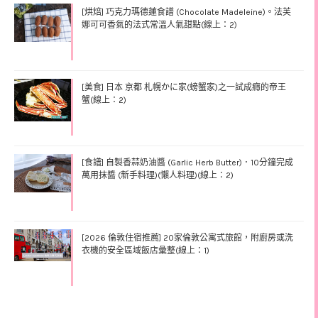
[烘焙] 巧克力瑪德蓮食譜 (Chocolate Madeleine)。法芙
娜可可香氣的法式常溫人氣甜點(線上：2)
[美食] 日本 京都 札幌かに家(螃蟹家)之一試成癮的帝王
蟹(線上：2)
[食譜] 自製香蒜奶油醬 (Garlic Herb Butter)．10分鐘完成
萬用抹醬 (新手料理)(懶人料理)(線上：2)
[2026 倫敦住宿推薦] 20家倫敦公寓式旅館，附廚房或洗
衣機的安全區域飯店彙整(線上：1)