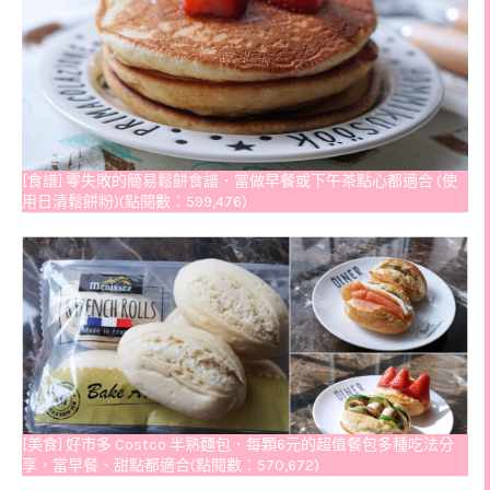
[食譜] 零失敗的簡易鬆餅食譜．當做早餐或下午茶點心都適合 (使
用日清鬆餅粉)(點閱數：599,476)
[美食] 好市多 Costco 半熟麵包．每顆6元的超值餐包多種吃法分
享，當早餐、甜點都適合(點閱數：570,672)