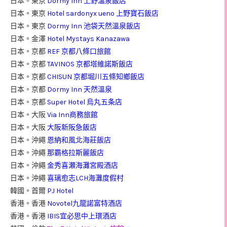
日本。東京
Dormy Inn 上野溫泉飯店
日本。東京
Hotel sardonyx ueno 上野寶石飯店
日本。東京
Dormy Inn 池袋天然溫泉飯店
日本。金澤
Hotel Mystays Kanazawa
日本。京都
REF 京都八條口旅館
日本。京都
TAVINOS 京都塔維諾斯飯店
日本。京都
CHISUN 京都堀川五條知鄉飯店
日本。京都
Dormy Inn 天然溫泉
日本。京都
Super Hotel 烏丸五条店
日本。大阪
Via Inn商務旅館
日本。大阪
大阪新阪急飯店
日本。沖繩
恩納和風北海莊飯店
日本。沖繩
那霸格拉斯麗飯店
日本。沖繩
金秀喜瀬海灘宮殿酒店
日本。沖繩
喜璃愈志LCH海灘度假村
韓國。首爾
PJ Hotel
香港。香港
Novotel九龍諾富特酒店
香港。香港
IBIS宜必思中上環酒店