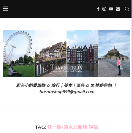
莉芙小姐愛旅遊 ✩ 旅行｜美食｜烹飪 ✩ ✉ 連絡信箱 ｜
borntoshop999@gmail.com
TAG:
狂一鍋-淡水北新店 評論