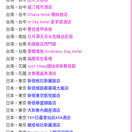
台灣。台中
威汀城市酒店
台灣。台中
Chase Hotel 鵲絲旅店
台灣。台中
In Sky Hotel 星享道酒店
台灣。台中
豐邑逢甲商旅
台灣。南投
日月潭天月水色精品民宿
台灣。台南
和逸飯店西門館
台灣。台南
康橋慢旅 Kindness Day Hotel
台灣。台南
福憩背包客棧
台灣。花蓮
Just Sleep捷絲旅商務旅館
台灣。花蓮
太魯閣晶英酒店
日本。東京
新宿格拉斯麗飯店
日本。東京
新宿燦路都廣場大飯店
日本。東京
新宿東京凱悅飯店
日本。東京
新宿華盛頓飯店
日本。東京
大和魯內銀座酒店
日本。東京
TKP日暮里站前APA酒店
日本。東京
銀座格拉斯麗酒店