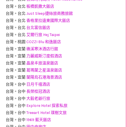
台灣。台北
板橋凱撒大飯店
台灣。台北
Just Sleep捷絲旅商務旅館
台灣。台北
香格里拉遠東國際大飯店
台灣。台北
台北富信飯店
台灣。台北
艾爾行旅 Hej Taipei
台灣。桃園
COZZI Blu 和逸飯店
台灣。宜蘭
礁溪寒沐酒店行館
台灣。宜蘭
力麗威斯汀度假酒店
台灣。宜蘭
晶泉丰旅溫泉飯店
台灣。宜蘭
葛瑪蘭之星溫泉飯店
台灣。宜蘭
蘭陽烏石港海景酒店
台灣。台中
日月千禧酒店
台灣。台中
長榮桂冠酒店
台灣。台中
大毅老爺行旅
台灣。台中
Explore Hotel 探索私旅
台灣。台中
Treeart Hotel 璞樹文旅
台灣。台中
1969 藍天飯店
台灣。台中
田中央旅店