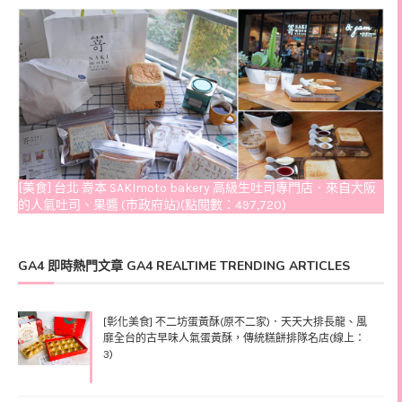
[美食] 台北 嵜本 SAKImoto bakery 高級生吐司專門店．來自大阪
的人氣吐司、果醬 (市政府站)(點閱數：497,720)
GA4 即時熱門文章 GA4 REALTIME TRENDING ARTICLES
[彰化美食] 不二坊蛋黃酥(原不二家)．天天大排長龍、風
靡全台的古早味人氣蛋黃酥，傳統糕餅排隊名店(線上：
3)