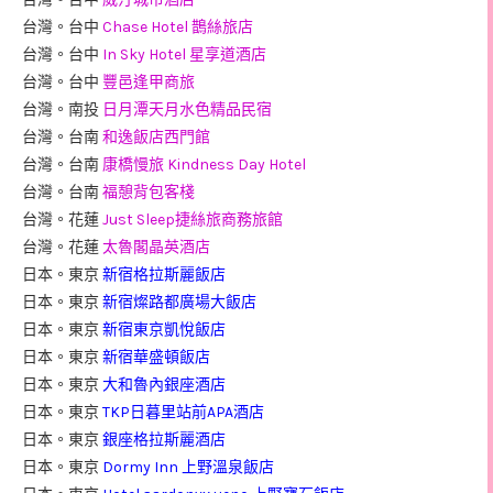
台灣。台中
Chase Hotel 鵲絲旅店
台灣。台中
In Sky Hotel 星享道酒店
台灣。台中
豐邑逢甲商旅
台灣。南投
日月潭天月水色精品民宿
台灣。台南
和逸飯店西門館
台灣。台南
康橋慢旅 Kindness Day Hotel
台灣。台南
福憩背包客棧
台灣。花蓮
Just Sleep捷絲旅商務旅館
台灣。花蓮
太魯閣晶英酒店
日本。東京
新宿格拉斯麗飯店
日本。東京
新宿燦路都廣場大飯店
日本。東京
新宿東京凱悅飯店
日本。東京
新宿華盛頓飯店
日本。東京
大和魯內銀座酒店
日本。東京
TKP日暮里站前APA酒店
日本。東京
銀座格拉斯麗酒店
日本。東京
Dormy Inn 上野溫泉飯店