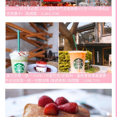
[Costco 好市多必買] 2026最新熱門清單推薦8月至10月特價商品
(含黑鑽卡）(點閱數：3,383,706)
[星巴克買一送一 2026] 7月星巴克5折飲料、最新會員專屬優惠、
外送促銷買一送一完整攻略 (每週更新)(點閱數：1,386,705)