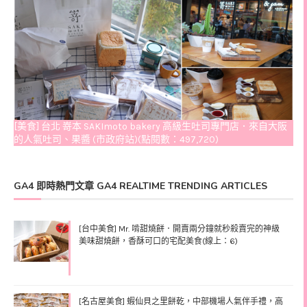
[美食] 台北 嵜本 SAKImoto bakery 高級生吐司專門店．來自大阪
的人氣吐司、果醬 (市政府站)(點閱數：497,720)
GA4 即時熱門文章 GA4 REALTIME TRENDING ARTICLES
[台中美食] Mr. 啃甜燒餅．開賣兩分鐘就秒殺賣完的神級
美味甜燒餅，香酥可口的宅配美食(線上：6)
[名古屋美食] 蝦仙貝之里餅乾，中部機場人氣伴手禮，高