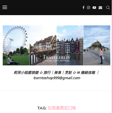
莉芙小姐愛旅遊 ✩ 旅行｜美食｜烹飪 ✩ ✉ 連絡信箱 ｜
borntoshop999@gmail.com
TAG:
石垣島限定口味