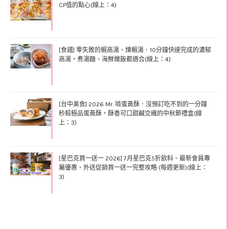
CP值的點心(線上：4)
[食譜] 零失敗的蝦高湯、煉蝦湯．10分鐘快速完成的濃郁
高湯，煮湯麵、海鮮燉飯都適合(線上：4)
[台中美食] 2026 Mr. 啃蛋黃酥．沒預訂吃不到的一分鐘
秒殺極品蛋黃酥，酥香可口甜鹹交織的中秋節禮盒(線
上：3)
[星巴克買一送一 2026] 7月星巴克5折飲料、最新會員專
屬優惠、外送促銷買一送一完整攻略 (每週更新)(線上：
3)