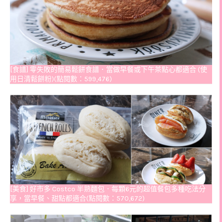
[食譜] 零失敗的簡易鬆餅食譜．當做早餐或下午茶點心都適合 (使
用日清鬆餅粉)(點閱數：599,476)
[美食] 好市多 Costco 半熟麵包．每顆6元的超值餐包多種吃法分
享，當早餐、甜點都適合(點閱數：570,672)