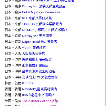
日本。東京
Hotel sardonyx ueno 上野寶石飯店
日本。東京
Dormy Inn 池袋天然溫泉飯店
日本。金澤
Hotel Mystays Kanazawa
日本。京都
REF 京都八條口旅館
日本。京都
TAVINOS 京都塔維諾斯飯店
日本。京都
CHISUN 京都堀川五條知鄉飯店
日本。京都
Dormy Inn 天然溫泉
日本。京都
Super Hotel 烏丸五条店
日本。大阪
Via Inn商務旅館
日本。大阪
大阪新阪急飯店
日本。沖繩
恩納和風北海莊飯店
日本。沖繩
那霸格拉斯麗飯店
日本。沖繩
金秀喜瀬海灘宮殿酒店
日本。沖繩
喜璃愈志LCH海灘度假村
韓國。首爾
PJ Hotel
香港。香港
Novotel九龍諾富特酒店
香港。香港
IBIS宜必思中上環酒店
英國。倫敦
The Z Hotel Victoria旅館