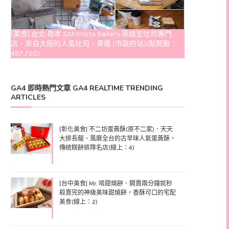
[美食] 台北 嵜本 SAKImoto bakery 高級生吐司專門
店．來自大阪的人氣吐司、果醬 (市政府站)(點閱數：
497,720)
GA4 即時熱門文章 GA4 REALTIME TRENDING
ARTICLES
[彰化美食] 不二坊蛋黃酥(原不二家)．天天
大排長龍、風靡全台的古早味人氣蛋黃酥，
傳統糕餅排隊名店(線上：4)
[台中美食] Mr. 啃甜燒餅．開賣兩分鐘就秒
殺賣完的神級美味甜燒餅，香酥可口的宅配
美食(線上：2)