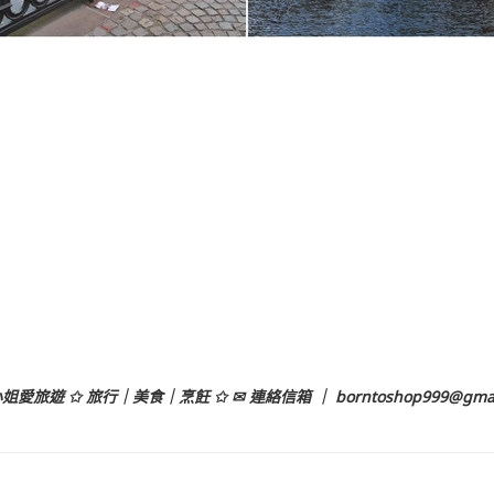
姐愛旅遊 ✩ 旅行｜美食｜烹飪 ✩ ✉ 連絡信箱 ｜
borntoshop999@gma