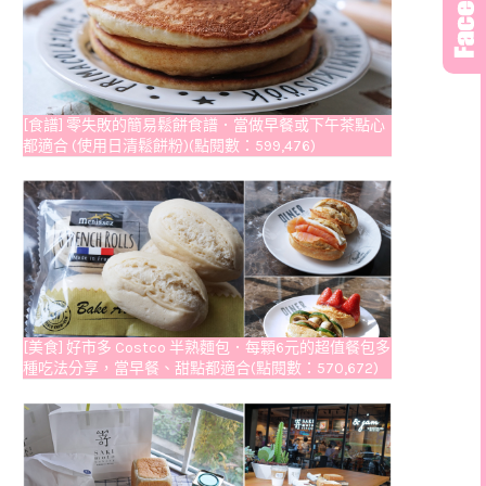
[食譜] 零失敗的簡易鬆餅食譜．當做早餐或下午茶點心
都適合 (使用日清鬆餅粉)(點閱數：599,476)
[美食] 好市多 Costco 半熟麵包．每顆6元的超值餐包多
種吃法分享，當早餐、甜點都適合(點閱數：570,672)