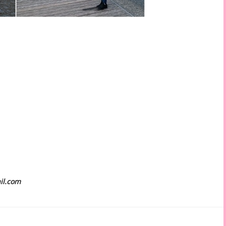
il.com