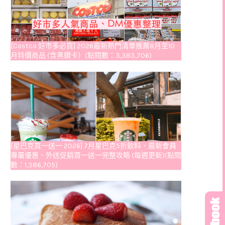
[Costco 好市多必買] 2026最新熱門清單推薦8月至10
月特價商品 (含黑鑽卡）(點閱數：3,383,706)
[星巴克買一送一 2026] 7月星巴克5折飲料、最新會員
專屬優惠、外送促銷買一送一完整攻略 (每週更新)(點閱
數：1,386,705)