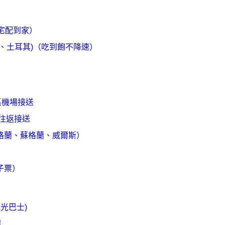
港宅配到家）
含瑞士、土耳其)（吃到飽不降速）
）
區機場接送
車往返接送
證(英格蘭、蘇格蘭、威爾斯）
電子票）
觀光巴士)
價