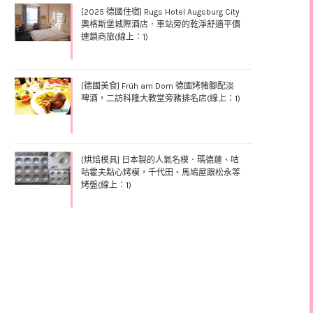
[2025 德國住宿] Rugs Hotel Augsburg City
奧格斯堡城際酒店．車站旁的乾淨舒適平價
連鎖商旅(線上：1)
[德國美食] Früh am Dom 德國烤豬腳配淡
啤酒，二訪科隆大教堂旁豬排名店(線上：1)
[烘焙模具] 日本製的人氣名模．瑪德蓮、咕
咕霍夫點心烤模，千代田、馬鳩屋跟松永等
烤盤(線上：1)