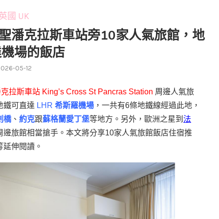
英國 UK
十字聖潘克拉斯車站旁10家人氣旅館，地
達機場的飯店
2026-05-12
潘克拉斯車站
King’s Cross St Pancras Station
周邊人氣旅
地鐵可直達
LHR
希斯羅機場
，一共有
6
條地鐵線經過此地，
劍橋
、
約克
跟
蘇格蘭愛丁堡
等地方。另外，歐洲之星到
法
周邊旅館相當搶手。本文將分享
10
家人氣旅館飯店住宿推
等延伸閱讀。