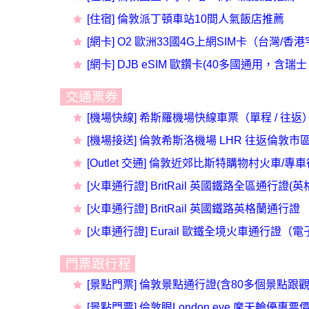
[住宿] 倫敦派丁頓車站10間人氣飯店推薦
[
網卡] O2 歐洲33國4G上網SIM卡（台灣/香
[網卡] DJB eSIM 歐鑽卡(40多國通用，
交通票券
[機場快線] 希斯羅機場快線車票（單程 / 往返
[機場接送] 倫敦希斯洛機場 LHR 往返倫敦市
[Outlet 交通] 倫敦近郊比斯特購物村火車/專
[
火車
通行證
] BritRail 英國鐵路全區通行
[火車通行證] BritRail 英國鐵路英格蘭通行證
[火車通行證] Eurail 歐鐵全境火車通行證（
門票跟行程
[景點門票] 倫敦景點通行證(含80多個景點跟
[景點門票] 倫敦眼London eye 摩天輪優惠票