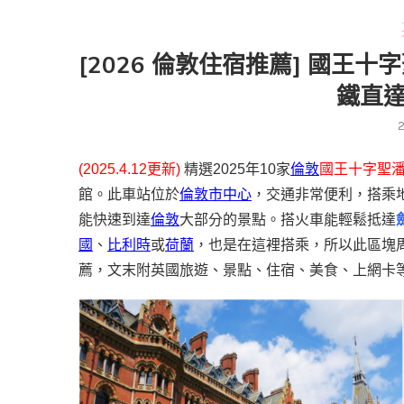
[2026 倫敦住宿推薦] 國王
鐵直
(2025.4.12更新)
精選2025年10家
倫敦
國王十字聖
館。此車站位
於
倫敦市中心
，交通非常便利，搭乘
能快速到達
倫敦
大部分的景點。搭火車能輕鬆抵達
國
、
比利時
或
荷蘭
，也是在這裡搭乘，所以此區塊
薦，文末附英國旅遊、景點、住宿、美食、上網卡