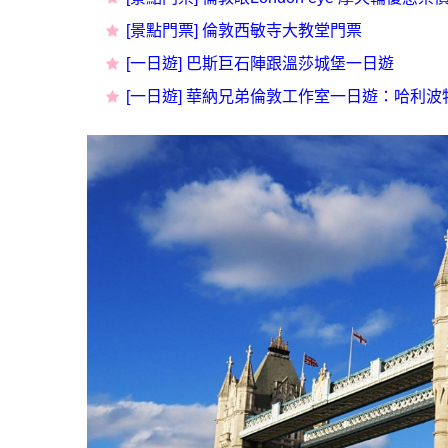
[景點門票] 倫敦西敏寺大教堂門票
[一日遊] 巴斯巨石陣跟溫莎城堡一日遊
[一日遊] 華納兄弟倫敦工作室一日遊：哈利