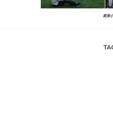
莉芙小
TA