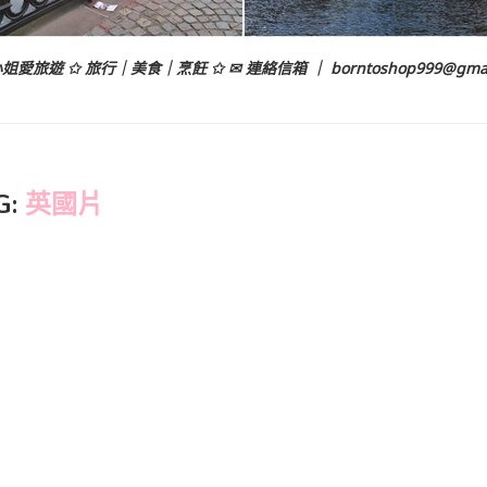
姐愛旅遊 ✩ 旅行｜美食｜烹飪 ✩ ✉ 連絡信箱 ｜
borntoshop999@gma
G:
英國片