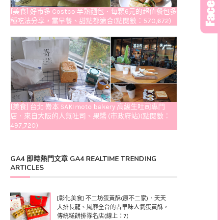
[美食] 好市多 Costco 半熟麵包．每顆6元的超值餐包多
種吃法分享，當早餐、甜點都適合(點閱數：570,672)
[美食] 台北 嵜本 SAKImoto bakery 高級生吐司專門
店．來自大阪的人氣吐司、果醬 (市政府站)(點閱數：
497,720)
GA4 即時熱門文章 GA4 REALTIME TRENDING
ARTICLES
[彰化美食] 不二坊蛋黃酥(原不二家)．天天
大排長龍、風靡全台的古早味人氣蛋黃酥，
傳統糕餅排隊名店(線上：7)