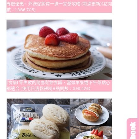
專屬優惠、外送促銷買一送一完整攻略 (每週更新)(點閱
數：1,386,705)
[食譜] 零失敗的簡易鬆餅食譜．當做早餐或下午茶點心
都適合 (使用日清鬆餅粉)(點閱數：599,476)