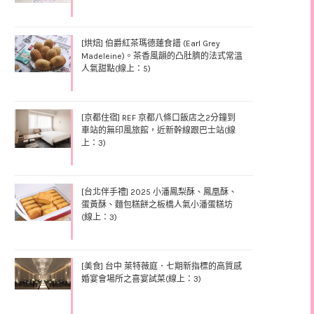
[烘焙] 伯爵紅茶瑪德蓮食譜 (Earl Grey
Madeleine)。茶香風韻的凸肚臍的法式常溫
人氣甜點(線上：5)
[京都住宿] REF 京都八條口飯店之2分鐘到
車站的無印風旅館，近新幹線跟巴士站(線
上：3)
[台北伴手禮] 2025 小潘鳳梨酥、鳳凰酥、
蛋黃酥、麵包糕餅之板橋人氣小潘蛋糕坊
(線上：3)
[美食] 台中 萊特薇庭．七期新指標的高質感
婚宴會場所之喜宴試菜(線上：3)