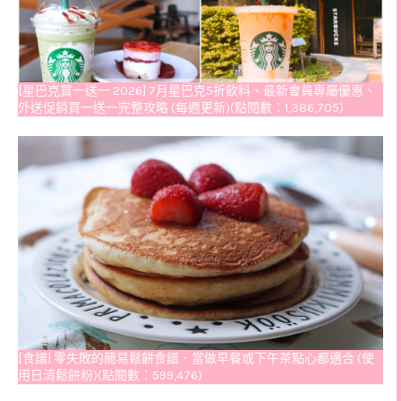
[星巴克買一送一 2026] 7月星巴克5折飲料、最新會員專屬優惠、
外送促銷買一送一完整攻略 (每週更新)(點閱數：1,386,705)
[食譜] 零失敗的簡易鬆餅食譜．當做早餐或下午茶點心都適合 (使
用日清鬆餅粉)(點閱數：599,476)