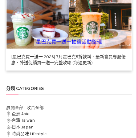
[星巴克買一送一 2026] 7月星巴克5折飲料、最新會員專屬優
惠、外送促銷買一送一完整攻略 (每週更新)
分類 CATEGORIES
展開全部
|
收合全部
亞洲 Asia
台灣 Taiwan
日本 Japan
時尚品味 Lifestyle