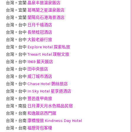
台灣。宜蘭
晶泉丰旅溫泉飯店
台灣。宜蘭
葛瑪蘭之星溫泉飯店
台灣。宜蘭
蘭陽烏石港海景酒店
台灣。台中
日月千禧酒店
台灣。台中
長榮桂冠酒店
台灣。台中
大毅老爺行旅
台灣。台中
Explore Hotel 探索私旅
台灣。台中
Treeart Hotel 璞樹文旅
台灣。台中
1969 藍天飯店
台灣。台中
田中央旅店
台灣。台中
威汀城市酒店
台灣。台中
Chase Hotel 鵲絲旅店
台灣。台中
In Sky Hotel 星享道酒店
台灣。台中
豐邑逢甲商旅
台灣。南投
日月潭天月水色精品民宿
台灣。台南
和逸飯店西門館
台灣。台南
康橋慢旅 Kindness Day Hotel
台灣。台南
福憩背包客棧