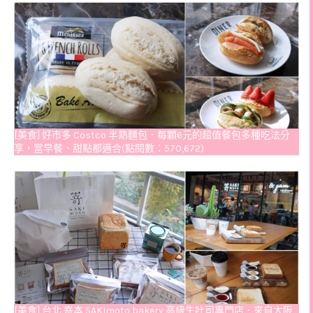
[美食] 好市多 Costco 半熟麵包．每顆6元的超值餐包多種吃法分
享，當早餐、甜點都適合(點閱數：570,672)
[美食] 台北 嵜本 SAKImoto bakery 高級生吐司專門店．來自大阪