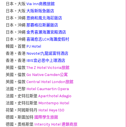
日本。大阪
Via Inn商務旅館
日本。大阪
大阪新阪急飯店
日本。沖繩
恩納和風北海莊飯店
日本。沖繩
那霸格拉斯麗飯店
日本。沖繩
金秀喜瀬海灘宮殿酒店
日本。沖繩
喜璃愈志LCH海灘度假村
韓國。首爾
PJ Hotel
香港。香港
Novotel九龍諾富特酒店
香港。香港
IBIS宜必思中上環酒店
英國。倫敦
The Z Hotel Victoria旅館
英國。倫敦
Go Native Camden公寓
英國。倫敦
Central Hotel London旅館
法國。巴黎
Hotel Caumartin Opera
法國。史特拉斯堡
Aparthotel Adagio
法國。史特拉斯堡
Montempo Hotel
荷蘭。阿姆斯特丹
Hotel Heye 130
德國。斯圖加特
國際學生旅館
德國。奧格斯堡
Intercity Hotel 連鎖商旅