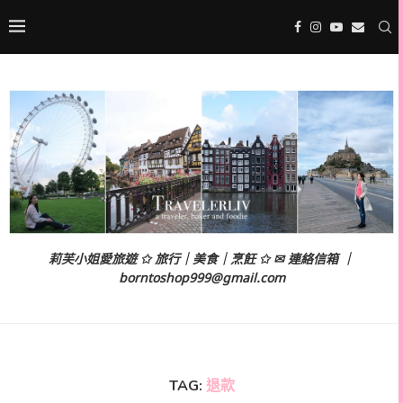
莉芙小姐愛旅遊 ✩ 旅行｜美食｜烹飪 ✩ ✉ 連絡信箱 ｜
borntoshop999@gmail.com
TAG:
退款