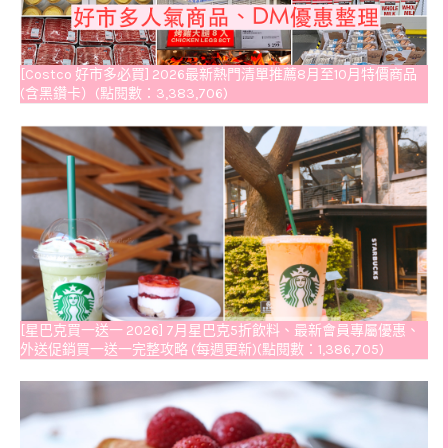
[Costco 好市多必買] 2026最新熱門清單推薦8月至10月特價商品
(含黑鑽卡）(點閱數：3,383,706)
[星巴克買一送一 2026] 7月星巴克5折飲料、最新會員專屬優惠、
外送促銷買一送一完整攻略 (每週更新)(點閱數：1,386,705)