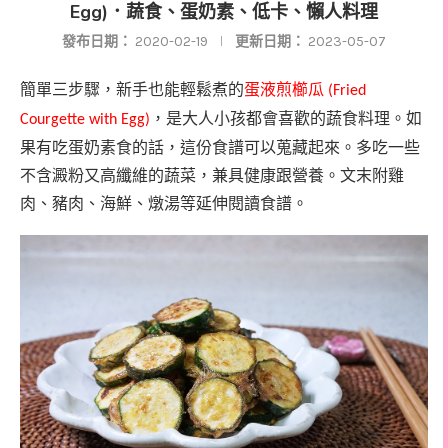
Egg)．蔬食、蛋奶素、低卡、懶人料理
發布日期：
2020-02-19
更新日期：
2023-05-07
簡單三步驟，新手也能輕鬆煮的
蛋液煎櫛瓜
(Fried
，是大人小孩都會喜歡的蔬食料理。如
Courgette with Egg)
果有吃蛋奶素食的話，這份食譜可以蒐藏起來。多吃一些
不含澱粉又高纖維的蔬菜，兼具健康跟營養。
文末附雞
肉、豬肉、海鮮、燉湯等延伸閱讀食譜。