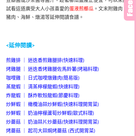
豆瓣醬或沙茶醬等醬汁。
趁著櫛瓜盛產正便宜，可以來試
試看這道廣受大人小孩喜愛的
蛋液煎櫛瓜
。文末附雞肉、
豬肉、海鮮、燉湯等延伸閱讀食譜。
延伸閱讀
<
>
煎雞排
｜
迷迭香煎雞腿排
快速料理
(
)
烤雞腿
｜
迷迭香烤雞腿佐馬鈴薯
烤箱料理
(
)
咖哩雞
｜
日式咖哩燉雞肉
簡易版
(
)
蒸龍蝦
｜
清蒸檸檬龍蝦
快速料理
(
)
炸龍蝦
｜
酥炸軟殼龍蝦
節慶料理
(
)
炒鮮蝦
｜
橄欖油蒜炒鮮蝦
快速料理開胃菜
(
)
炒鮮蝦
｜
奶油
檸檬蘆筍炒鮮蝦
歐式料理
(
)
炒蘑菇
｜
奶油蒜片炒蘑菇
快速料理開胃菜
(
)
烤蘑菇
｜
起司大蒜焗烤蘑菇
西式開胃菜
(
)