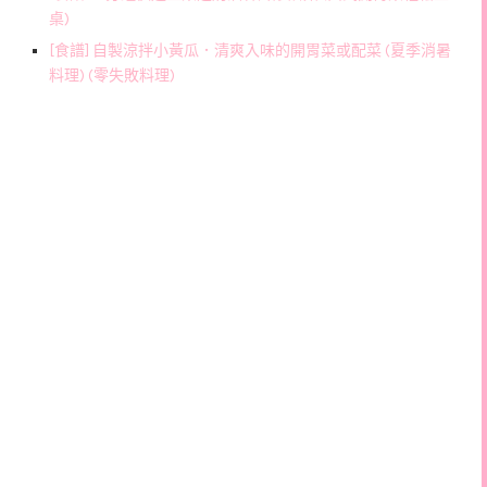
桌)
[食譜] 自製涼拌小黃瓜．清爽入味的開胃菜或配菜 (夏季消暑
料理) (零失敗料理)