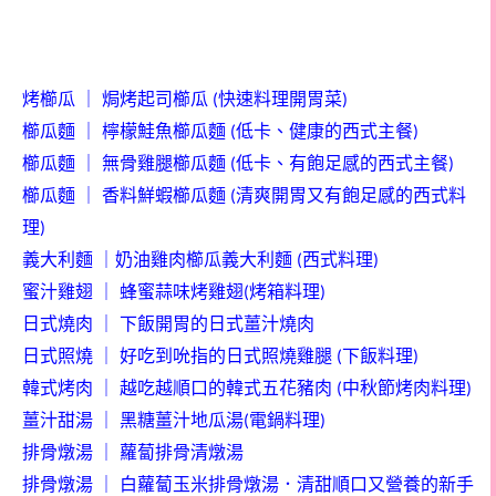
烤
櫛瓜
｜
焗烤起司櫛瓜
快速料理開胃菜
(
)
櫛瓜麵
｜
檸檬鮭魚櫛瓜麵
低卡、健康的西式主餐
(
)
櫛瓜麵
｜
無骨雞腿櫛瓜麵
低卡、有飽足感的西式主餐
(
)
櫛瓜麵
｜
香料鮮蝦櫛瓜麵
清爽開胃又有飽足感的西式料
(
理
)
義大利麵
｜
奶油雞肉櫛瓜義大利麵
西式料理
(
)
蜜汁雞翅
｜
蜂蜜蒜味烤雞翅
烤箱料理
(
)
日式燒肉
｜
下飯開胃的日式薑汁燒肉
日式照燒
｜
好吃到吮指的日式照燒雞腿
下飯料理
(
)
韓式烤肉
｜
越吃越順口的韓式五花豬肉
中秋節烤肉料理
(
)
薑汁甜湯
｜
黑糖薑汁地瓜湯
電鍋料理
(
)
排骨燉湯
｜
蘿蔔排骨清燉湯
排骨燉湯
｜
白蘿蔔玉米排骨燉湯．清甜順口又營養的新手