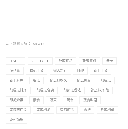
GA4瀏覽人氣：169,349
DISHES
VEGETABLE
乾煎櫛瓜
乾煎節瓜
低卡
低熱量
快速上菜
懶人料理
料理
新手上菜
新手料理
櫛瓜
櫛瓜煎多久
櫛瓜煎蛋
煎櫛瓜
煎櫛瓜料理
煎櫛瓜食譜
煎節瓜做法
節瓜料理 煎
節瓜炒蛋
素食
蔬菜
蔬食
蔬食料理
蛋液煎櫛瓜
蛋煎櫛瓜
蛋煎節瓜
食譜
香煎櫛瓜
香煎節瓜