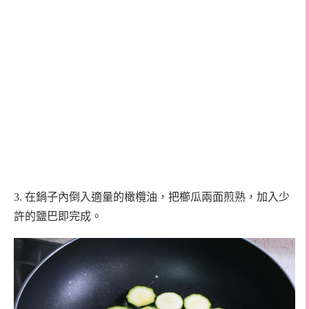
3. 在鍋子內倒入適量的橄欖油，把
櫛瓜
兩面煎熟，加入少
許的鹽巴即完成。