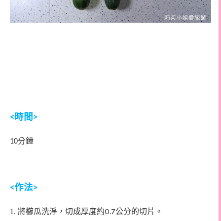
時間
<
>
分鐘
10
作法
<
>
0.7
1. 將櫛瓜
洗淨，切成厚度約
公分的切片。