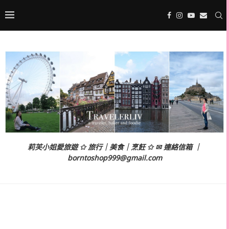
莉芙小姐愛旅遊 ✩ 旅行｜美食｜烹飪 ✩ ✉ 連絡信箱 ｜
borntoshop999@gmail.com