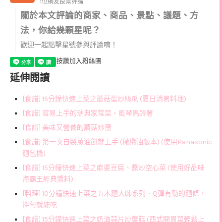
1位網友投票評論
關於本文評論的商家、商品、景點、議題、方
法，你給幾顆星呢？
歡迎一起點擊星號參與評論唷！
按讚加入粉絲團
延伸閱讀
[食譜] 15分鐘快速上菜之蘑菇蛋炒絲瓜 (夏日消暑料理)
[食譜] 容易上手的瑞典家常菜‧風琴馬鈴薯
[食譜] 美味又營養的蘑菇炒蛋
[食譜] 第一次自製蔥油餅就上手 (橄欖油版本) (使用Panasonic
麵包機)
[食譜] 15分鐘快速上菜之麻婆豆腐、醬炒空心菜 (使用好品味
海霸王經典醬料)
[料理] 10分鐘快速上菜之五木麵大師系列．Q彈有勁的麵條，
拌勻就能吃
[食譜] 15分鐘快速上菜之奶油蒜片炒蘑菇 (西式開胃菜輕鬆上