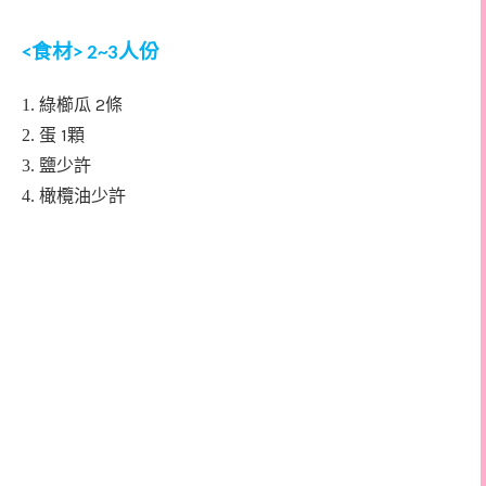
食材
人份
<
> 2~3
2
1. 綠櫛瓜
條
1
2. 蛋
顆
3. 鹽
少許
4. 橄欖油
少許