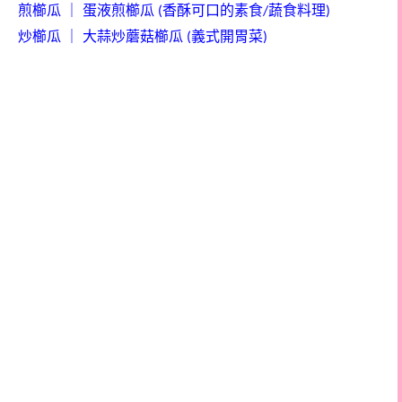
煎櫛瓜
｜
蛋液煎櫛瓜
香酥可口的素食
蔬食料理
(
/
)
炒櫛瓜
｜
大蒜炒蘑菇櫛瓜
義式開胃菜
(
)