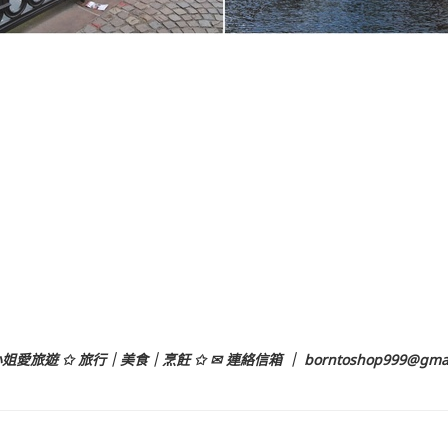
姐愛旅遊 ✩ 旅行｜美食｜烹飪 ✩ ✉ 連絡信箱 ｜
borntoshop999@gma