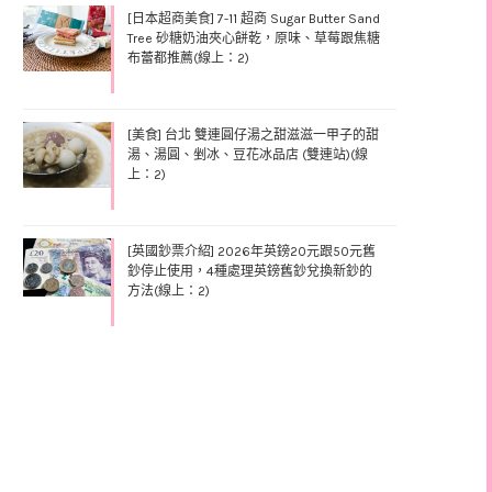
[日本超商美食] 7-11 超商 Sugar Butter Sand
Tree 砂糖奶油夾心餅乾，原味、草莓跟焦糖
布蕾都推薦(線上：2)
[美食] 台北 雙連圓仔湯之甜滋滋一甲子的甜
湯、湯圓、剉冰、豆花冰品店 (雙連站)(線
上：2)
[英國鈔票介紹] 2026年英鎊20元跟50元舊
鈔停止使用，4種處理英鎊舊鈔兌換新鈔的
方法(線上：2)