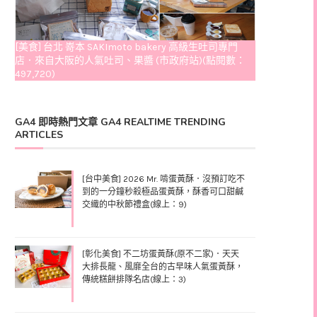
[美食] 台北 嵜本 SAKImoto bakery 高級生吐司專門
店．來自大阪的人氣吐司、果醬 (市政府站)(點閱數：
497,720)
GA4 即時熱門文章 GA4 REALTIME TRENDING
ARTICLES
[台中美食] 2026 Mr. 啃蛋黃酥．沒預訂吃不
到的一分鐘秒殺極品蛋黃酥，酥香可口甜鹹
交織的中秋節禮盒(線上：9)
[彰化美食] 不二坊蛋黃酥(原不二家)．天天
大排長龍、風靡全台的古早味人氣蛋黃酥，
傳統糕餅排隊名店(線上：3)