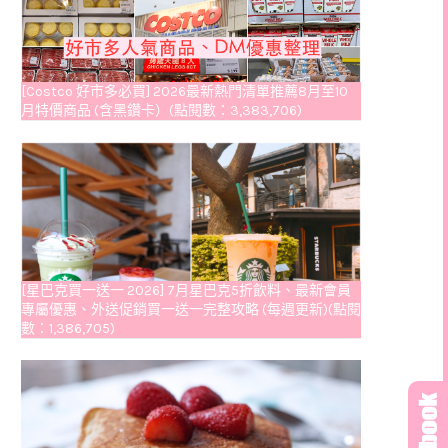
[Costco 好市多必買] 2026最新熱門清單推薦8月至10
月特價商品 (含黑鑽卡）(點閱數：3,383,706)
[星巴克買一送一 2026] 7月星巴克5折飲料、最新會員
專屬優惠、外送促銷買一送一完整攻略 (每週更新)(點閱
數：1,386,705)