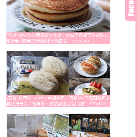
[食譜] 零失敗的簡易鬆餅食譜．當做早餐或下午茶點心
都適合 (使用日清鬆餅粉)(點閱數：599,476)
[美食] 好市多 Costco 半熟麵包．每顆6元的超值餐包多
種吃法分享，當早餐、甜點都適合(點閱數：570,672)