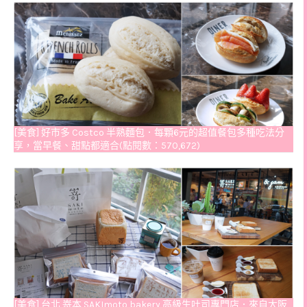
[美食] 好市多 Costco 半熟麵包．每顆6元的超值餐包多種吃法分
享，當早餐、甜點都適合(點閱數：570,672)
[美食] 台北 嵜本 SAKImoto bakery 高級生吐司專門店．來自大阪