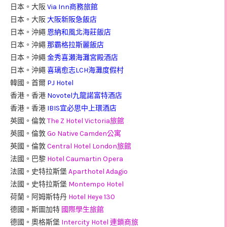
日本。大阪
Via Inn商務旅館
日本。大阪
大阪新阪急飯店
日本。沖繩
恩納和風北海莊飯店
日本。沖繩
那霸格拉斯麗飯店
日本。沖繩
金秀喜瀬海灘宮殿酒店
日本。沖繩
喜璃愈志LCH海灘度假村
韓國。首爾
PJ Hotel
香港。香港
Novotel九龍諾富特酒店
香港。香港
IBIS宜必思中上環酒店
英國。倫敦
The Z Hotel Victoria旅館
英國。倫敦
Go Native Camden公寓
英國。倫敦
Central Hotel London旅館
法國。巴黎
Hotel Caumartin Opera
法國。史特拉斯堡
Aparthotel Adagio
法國。史特拉斯堡
Montempo Hotel
荷蘭。阿姆斯特丹
Hotel Heye 130
德國。斯圖加特
國際學生旅館
德國。奧格斯堡
Intercity Hotel 連鎖商旅