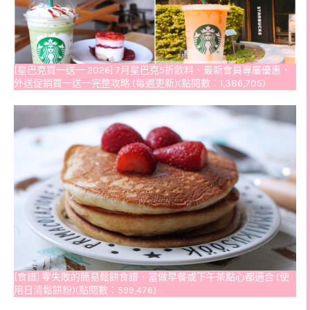
[星巴克買一送一 2026] 7月星巴克5折飲料、最新會員專屬優惠、
外送促銷買一送一完整攻略 (每週更新)(點閱數：1,386,705)
[食譜] 零失敗的簡易鬆餅食譜．當做早餐或下午茶點心都適合 (使
用日清鬆餅粉)(點閱數：599,476)