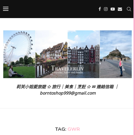
莉芙小姐愛旅遊 ✩ 旅行｜美食｜烹飪 ✩ ✉ 連絡信箱 ｜
borntoshop999@gmail.com
TAG:
GWR