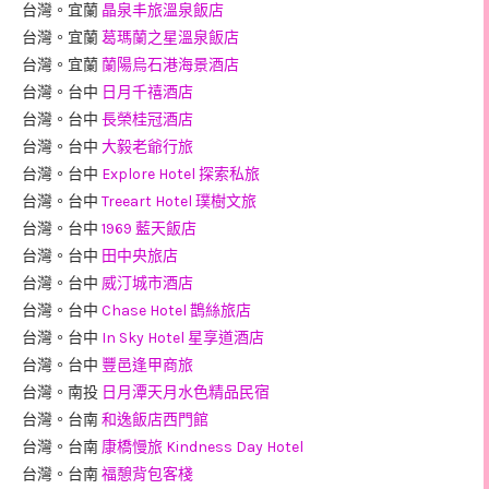
台灣。宜蘭
晶泉丰旅溫泉飯店
台灣。宜蘭
葛瑪蘭之星溫泉飯店
台灣。宜蘭
蘭陽烏石港海景酒店
台灣。台中
日月千禧酒店
台灣。台中
長榮桂冠酒店
台灣。台中
大毅老爺行旅
台灣。台中
Explore Hotel 探索私旅
台灣。台中
Treeart Hotel 璞樹文旅
台灣。台中
1969 藍天飯店
台灣。台中
田中央旅店
台灣。台中
威汀城市酒店
台灣。台中
Chase Hotel 鵲絲旅店
台灣。台中
In Sky Hotel 星享道酒店
台灣。台中
豐邑逢甲商旅
台灣。南投
日月潭天月水色精品民宿
台灣。台南
和逸飯店西門館
台灣。台南
康橋慢旅 Kindness Day Hotel
台灣。台南
福憩背包客棧