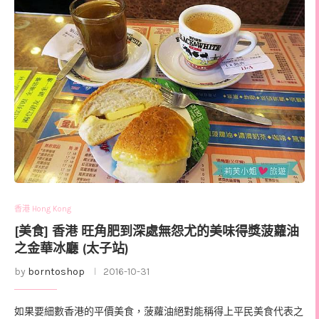
香港 Hong Kong
[美食] 香港 旺角肥到深處無怨尤的美味得獎菠蘿油
之金華冰廳 (太子站)
by
borntoshop
2016-10-31
如果要細數香港的平價美食，菠蘿油絕對能稱得上平民美食代表之