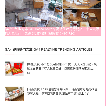
[美食] 台北 嵜本 SAKImoto bakery 高級生吐司專門店．來自大阪
的人氣吐司、果醬 (市政府站)(點閱數：497,720)
GA4 即時熱門文章 GA4 REALTIME TRENDING ARTICLES
[彰化美食] 不二坊蛋黃酥(原不二家)．天天大排長龍、風
靡全台的古早味人氣蛋黃酥，傳統糕餅排隊名店(線上：
8)
[台南美食] 2025 金桃家草莓大福．台南超難訂的高CP值
草莓大福，多種口味的團購甜點(可宅配)(線上：3)