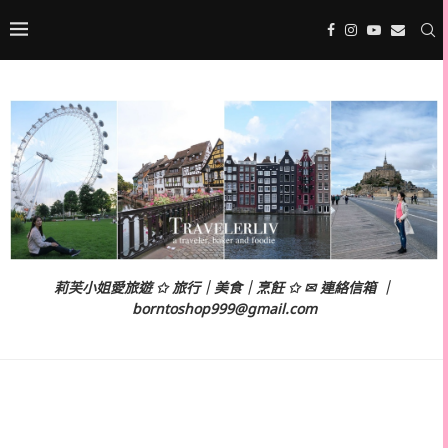
莉芙小姐愛旅遊 ✩ 旅行｜美食｜烹飪 ✩ ✉ 連絡信箱 ｜
borntoshop999@gmail.com