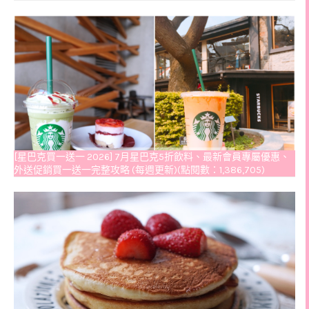
[星巴克買一送一 2026] 7月星巴克5折飲料、最新會員專屬優惠、
外送促銷買一送一完整攻略 (每週更新)(點閱數：1,386,705)