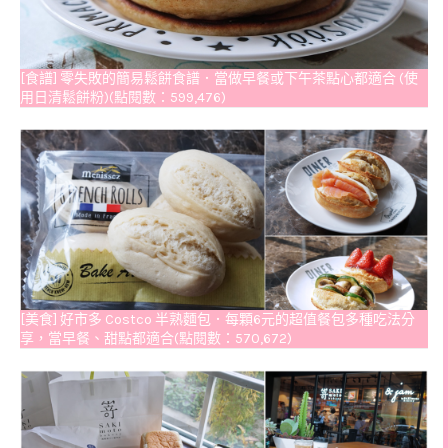
[食譜] 零失敗的簡易鬆餅食譜．當做早餐或下午茶點心都適合 (使
用日清鬆餅粉)(點閱數：599,476)
[美食] 好市多 Costco 半熟麵包．每顆6元的超值餐包多種吃法分
享，當早餐、甜點都適合(點閱數：570,672)