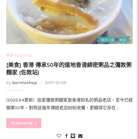
香港 Hong Kong
[美食] 香港 傳承50年的道地香滑綿密粥品之彌敦粥
麵家 (佐敦站)
by
borntoshop
2017-01-09
(2022.9.4更新）這家彌敦粥麵家是香港知名的粥品老店，至今已經
開業50年，對照這幾年傳統老店紛紛收攤，更顯得它存在 …
READ MORE