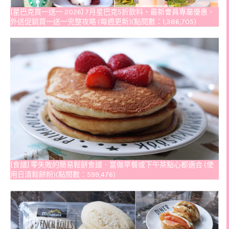
[星巴克買一送一 2026] 7月星巴克5折飲料、最新會員專屬優惠、
外送促銷買一送一完整攻略 (每週更新)(點閱數：1,386,705)
[食譜] 零失敗的簡易鬆餅食譜．當做早餐或下午茶點心都適合 (使
用日清鬆餅粉)(點閱數：599,476)