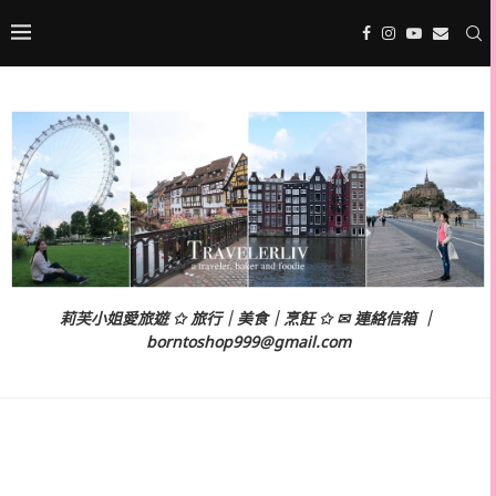
莉芙小姐愛旅遊 ✩ 旅行｜美食｜烹飪 ✩ ✉ 連絡信箱 ｜
borntoshop999@gmail.com