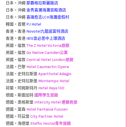
日本。沖繩
那霸格拉斯麗飯店
日本。沖繩
金秀喜瀬海灘宮殿酒店
日本。沖繩
喜璃愈志LCH海灘度假村
韓國。首爾
PJ Hotel
香港。香港
Novotel九龍諾富特酒店
香港。香港
IBIS宜必思中上環酒店
英國。倫敦
The Z Hotel Victoria旅館
英國。倫敦
Go Native Camden公寓
英國。倫敦
Central Hotel London旅館
法國。巴黎
Hotel Caumartin Opera
法國。史特拉斯堡
Aparthotel Adagio
法國。史特拉斯堡
Montempo Hotel
荷蘭。阿姆斯特丹
Hotel Heye 130
德國。斯圖加特
國際學生旅館
德國。奧格斯堡
Intercity Hotel 連鎖商旅
德國。富森
Hotel Fantasia Fussen
德國。符茲堡
City Partner Hotel
德國。海德堡
Steffis Hostel青年旅館