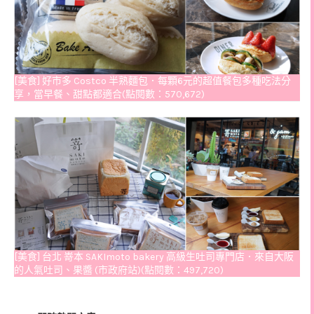
[美食] 好市多 Costco 半熟麵包．每顆6元的超值餐包多種吃法分
享，當早餐、甜點都適合(點閱數：570,672)
[美食] 台北 嵜本 SAKImoto bakery 高級生吐司專門店．來自大阪
的人氣吐司、果醬 (市政府站)(點閱數：497,720)