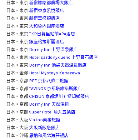
日本。東京
新宿燦路都廣場大飯店
日本。東京
新宿東京凱悅飯店
日本。東京
新宿華盛頓飯店
日本。東京
大和魯內銀座酒店
日本。東京
TKP日暮里站前APA酒店
日本。東京
銀座格拉斯麗酒店
日本。東京
Dormy Inn 上野溫泉飯店
日本。東京
Hotel sardonyx ueno 上野寶石飯店
日本。東京
Dormy Inn 池袋天然溫泉飯店
日本。金澤
Hotel Mystays Kanazawa
日本。京都
REF 京都八條口旅館
日本。京都
TAVINOS 京都塔維諾斯飯店
日本。京都
CHISUN 京都堀川五條知鄉飯店
日本。京都
Dormy Inn 天然溫泉
日本。京都
Super Hotel 烏丸五条店
日本。大阪
Via Inn商務旅館
日本。大阪
大阪新阪急飯店
日本。沖繩
恩納和風北海莊飯店