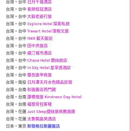
台灣。台中
日月千禧酒店
台灣。台中
長榮桂冠酒店
台灣。台中
大毅老爺行旅
台灣。台中
Explore Hotel 探索私旅
台灣。台中
Treeart Hotel 璞樹文旅
台灣。台中
1969 藍天飯店
台灣。台中
田中央旅店
台灣。台中
威汀城市酒店
台灣。台中
Chase Hotel 鵲絲旅店
台灣。台中
In Sky Hotel 星享道酒店
台灣。台中
豐邑逢甲商旅
台灣。南投
日月潭天月水色精品民宿
台灣。台南
和逸飯店西門館
台灣。台南
康橋慢旅 Kindness Day Hotel
台灣。台南
福憩背包客棧
台灣。花蓮
Just Sleep捷絲旅商務旅館
台灣。花蓮
太魯閣晶英酒店
日本。東京
新宿格拉斯麗飯店