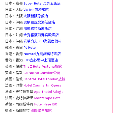
日本。京都
Super Hotel 烏丸五条店
日本。大阪
Via Inn商務旅館
日本。大阪
大阪新阪急飯店
日本。沖繩
恩納和風北海莊飯店
日本。沖繩
那霸格拉斯麗飯店
日本。沖繩
金秀喜瀬海灘宮殿酒店
日本。沖繩
喜璃愈志LCH海灘度假村
韓國。首爾
PJ Hotel
香港。香港
Novotel九龍諾富特酒店
香港。香港
IBIS宜必思中上環酒店
英國。倫敦
The Z Hotel Victoria旅館
英國。倫敦
Go Native Camden公寓
英國。倫敦
Central Hotel London旅館
法國。巴黎
Hotel Caumartin Opera
法國。史特拉斯堡
Aparthotel Adagio
法國。史特拉斯堡
Montempo Hotel
荷蘭。阿姆斯特丹
Hotel Heye 130
德國。斯圖加特
國際學生旅館