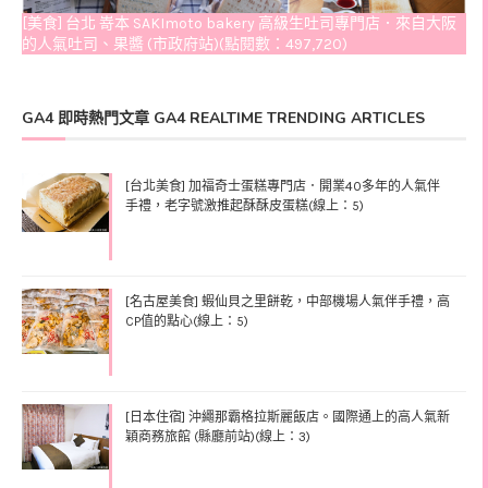
[美食] 台北 嵜本 SAKImoto bakery 高級生吐司專門店．來自大阪
的人氣吐司、果醬 (市政府站)(點閱數：497,720)
GA4 即時熱門文章 GA4 REALTIME TRENDING ARTICLES
[台北美食] 加福奇士蛋糕專門店．開業40多年的人氣伴
手禮，老字號激推起酥酥皮蛋糕(線上：5)
[名古屋美食] 蝦仙貝之里餅乾，中部機場人氣伴手禮，高
CP值的點心(線上：5)
[日本住宿] 沖繩那霸格拉斯麗飯店。國際通上的高人氣新
穎商務旅館 (縣廳前站)(線上：3)