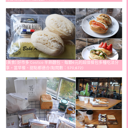
[美食] 好市多 Costco 半熟麵包．每顆6元的超值餐包多種吃法分
享，當早餐、甜點都適合(點閱數：570,672)