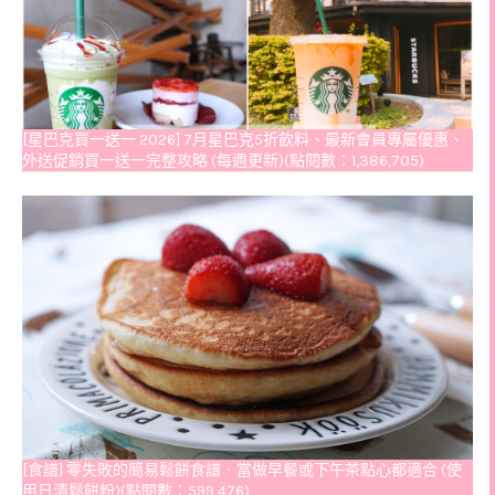
[星巴克買一送一 2026] 7月星巴克5折飲料、最新會員專屬優惠、
外送促銷買一送一完整攻略 (每週更新)(點閱數：1,386,705)
[食譜] 零失敗的簡易鬆餅食譜．當做早餐或下午茶點心都適合 (使
用日清鬆餅粉)(點閱數：599,476)