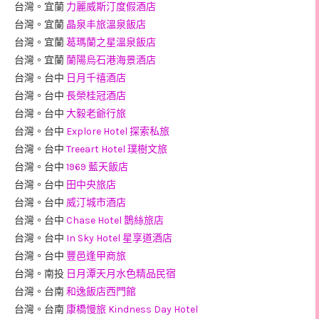
台灣。宜蘭
力麗威斯汀度假酒店
台灣。宜蘭
晶泉丰旅溫泉飯店
台灣。宜蘭
葛瑪蘭之星溫泉飯店
台灣。宜蘭
蘭陽烏石港海景酒店
台灣。台中
日月千禧酒店
台灣。台中
長榮桂冠酒店
台灣。台中
大毅老爺行旅
台灣。台中
Explore Hotel 探索私旅
台灣。台中
Treeart Hotel 璞樹文旅
台灣。台中
1969 藍天飯店
台灣。台中
田中央旅店
台灣。台中
威汀城市酒店
台灣。台中
Chase Hotel 鵲絲旅店
台灣。台中
In Sky Hotel 星享道酒店
台灣。台中
豐邑逢甲商旅
台灣。南投
日月潭天月水色精品民宿
台灣。台南
和逸飯店西門館
台灣。台南
康橋慢旅 Kindness Day Hotel