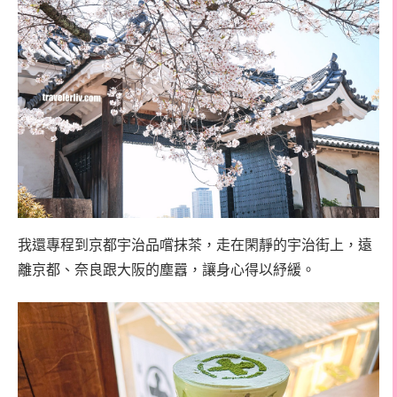
我還專程到京都宇治品嚐抹茶，走在閑靜的宇治街上，遠
離京都、奈良跟大阪的塵囂，讓身心得以紓緩。