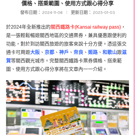
價格、搭乘範圍、使用方式跟心得分享
發布日期：
2024-11-06
更新日期：
2025-01-03
於2024年全新推出的
關西鐵路卡(Kansai railway pass)
，
是一張輕鬆暢遊關西地區的交通票券，兼具優惠跟便利的
功能，對於到訪關西旅遊的旅客來說十分方便。憑這張交
通卡可周遊
大阪
、
京都
、
神戶
、
奈良
、
姬路
、
和歌山
跟
滋
賀
等關西觀光城市。完整關西鐵路卡票券價格、搭乘範
圍、使用方式跟心得分享將在文章內一一介紹。