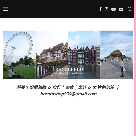
莉芙小姐愛旅遊 ✩ 旅行｜美食｜烹飪 ✩ ✉ 連絡信箱 ｜
borntoshop999@gmail.com