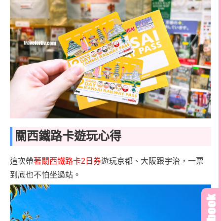
關西鐵路卡遊玩心得
這次帶
著關西鐵路卡2日券
遊玩京都、大阪跟宇治，一票
到底也不怕坐過站。