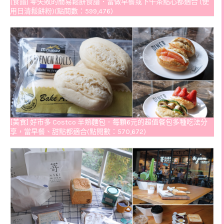
[食譜] 零失敗的簡易鬆餅食譜．當做早餐或下午茶點心都適合 (使
用日清鬆餅粉)(點閱數：599,476)
[美食] 好市多 Costco 半熟麵包．每顆6元的超值餐包多種吃法分
享，當早餐、甜點都適合(點閱數：570,672)