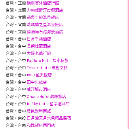
台灣。宜蘭
礁溪寒沐酒店行館
台灣。宜蘭
力麗威斯汀度假酒店
台灣。宜蘭
晶泉丰旅溫泉飯店
台灣。宜蘭
葛瑪蘭之星溫泉飯店
台灣。宜蘭
蘭陽烏石港海景酒店
台灣。台中
日月千禧酒店
台灣。台中
長榮桂冠酒店
台灣。台中
大毅老爺行旅
台灣。台中
Explore Hotel 探索私旅
台灣。台中
Treeart Hotel 璞樹文旅
台灣。台中
1969 藍天飯店
台灣。台中
田中央旅店
台灣。台中
威汀城市酒店
台灣。台中
Chase Hotel 鵲絲旅店
台灣。台中
In Sky Hotel 星享道酒店
台灣。台中
豐邑逢甲商旅
台灣。南投
日月潭天月水色精品民宿
台灣。台南
和逸飯店西門館