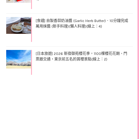
[食譜] 自製香蒜奶油醬 (Garlic Herb Butter)．10分鐘完成
萬用抹醬 (新手料理)(懶人料理)(線上：4)
[日本旅遊] 2026 新宿御苑櫻花季，1100棵櫻花花期、門
票跟交通，東京前五名的賞櫻景點(線上：2)