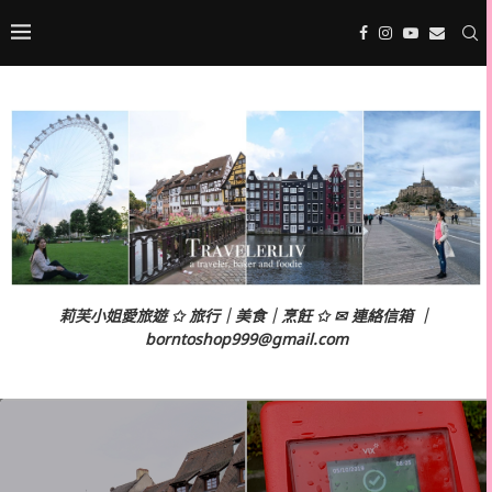
莉芙小姐愛旅遊 ✩ 旅行｜美食｜烹飪 ✩ ✉ 連絡信箱 ｜
borntoshop999@gmail.com