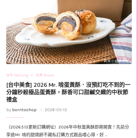
台中 Taichung
台灣 Taiwan
[台中美食] 2026 Mr. 啃蛋黃酥．沒預訂吃不到的一
分鐘秒殺極品蛋黃酥，酥香可口甜鹹交織的中秋節
禮盒
by
borntoshop
2026-05-13
（2026.5.13更新訂購網址）2026年中秋蛋黃酥即將開賣！先前分
享過Mr. 啃的甜燒餅不藏私訂購方式跟品嚐心得，好 …