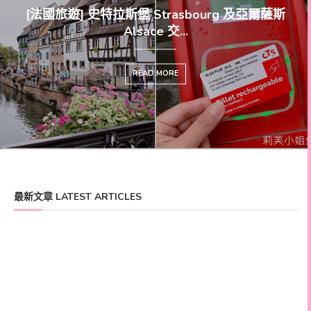
[法國旅遊] 史特拉斯堡 Strasbourg 及亞爾薩斯
[法國旅遊] 巴黎聖母院大教堂
Alsace 交...
觀/付費鐘
READ MORE
READ
最新文章 LATEST ARTICLES