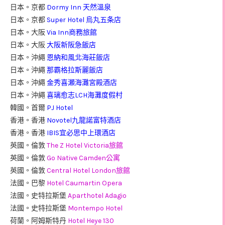
日本。京都
Dormy Inn 天然溫泉
日本。京都
Super Hotel 烏丸五条店
日本。大阪
Via Inn商務旅館
日本。大阪
大阪新阪急飯店
日本。沖繩
恩納和風北海莊飯店
日本。沖繩
那霸格拉斯麗飯店
日本。沖繩
金秀喜瀬海灘宮殿酒店
日本。沖繩
喜璃愈志LCH海灘度假村
韓國。首爾
PJ Hotel
香港。香港
Novotel九龍諾富特酒店
香港。香港
IBIS宜必思中上環酒店
英國。倫敦
The Z Hotel Victoria旅館
英國。倫敦
Go Native Camden公寓
英國。倫敦
Central Hotel London旅館
法國。巴黎
Hotel Caumartin Opera
法國。史特拉斯堡
Aparthotel Adagio
法國。史特拉斯堡
Montempo Hotel
荷蘭。阿姆斯特丹
Hotel Heye 130