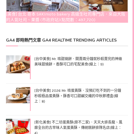
[美食] 台北 嵜本 SAKImoto bakery 高級生吐司專門店．來自大阪
的人氣吐司、果醬 (市政府站)(點閱數：497,720)
GA4 即時熱門文章 GA4 REALTIME TRENDING ARTICLES
[台中美食] Mr. 啃甜燒餅．開賣兩分鐘就秒殺賣完的神級
美味甜燒餅，香酥可口的宅配美食(線上：9)
[台中美食] 2026 Mr. 啃蛋黃酥．沒預訂吃不到的一分鐘
秒殺極品蛋黃酥，酥香可口甜鹹交織的中秋節禮盒(線
上：8)
[彰化美食] 不二坊蛋黃酥(原不二家)．天天大排長龍、風
靡全台的古早味人氣蛋黃酥，傳統糕餅排隊名店(線上：
4)