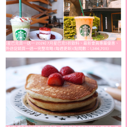
[星巴克買一送一 2026] 7月星巴克5折飲料、最新會員專屬優惠、
外送促銷買一送一完整攻略 (每週更新)(點閱數：1,386,705)