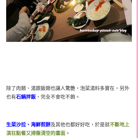
除了肉類、湯跟飯類也讓人驚艷，泡菜湯料多實在，另外
也有
石鍋拌飯
，完全不會吃不飽。
生菜沙拉、海鮮煎餅
及其他也都好好吃，於是就
不斷地上
演狂點餐又掃盤清空的畫面
。