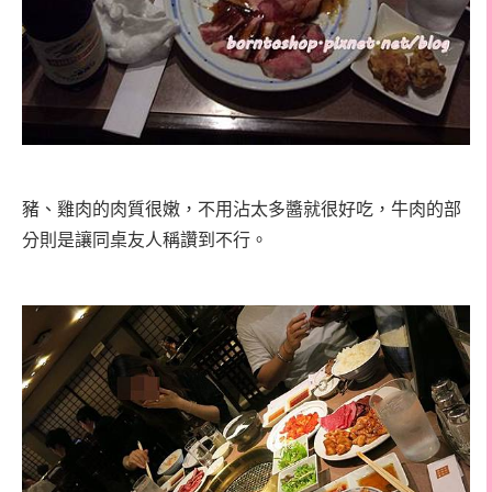
豬、雞肉的肉質很嫩，不用沾太多醬就很好吃，牛肉的部
分則是讓同桌友人稱讚到不行。