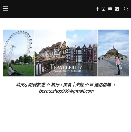
莉芙小姐愛旅遊 ✩ 旅行｜美食｜烹飪 ✩ ✉ 連絡信箱 ｜
borntoshop999@gmail.com