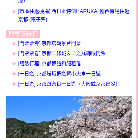
取）
[市區往返機場] 西日本特快HARUKA 關西機場往返
京都 (電子票)
門票跟行程
[門票票券] 京都塔觀景台門票
[門票票卷] 京都二條城＆二之丸御殿門票
[體驗行程] 京都夢館和服租借
[一日遊] 京都嵯峨野遊覽小火車一日遊
[一日遊] 京都跟奈良一日遊（大阪或京都出發）