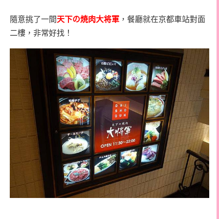
隨意挑了一間
天下の焼肉大将軍
，餐廳就在京都車站對面
二樓，非常好找！