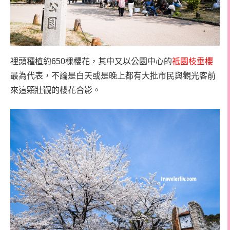
裡頭種植約650棵櫻花，其中又以公園中心的
祇園枝垂櫻
最為代表，不論是白天或是晚上都有大批市民與觀光客前
來這顆壯觀的櫻花合影。