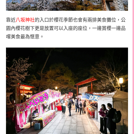
靠近
八坂神社
的入口於櫻花季節也會有兩排美食攤位，公
園內櫻花樹下更是放置可以入座的座位，一邊賞櫻一邊品
嚐美食最為愜意。