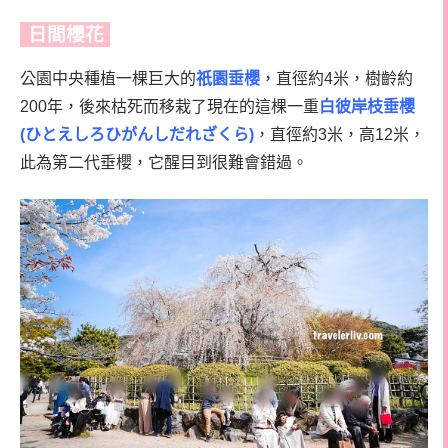
日間櫻花
公園中央種植一棵巨大的
祇園垂櫻
，直徑約4米，樹齡約
200年，後來枯死而移栽了現在的這棵一重
白彼岸枝垂櫻
(ひとえしろひがんしだれざくら)
，直徑約3米，高12米，
此為第二代垂櫻，它醒目到很難會錯過。