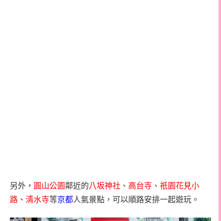
另外，
圓山公園
鄰近的
八坂神社
、
高台寺
、
祇園花見小
路
、
清水寺
等
京都
人氣景點，可以順路安排一起遊玩。