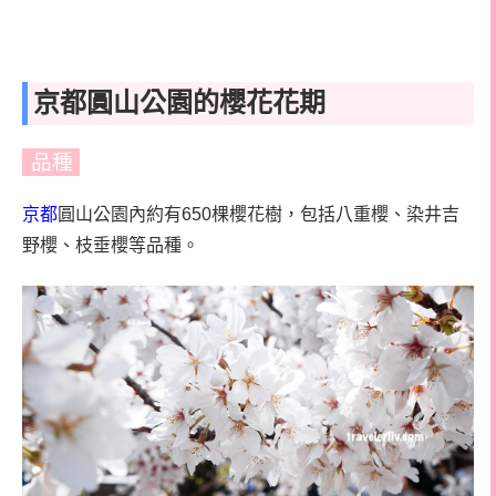
京都圓山公園的櫻花花期
品種
京都
圓山公園內約有650棵櫻花樹，包括八重櫻、染井吉
野櫻、枝垂櫻等品種。