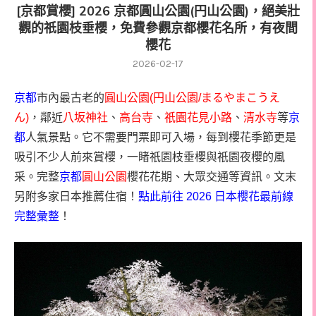
[京都賞櫻] 2026 京都圓山公園(円山公園)，絕美壯
觀的祇園枝垂櫻，免費參觀京都櫻花名所，有夜間
櫻花
2026-02-17
京都
市內最古老的
圓山公園(円山公園/まるやまこうえ
ん)
，鄰近
八坂神社
、
高台寺
、
祇園花見小路
、
清水寺
等
京
都
人氣景點。它不需要門票即可入場，每到櫻花季節更是
吸引不少人前來賞櫻，一睹祇園枝垂櫻與祇園夜櫻的風
采。完整
京都
圓山公園
櫻花花期、大眾交通等資訊。文末
另附多家日本推薦住宿！
點此前往 2026 日本櫻花最前線
完整彙整
！