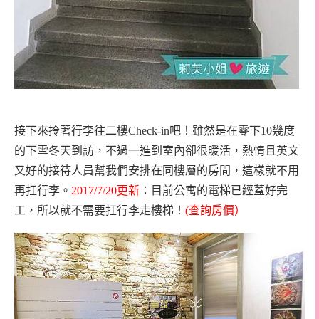
接下來拎著行李往二樓Check-in吧！雖然是在零下10幾度
的下雪冬天到訪，不過一進到室內卻很暖活，熱情且英文
又好的接待人員幫我們安排在同樓層的房間，這樣就不用
再扛行李。
2017/7/20更新
：目前公寓的電梯已經蓋好完
工，所以就不需要扛行李走樓梯！
(查詢房價
）