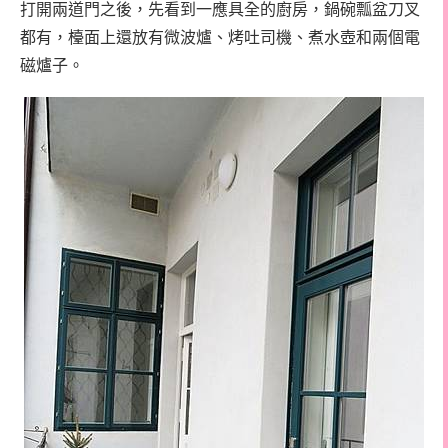
打開兩道門之後，先看到一應具全的廚房，鍋碗瓢盆刀叉
都有，檯面上還放有微波爐、烤吐司機、煮水壺和兩個電
磁爐子。