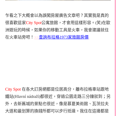
乍看之下大概會以為誤闖房屋廣告文章吧？其實我是真的
很喜歡這家
City Spot
公寓旅館，才會用這樣形容。(笑)在歐
洲遊玩的時候，如果你的移動工具是火車，我會建議就住
在火車站旁吧！
>>
查詢布拉格1973家旅館房價
City Spot
在各大訂房網都是位居高分，離布拉格車站跟地
鐵站(Hlavní nádraží)都很近，穿過公園走路三分鐘就到；另
外，去新舊城的景點也很近，像是慕夏美術館、瓦茨拉夫
大道和最划算的換錢所都可以步行抵達。我住在這邊都是