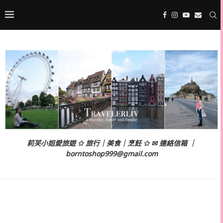
莉芙小姐愛旅遊 ✩ 旅行｜美食｜烹飪 ✩ ✉ 連絡信箱 ｜
borntoshop999@gmail.com