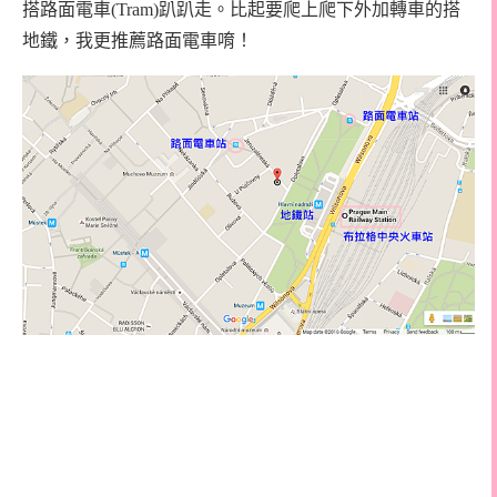
搭路面電車(Tram)趴趴走。比起要爬上爬下外加轉車的搭
地鐵，我更推薦路面電車唷！