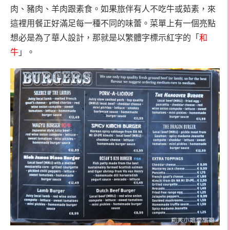
肉、豬肉、羊肉跟素食。如果旅伴有人不吃牛或茹素，來
這裡用餐正好滿足每一種不同的味蕾。菜單上有一個亮點
想必是為了華人設計，那就是以繁體字標示紅字的「
和
牛
」。