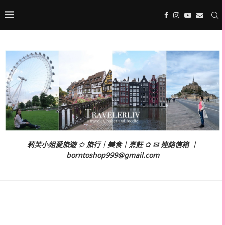
莉芙小姐愛旅遊 ✩ 旅行｜美食｜烹飪 ✩ ✉ 連絡信箱 ｜
borntoshop999@gmail.com