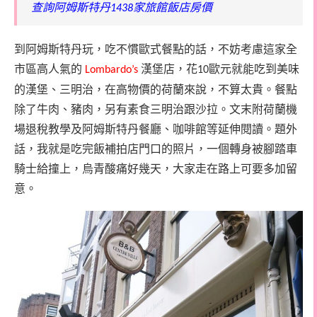
查詢阿姆斯特丹
家旅館飯店房價
1438
到阿姆斯特丹玩，吃不慣歐式餐點的話，不妨考慮這家全
市區高人氣的
漢堡店，花
歐元就能吃到美味
Lombardo’s
10
的漢堡、三明治，在高物價的荷蘭來說，不算太貴。餐點
除了牛肉、豬肉，另有素食三明治跟沙拉。
文末附荷蘭機
場退稅教學及阿姆斯特丹餐廳、咖啡館等延伸閱讀。
題外
話，我就是吃完飯補拍店門口的照片，一個轉身被腳踏車
騎士給撞上，烏青酸痛好幾天，大家走在路上可要多加留
意。