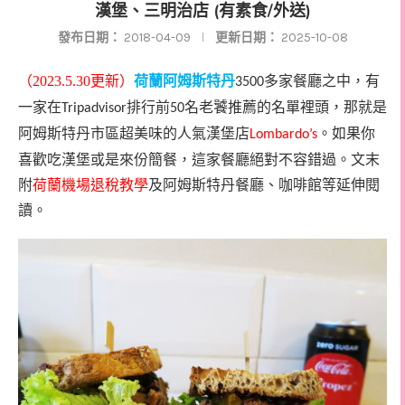
漢堡、三明治店 (有素食/外送)
發布日期：
2018-04-09
更新日期：
2025-10-08
（2023.5.30更新）
荷蘭阿姆斯特丹
多家餐廳之中，有
3500
一家在
排行前
名老饕推薦的名單裡頭，那就是
Tripadvisor
50
阿姆斯特丹市區超美味的人氣漢堡店
。如果你
Lombardo’s
喜歡吃漢堡或是來份簡餐，這家餐廳絕對不容錯過。文末
附
荷蘭機場退稅教學
及阿姆斯特丹餐廳、咖啡館等延伸閱
讀。