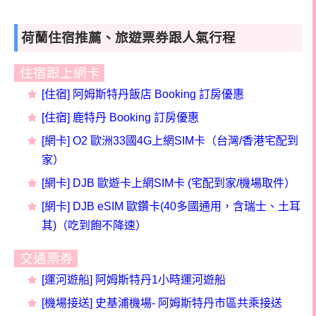
荷蘭住宿推薦、旅遊票券跟人氣行程
住宿跟上網卡
[
住宿] 阿姆斯特丹
飯店 Booking 訂房優惠
[住宿] 鹿特丹 Booking
訂房
優惠
[
網卡] O2 歐洲33國4G上網SIM卡（台灣/香港宅配到
家）
[網卡] DJB 歐遊卡上網SIM卡 (宅配到家/機場取件）
[網卡] DJB eSIM 歐鑽卡(40多國通用，含瑞士、土耳
其)（吃到飽不降速）
交通票券
[運河遊船] 阿姆斯特丹1小時運河遊船
[機場接送] 史基浦機場- 阿姆斯特丹市區共乘接送