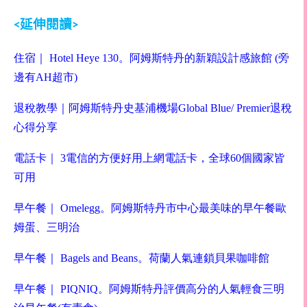
延伸閱讀
<
>
住宿
｜
Hotel Heye 130
。阿姆斯特丹的新穎設計感旅館
(
旁
邊有
AH
超市
)
退稅教學
｜
阿姆斯特丹史基浦機場
Global Blue/ Premier
退稅
心得分享
電話卡
｜
3
電信的方便好用上網電話卡，全球
60
個國家皆
可用
早午餐
｜
Omelegg
。阿姆斯特丹市中心最美味的早午餐歐
姆蛋、三明治
早午餐
｜
Bagels and Beans
。荷蘭人氣連鎖貝果咖啡館
早午餐
｜
PIQNIQ
。阿姆斯特丹評價高分的人氣輕食三明