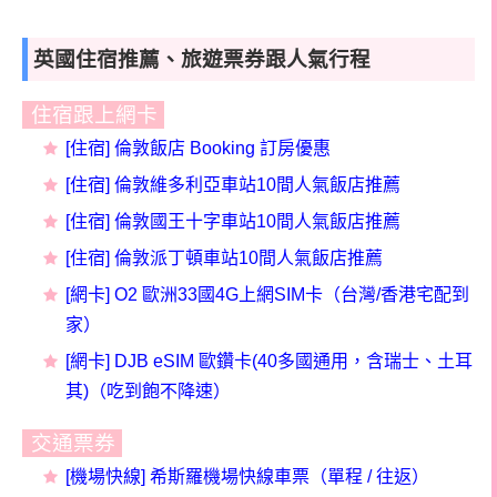
英國住宿推薦、旅遊票券跟人氣行程
住宿跟上網卡
[
住宿] 倫敦
飯店 Booking 訂房優惠
[住宿] 倫敦維多利亞車站10間人氣飯店推薦
[住宿] 倫敦國王十字車站10間人氣飯店推薦
[住宿] 倫敦派丁頓車站10間人氣飯店推薦
[
網卡] O2 歐洲33國4G上網SIM卡（台灣/香港宅配到
家）
[網卡] DJB eSIM 歐鑽卡(40多國通用，含瑞士、土耳
其)（吃到飽不降速）
交通票券
[機場快線] 希斯羅機場快線車票（單程 / 往返）