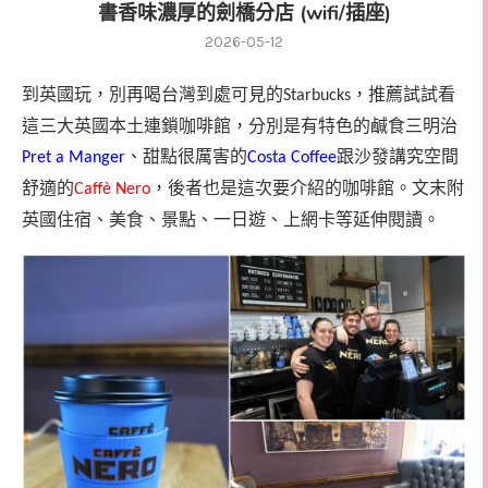
書香味濃厚的劍橋分店 (wifi/插座)
2026-05-12
到英國玩，別再喝台灣到處可見的
，推薦試試看
Starbucks
這三大英國本土連鎖咖啡館，分別是有特色的鹹食三明治
、甜點很厲害的
跟沙發講究空間
Pret a Manger
Costa Coffee
舒適的
，後者也是這次要介紹的咖啡館。文末附
Caffè Nero
英國住宿、美食、景點、一日遊、上網卡等延伸閱讀。