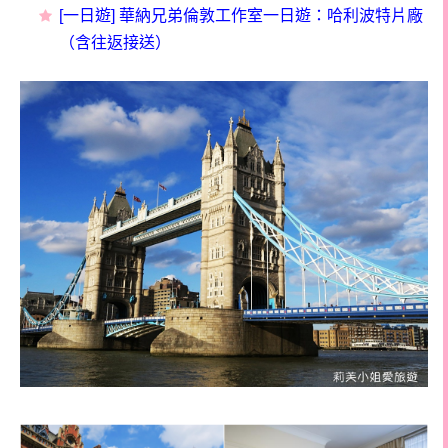
[一日遊] 華納兄弟倫敦工作室一日遊：哈利波特片廠
（含往返接送）