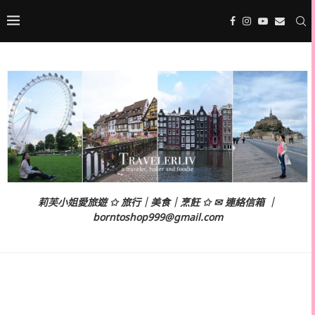
莉芙小姐愛旅遊 ✩ 旅行｜美食｜烹飪 ✩ ✉ 連絡信箱 ｜
borntoshop999@gmail.com