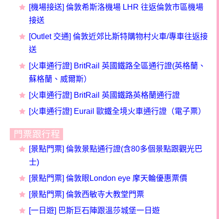
[機場接送] 倫敦希斯洛機場 LHR 往返倫敦市區機場
接送
[Outlet 交通] 倫敦近郊比斯特購物村火車/專車往返接
送
[
火車
通行證
] BritRail 英國鐵路全區通行證(英格蘭、
蘇格蘭、威爾斯）
[火車通行證] BritRail 英國鐵路英格蘭通行證
[火車通行證] Eurail 歐鐵全境火車通行證（電子票）
門票跟行程
[景點門票] 倫敦景點通行證(含80多個景點跟觀光巴
士)
[景點門票] 倫敦眼London eye 摩天輪優惠票價
[景點門票] 倫敦西敏寺大教堂門票
[一日遊] 巴斯巨石陣跟溫莎城堡一日遊