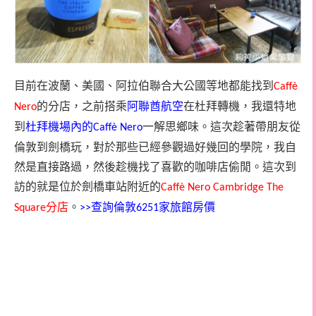
目前在波蘭、美國、阿拉伯聯合大公國等地都能找到
Caffè
的分店，之前搭乘
阿聯酋航空
在杜拜轉機，我還特地
Nero
到
杜拜機場內的
一解思鄉味。這次趁著帶朋友從
Caffè Nero
倫敦到劍橋玩，對於那些已經參觀過好幾回的學院，我自
然是直接路過，然後趁機找了喜歡的咖啡店偷閒。這次到
訪的就是位於劍橋車站附近的
Caffè Nero Cambridge The
分店
。
查詢倫敦
家旅館房價
Square
>>
6251