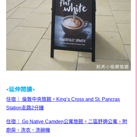
延伸閱讀
<
>
住宿
｜
倫敦中央旅館。
King’s Cross and St. Pancras
Station
走路
2
分鐘
住宿
｜
Go Native Camden
公寓旅館。二區舒適公寓，附
廚房、洗衣、洗碗機