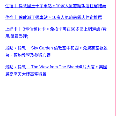
住宿
｜
倫敦國王十字車站。
10
家人氣旅館飯店住宿推薦
住宿
｜
倫敦派丁頓車站。
10
家人氣旅館飯店住宿推薦
上網卡
｜
3
電信預付卡。免換卡可在
60
多國上網通話
(
費
用
/
購買整理
)
景點。倫敦
｜
Sky Garden
倫敦空中花園。免費高空觀景
台．預約教學及參觀心得
景點。倫敦
｜
The View from The Shard
碎片大
廈
。英國
最高摩天大樓高空觀景