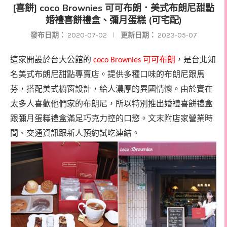
[喜餅] coco Brownies 可可布朗．美式布朗尼甜點
婚禮喜餅禮盒、彌月蛋糕 (可宅配)
發布日期：
2020-07-02
更新日期：
2023-05-07
這家開設於台大公館的
可可布朗
，是台北知
coco Brownies
名美式布朗尼甜點專賣店。提供多種口味的布朗尼跟馬
芬，搭配美式櫥窗設計，給人濃厚的異國情懷。由於實在
太多人喜歡他們家的布朗尼，所以特別推出婚禮喜餅禮盒
跟彌月蛋糕禮盒滿足巧克力控的口慾。
文末附店家營業時
間、交通資訊跟新人預約試吃連結。