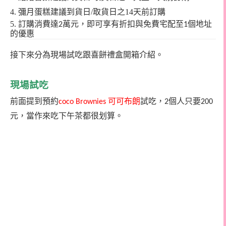
4. 彌月蛋糕建議
到貨日/取貨日之14天
前訂購
5. 訂購
消費達
萬元，即可享有折扣與免費宅配至
個地址
2
1
的優惠
接下來分為現場試吃跟喜餅禮盒開箱介紹。
現場試吃
前面提到預約
可可布朗
試吃，
個人只要
coco Brownies
2
200
元，當作來吃下午茶都很划算。