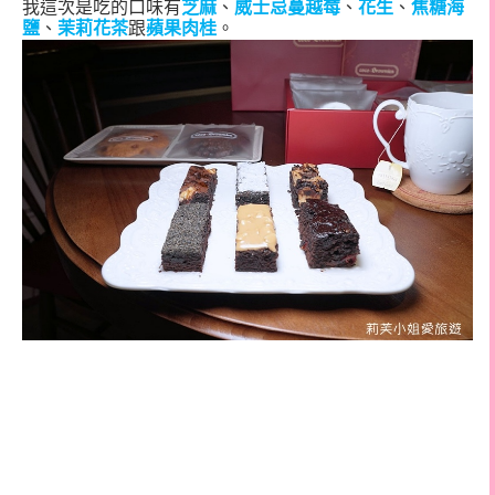
我這次是吃的口味有
芝麻
、
威士忌蔓越莓
、
花生
、
焦糖海
鹽
、
茉莉花茶
跟
蘋果肉桂
。