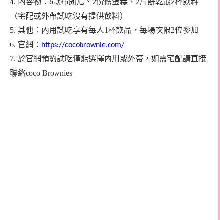
4. 內容物：
款布朗尼、
份磅蛋糕、
片餅乾跟
杯飲料
6
2
2
2
（宅配或外帶試吃沒有提供飲料）
5. 其他：內用試吃享有每人1杯飲品，每場次限2位參加
6.
官網：
https://cocobrownie.com/
7. 於官網預約試吃僅能選擇內用或外帶，如需宅配請直接
聯絡coco Brownies