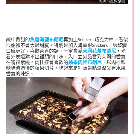
鹹中帶甜的
焦糖海鹽布朗尼
再加上
巧克力棒，看似
Snickers
很甜卻不會太過甜膩，特別是加入海鹽跟
，讓整體
Snickers
口感更好。
喜歡茶香的話，一定會愛
茉莉花茶布朗尼
，光
看外表還猜不出裡頭的口味，入口立刻品嘗到茉莉的香氣
在嘴裡縈繞。肉桂控會喜歡的
蘋果肉桂布朗尼
，以肉桂跟
糖醃漬過後的蘋果切片，吃起來是裡頭帶點濕潤又有水果
香氣的味道。