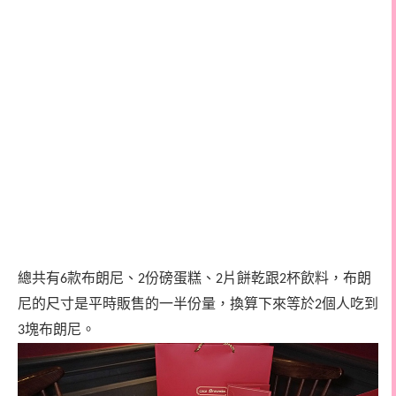
總共有
款布朗尼、
份磅蛋糕、
片餅乾跟
杯飲料，布朗
6
2
2
2
尼的尺寸是平時販售的一半份量，換算下來等於
個人吃到
2
塊布朗尼。
3