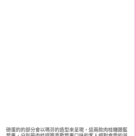
磅蛋的的部分會以瑪芬的造型來呈現，這兩款肉桂糖跟藍
莓果，分別是肉桂控跟喜歡莓果口味的客人絕對會愛的滋