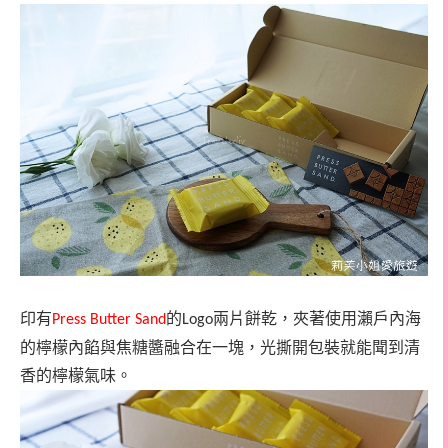
印有
的
兩片餅乾，夾著使用瀨戶內海
Press Butter Sand
Logo
的檸檬內餡與焦糖醬融合在一塊，光撕開包裝就能聞到清
香的檸檬氣味。