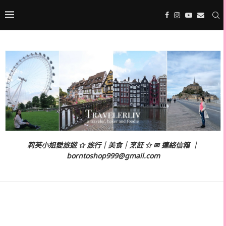
莉芙小姐愛旅遊 ✩ 旅行｜美食｜烹飪 ✩ ✉ 連絡信箱 ｜
borntoshop999@gmail.com