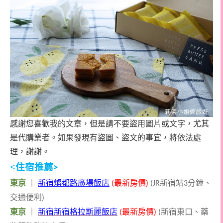
感謝您喜歡我的文章，但是請不要盜用圖片或文字，尤其
是代購業者。如果發現有盜圖、盜文的事宜，將依法處
理，謝謝。
<
住宿推薦
>
東京
｜
新宿燦都路廣場飯店
最新房價
新宿站
分鐘、
(
)
(JR
3
交通便利
)
東京
｜
新宿新宿格拉斯麗飯店
最新房價
新宿東口、藥
(
)
(