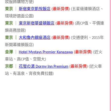
妝服飾購物方便
)
東京
｜
新宿東京凱悅飯店
最新房價
五星級連鎖酒店、
(
)
(
環境舒適面公園
)
東京
｜
東京新宿華盛頓飯店
最新房價
高
值、平價連
(
)
(
CP
鎖商務旅館
)
東京 ｜
大和魯內銀座酒店
最新房價
交通便利、
年
(
)
(
2015
新開幕連鎖飯店
)
金澤
｜
最新房價
近火
Hotel Mystays Premier Kanazawa
(
)
(
車站、高
值、空間大
CP
)
京都
｜
花蛍の湯
最新房價
近火車
Dormy Inn Premium
(
)
(
站、有溫泉、宵夜免費拉麵
)