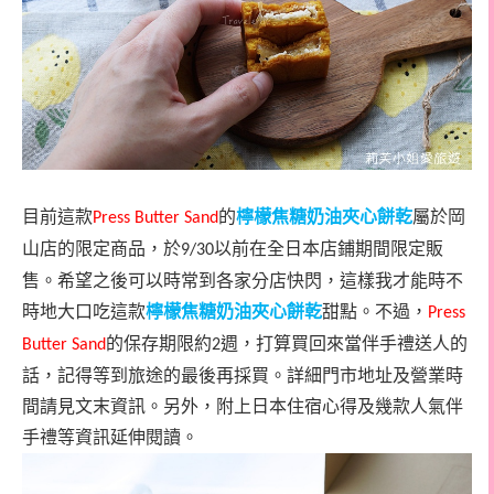
目前這款
的
檸檬焦糖奶油夾心餅乾
屬於岡
Press Butter Sand
山店的限定商品，於
以前在全日本店鋪期間限定販
9/30
售。希望之後可以時常到各家分店快閃，這樣我才能時不
時地大口吃這款
檸檬焦糖奶油夾心餅乾
甜點。不過，
Press
的保存期限約
週，打算買回來當伴手禮送人的
Butter Sand
2
話，記得等到旅途的最後再採買。詳細門市地址及營業時
間請見文末資訊。另外，附上日本住宿心得及幾款人氣伴
手禮等資訊延伸閱讀。