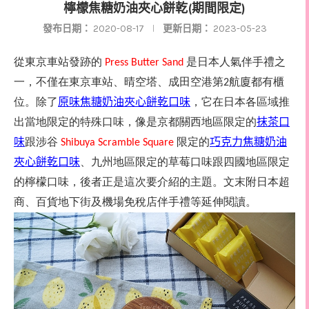
檸檬焦糖奶油夾心餅乾(期間限定)
發布日期：
2020-08-17
更新日期：
2023-05-23
從東京車站發跡的
是日本人氣伴手禮之
Press Butter Sand
一，不僅在東京車站、晴空塔、成田空港第
航廈都有櫃
2
位。除了
原味焦糖奶油夾心餅乾口味
，它在日本各區域推
出當地限定的特殊口味，像是京都關西地區限定的
抹茶口
味
跟涉谷
限定的
巧克力焦糖奶油
Shibuya Scramble Square
夾心餅乾口味
、九州地區限定的草莓口味跟四國地區限定
的檸檬口味，後者正是這次要介紹的主題。文末附日本超
商、百貨地下街及機場免稅店伴手禮等延伸閱讀。