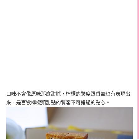
口味不會像原味那麼甜膩，檸檬的酸度跟香氣也有表現出
來，是喜歡檸檬類甜點的饕客不可錯過的點心。