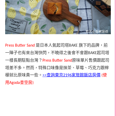
是日本人氣起司塔
旗下的品牌，前
Press Butter Sand
BAKE
一陣子也有來台灣快閃，不曉得之後會不會跟
起司塔
BAKE
一樣長期駐點台灣？
原味單片售價跟起司
Press Butter Sand
塔差不多。然而，特殊口味像是抹茶、草莓、巧克力跟檸
檬就比原味貴一些。
查詢東京
家旅館飯店房價
使
>>
2196
(
用
查空房
Agoda
)