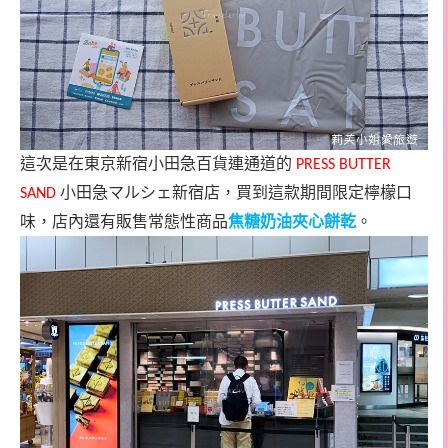
這次是在東京新宿小田急百貨連通道的
PRESS BUTTER
小田急マルシェ新宿店，買到這款期間限定檸檬口
SAND
味，店內還有販售常態性商品
焦糖奶油夾心餅乾
。