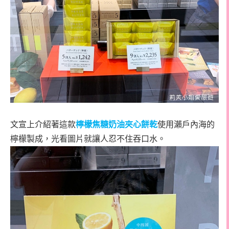
文宣上介紹著這款
檸檬焦糖奶油夾心餅乾
使用瀨戶內海的
檸檬製成，光看圖片就讓人忍不住吞口水。