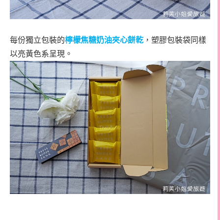
每份獨立包裝的
檸檬焦糖奶油夾心餅乾
，塑膠包裝袋同樣
以亮黃色系呈現。