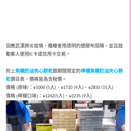
因應武漢肺炎疫情，櫃檯會用透明的塑膠布阻隔，並且鼓
勵客人使用
卡或信用卡交易。
IC
附上
焦糖奶油夾心餅乾
跟期間限定的
檸檬焦糖奶油夾心餅
乾
價目表，價格皆為含稅價。
價格
原味
：
入
、
入
、
入
(
)
¥1000 (5
)
¥1710 (9
)
¥2850 (15
)
價格 (
檸檬口味)：
入
、
入
¥1242(5
)
¥2235 (9
)