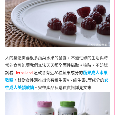
人的身體需要很多蔬菜水果的營養，不過忙碌的生活與時
常外食可能讓我們
無法天天都全面性攝取。這時，不妨試
試看
這款含有近
種蔬果成分的
蔬果成人水果
HerbaLand
30
軟糖
。針對女性還推出含有維生素
、維生素
等成分的
女
A
C
性成人美顏軟糖
。
完整產品及購買資訊詳見文末。