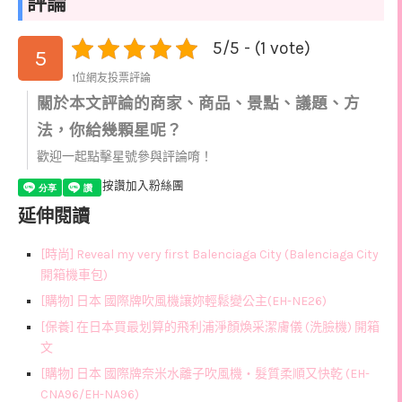
評論
5/5 - (1 vote)
5
1位網友投票評論
關於本文評論的商家、商品、景點、議題、方
法，你給幾顆星呢？
歡迎一起點擊星號參與評論唷！
按讚加入粉絲團
延伸閱讀
[時尚] Reveal my very first Balenciaga City (Balenciaga City
開箱機車包)
[購物] 日本 國際牌吹風機讓妳輕鬆變公主(EH-NE26)
[保養] 在日本買最划算的飛利浦淨顏煥采潔膚儀 (洗臉機) 開箱
文
[購物] 日本 國際牌奈米水離子吹風機‧髮質柔順又快乾 (EH-
CNA96/EH-NA96)