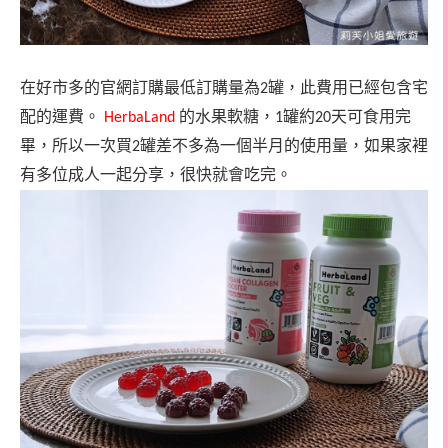
在好市多的官網訂購最低訂購量為
罐，此費用已經包含宅
2
配的運費。
的水果軟糖，
罐約
天可食用完
HerbaLand
1
20
畢，所以一次買
罐差不多為一個半月的使用量，如果家裡
2
有多位成人一起分享，很快就會吃完。