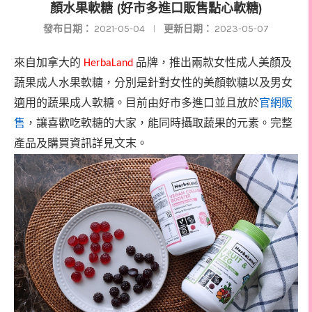
顏水果軟糖 (好市多進口販售點心軟糖)
發布日期：
2021-05-04
更新日期：
2023-05-07
來自加拿大的
品牌，推出兩款女性
成人美顏及
HerbaLand
蔬果
成人
水果軟糖，分別是針對女性的美顏軟糖以及男女
適用的
蔬果成人軟糖。目前由好市多進口並且放於
官網販
售
，讓喜歡吃軟糖的大家，能同時攝取蔬果的元素。完整
產品及購買資訊詳見文末。