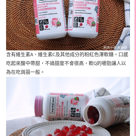
含有維生素
、維生素
及其他成分的
粉紅色澤軟糖，口感
A
C
吃起來酸中帶甜，不過甜度不會很高，軟
的嚼勁讓人以
Q
為在吃蒟蒻一般。