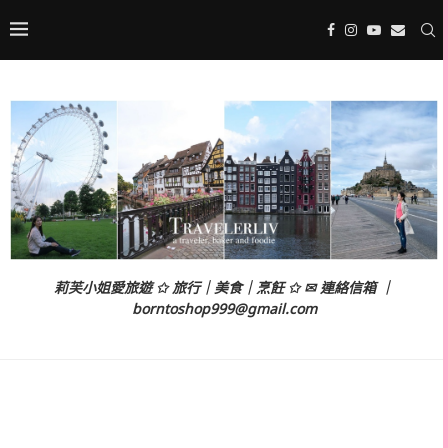
莉芙小姐愛旅遊 ✩ 旅行｜美食｜烹飪 ✩ ✉ 連絡信箱 ｜
borntoshop999@gmail.com