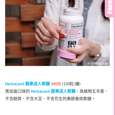
蔬果成人軟糖
元
粒
罐
HerbaLand
349
(120
/
)
黑加侖口味的
蔬果成人軟糖
，為
植物五辛素、
HerbaLand
不含麩質、不含大豆、不含花生的果膠基底軟糖。