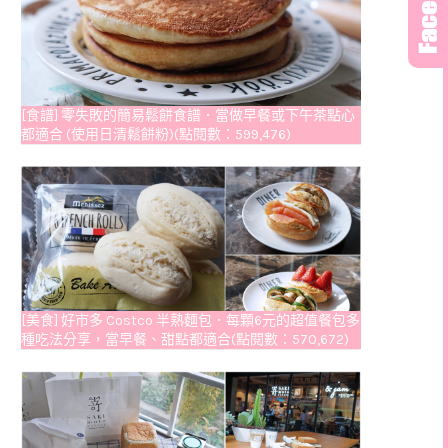
[食譜] 零失敗的簡易鬆餅食譜．當做早餐或下午茶點心
都適合 (使用日清鬆餅粉)(點閱數：599,476)
[美食] 好市多 Costco 半熟麵包．每顆6元的超值餐包多
種吃法分享，當早餐、甜點都適合(點閱數：570,672)