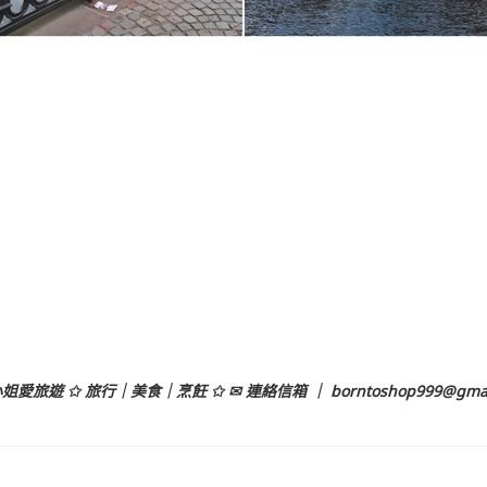
姐愛旅遊 ✩ 旅行｜美食｜烹飪 ✩ ✉ 連絡信箱 ｜
borntoshop999@gma