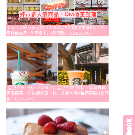
[Costco 好市多必買] 2026最新熱門清單推薦8月至10
月特價商品 (含黑鑽卡）(點閱數：3,383,706)
[星巴克買一送一 2026] 7月星巴克5折飲料、最新會員
專屬優惠、外送促銷買一送一完整攻略 (每週更新)(點閱
數：1,386,705)