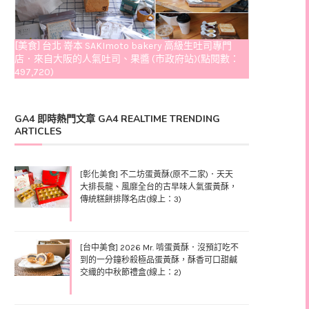
[美食] 台北 嵜本 SAKImoto bakery 高級生吐司專門
店．來自大阪的人氣吐司、果醬 (市政府站)(點閱數：
497,720)
GA4 即時熱門文章 GA4 REALTIME TRENDING
ARTICLES
[彰化美食] 不二坊蛋黃酥(原不二家)．天天
大排長龍、風靡全台的古早味人氣蛋黃酥，
傳統糕餅排隊名店(線上：3)
[台中美食] 2026 Mr. 啃蛋黃酥．沒預訂吃不
到的一分鐘秒殺極品蛋黃酥，酥香可口甜鹹
交織的中秋節禮盒(線上：2)