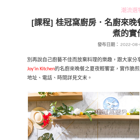
潮流選物 
[課程] 桂冠窩廚房．名廚來
煮的實
發布日期：
2022-08-
別再說自己廚藝不佳而放棄料理的樂趣，跟大家分
的
名廚來晚餐之夏夜輕饗宴，實作
脆煎
Joy’in Kitchen
地址、電話、時間詳見文末。