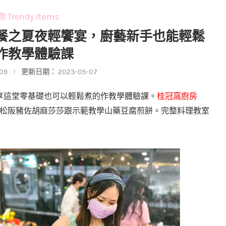
Trendy Items
晚餐之夏夜輕饗宴，廚藝新手也能輕鬆
作教學體驗課
09
更新日期：
2023-05-07
享這堂零基礎也可以
輕鬆煮的作教學體驗課。
桂冠窩廚房
松阪豬佐胡麻莎莎跟示範教學山藥豆腐煎餅。完整料理教室