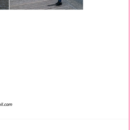
il.com