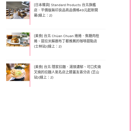
[日本雜貨] Standard Products 台北旗艦
店．平價版無印良品商品價格49元起新開
幕(線上：2)
[美食] 台北 Chüan Chuan 捲捲．焦糖肉桂
捲、提拉米蘇跟布丁都推薦的咖啡甜點店
(士林站)(線上：2)
[美食] 台北 隱家拉麵．湯頭濃郁、可口炙燒
叉燒的拉麵人氣名店之膝蓋友善分店 (芝山
站)(線上：2)