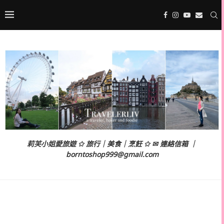
莉芙小姐愛旅遊 ✩ 旅行｜美食｜烹飪 ✩ ✉ 連絡信箱 ｜
borntoshop999@gmail.com