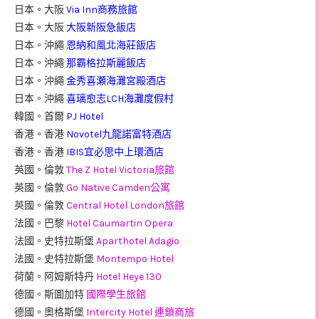
日本。大阪
Via Inn商務旅館
日本。大阪
大阪新阪急飯店
日本。沖繩
恩納和風北海莊飯店
日本。沖繩
那霸格拉斯麗飯店
日本。沖繩
金秀喜瀬海灘宮殿酒店
日本。沖繩
喜璃愈志LCH海灘度假村
韓國。首爾
PJ Hotel
香港。香港
Novotel九龍諾富特酒店
香港。香港
IBIS宜必思中上環酒店
英國。倫敦
The Z Hotel Victoria旅館
英國。倫敦
Go Native Camden公寓
英國。倫敦
Central Hotel London旅館
法國。巴黎
Hotel Caumartin Opera
法國。史特拉斯堡
Aparthotel Adagio
法國。史特拉斯堡
Montempo Hotel
荷蘭。阿姆斯特丹
Hotel Heye 130
德國。斯圖加特
國際學生旅館
德國。奧格斯堡
Intercity Hotel 連鎖商旅