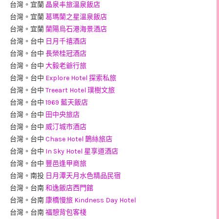
台灣。宜蘭
晶泉丰旅溫泉飯店
台灣。宜蘭
葛瑪蘭之星溫泉飯店
台灣。宜蘭
蘭陽烏石港海景酒店
台灣。台中
日月千禧酒店
台灣。台中
長榮桂冠酒店
台灣。台中
大毅老爺行旅
台灣。台中
Explore Hotel 探索私旅
台灣。台中
Treeart Hotel 璞樹文旅
台灣。台中
1969 藍天飯店
台灣。台中
田中央旅店
台灣。台中
威汀城市酒店
台灣。台中
Chase Hotel 鵲絲旅店
台灣。台中
In Sky Hotel 星享道酒店
台灣。台中
豐邑逢甲商旅
台灣。南投
日月潭天月水色精品民宿
台灣。台南
和逸飯店西門館
台灣。台南
康橋慢旅 Kindness Day Hotel
台灣。台南
福憩背包客棧