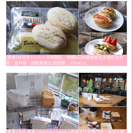
[美食] 好市多 Costco 半熟麵包．每顆6元的超值餐包多種吃法分
享，當早餐、甜點都適合(點閱數：570,672)
[美食] 台北 嵜本 SAKImoto bakery 高級生吐司專門店．來自大阪