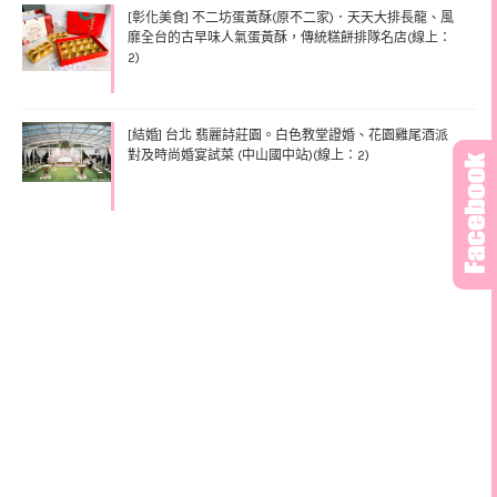
[彰化美食] 不二坊蛋黃酥(原不二家)．天天大排長龍、風
靡全台的古早味人氣蛋黃酥，傳統糕餅排隊名店(線上：
2)
[結婚] 台北 翡麗詩莊園。白色教堂證婚、花園雞尾酒派
對及時尚婚宴試菜 (中山國中站)(線上：2)