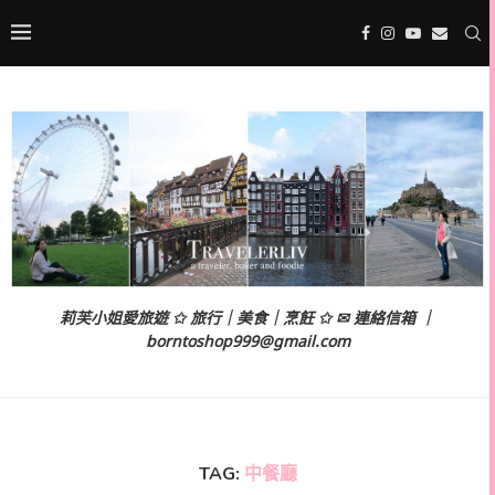
莉芙小姐愛旅遊 ✩ 旅行｜美食｜烹飪 ✩ ✉ 連絡信箱 ｜
borntoshop999@gmail.com
TAG:
中餐廳