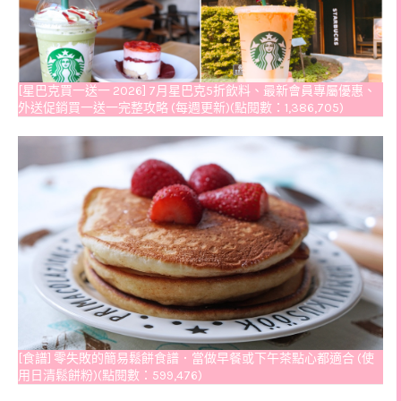
[星巴克買一送一 2026] 7月星巴克5折飲料、最新會員專屬優惠、
外送促銷買一送一完整攻略 (每週更新)(點閱數：1,386,705)
[食譜] 零失敗的簡易鬆餅食譜．當做早餐或下午茶點心都適合 (使
用日清鬆餅粉)(點閱數：599,476)