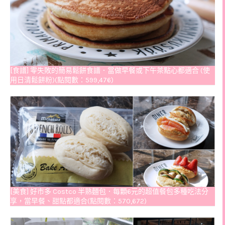
[食譜] 零失敗的簡易鬆餅食譜．當做早餐或下午茶點心都適合 (使
用日清鬆餅粉)(點閱數：599,476)
[美食] 好市多 Costco 半熟麵包．每顆6元的超值餐包多種吃法分
享，當早餐、甜點都適合(點閱數：570,672)