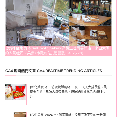
[美食] 台北 嵜本 SAKImoto bakery 高級生吐司專門店．來自大阪
的人氣吐司、果醬 (市政府站)(點閱數：497,720)
GA4 即時熱門文章 GA4 REALTIME TRENDING ARTICLES
[彰化美食] 不二坊蛋黃酥(原不二家)．天天大排長龍、風
靡全台的古早味人氣蛋黃酥，傳統糕餅排隊名店(線上：
7)
[台中美食] 2026 Mr. 啃蛋黃酥．沒預訂吃不到的一分鐘