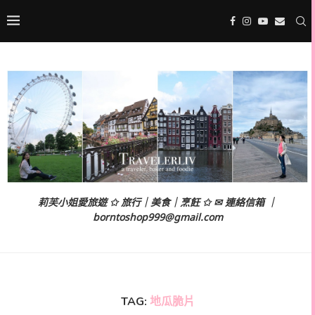
莉芙小姐愛旅遊 ✩ 旅行｜美食｜烹飪 ✩ ✉ 連絡信箱 ｜
borntoshop999@gmail.com
TAG:
地瓜脆片