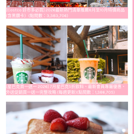
[Costco 好市多必買] 2026最新熱門清單推薦8月至10月特價商品
(含黑鑽卡）(點閱數：3,383,706)
[星巴克買一送一 2026] 7月星巴克5折飲料、最新會員專屬優惠、
外送促銷買一送一完整攻略 (每週更新)(點閱數：1,386,705)