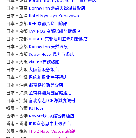
日本。東京
Hotel sardonyx ueno 上野寶石飯店
日本。東京
Dormy Inn 池袋天然溫泉飯店
日本。金澤
Hotel Mystays Kanazawa
日本。京都
REF 京都八條口旅館
日本。京都
TAVINOS 京都塔維諾斯飯店
日本。京都
CHISUN 京都堀川五條知鄉飯店
日本。京都
Dormy Inn 天然溫泉
日本。京都
Super Hotel 烏丸五条店
日本。大阪
Via Inn商務旅館
日本。大阪
大阪新阪急飯店
日本。沖繩
恩納和風北海莊飯店
日本。沖繩
那霸格拉斯麗飯店
日本。沖繩
金秀喜瀬海灘宮殿酒店
日本。沖繩
喜璃愈志LCH海灘度假村
韓國。首爾
PJ Hotel
香港。香港
Novotel九龍諾富特酒店
香港。香港
IBIS宜必思中上環酒店
英國。倫敦
The Z Hotel Victoria旅館