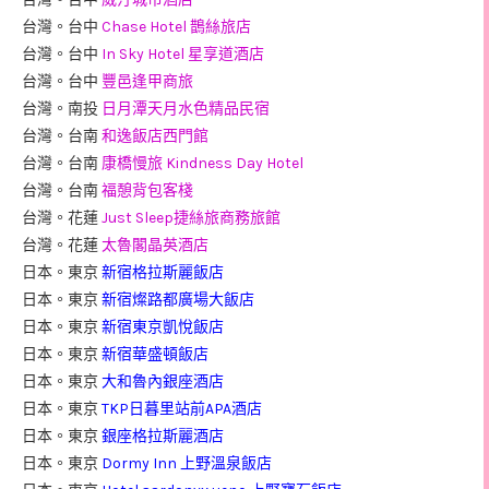
台灣。台中
Chase Hotel 鵲絲旅店
台灣。台中
In Sky Hotel 星享道酒店
台灣。台中
豐邑逢甲商旅
台灣。南投
日月潭天月水色精品民宿
台灣。台南
和逸飯店西門館
台灣。台南
康橋慢旅 Kindness Day Hotel
台灣。台南
福憩背包客棧
台灣。花蓮
Just Sleep捷絲旅商務旅館
台灣。花蓮
太魯閣晶英酒店
日本。東京
新宿格拉斯麗飯店
日本。東京
新宿燦路都廣場大飯店
日本。東京
新宿東京凱悅飯店
日本。東京
新宿華盛頓飯店
日本。東京
大和魯內銀座酒店
日本。東京
TKP日暮里站前APA酒店
日本。東京
銀座格拉斯麗酒店
日本。東京
Dormy Inn 上野溫泉飯店