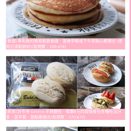
[食譜] 零失敗的簡易鬆餅食譜．當做早餐或下午茶點心都適合 (使
用日清鬆餅粉)(點閱數：599,476)
[美食] 好市多 Costco 半熟麵包．每顆6元的超值餐包多種吃法分
享，當早餐、甜點都適合(點閱數：570,672)