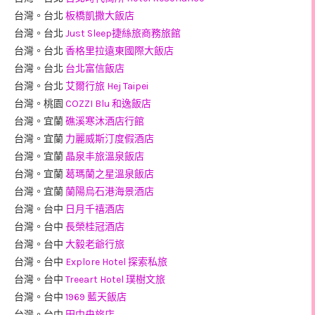
台灣。台北
板橋凱撒大飯店
台灣。台北
Just Sleep捷絲旅商務旅館
台灣。台北
香格里拉遠東國際大飯店
台灣。台北
台北富信飯店
台灣。台北
艾爾行旅 Hej Taipei
台灣。桃園
COZZI Blu 和逸飯店
台灣。宜蘭
礁溪寒沐酒店行館
台灣。宜蘭
力麗威斯汀度假酒店
台灣。宜蘭
晶泉丰旅溫泉飯店
台灣。宜蘭
葛瑪蘭之星溫泉飯店
台灣。宜蘭
蘭陽烏石港海景酒店
台灣。台中
日月千禧酒店
台灣。台中
長榮桂冠酒店
台灣。台中
大毅老爺行旅
台灣。台中
Explore Hotel 探索私旅
台灣。台中
Treeart Hotel 璞樹文旅
台灣。台中
1969 藍天飯店
台灣。台中
田中央旅店