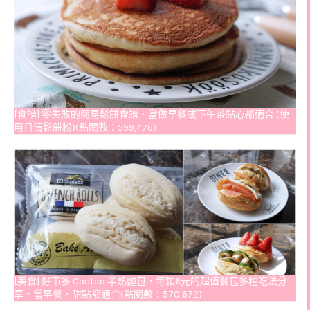
[食譜] 零失敗的簡易鬆餅食譜．當做早餐或下午茶點心都適合 (使
用日清鬆餅粉)(點閱數：599,476)
[美食] 好市多 Costco 半熟麵包．每顆6元的超值餐包多種吃法分
享，當早餐、甜點都適合(點閱數：570,672)