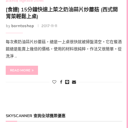
蔬食料理 Vegetable Dishes
[食譜] 15分鐘快速上菜之奶油蒜片炒蘑菇 (西式開
胃菜輕鬆上桌)
by
borntoshop
2017-11-11
每次煮奶油蒜片炒蘑菇，總是一上桌很快就被掃盤清空。它在餐酒
館總是能賣上幾倍的價格，使用的材料很純粹，作法又很簡單。從
洗淨 …
READ MORE
SKYSCANNER 查詢全球機票優惠