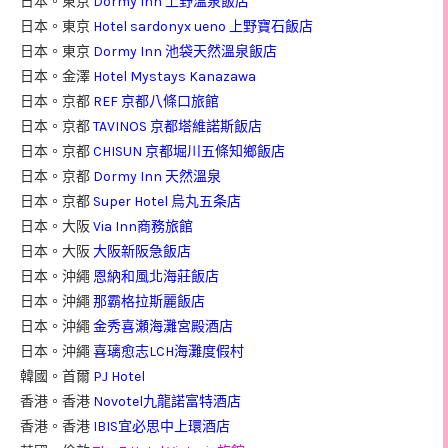
日本。東京
Dormy Inn 上野溫泉飯店
日本。東京
Hotel sardonyx ueno 上野寶石飯店
日本。東京
Dormy Inn 池袋天然溫泉飯店
日本。金澤
Hotel Mystays Kanazawa
日本。京都
REF 京都八條口旅館
日本。京都
TAVINOS 京都塔維諾斯飯店
日本。京都
CHISUN 京都堀川五條知鄉飯店
日本。京都
Dormy Inn 天然溫泉
日本。京都
Super Hotel 烏丸五条店
日本。大阪
Via Inn商務旅館
日本。大阪
大阪新阪急飯店
日本。沖繩
恩納和風北海莊飯店
日本。沖繩
那霸格拉斯麗飯店
日本。沖繩
金秀喜瀬海灘宮殿酒店
日本。沖繩
喜璃愈志LCH海灘度假村
韓國。首爾
PJ Hotel
香港。香港
Novotel九龍諾富特酒店
香港。香港
IBIS宜必思中上環酒店