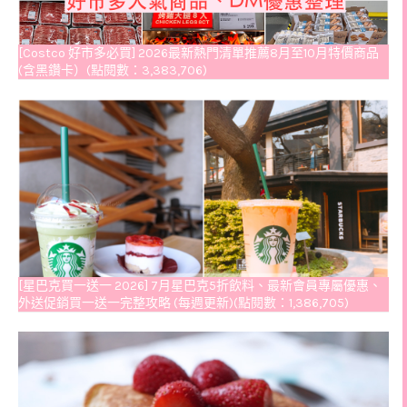
[Costco 好市多必買] 2026最新熱門清單推薦8月至10月特價商品
(含黑鑽卡）(點閱數：3,383,706)
[星巴克買一送一 2026] 7月星巴克5折飲料、最新會員專屬優惠、
外送促銷買一送一完整攻略 (每週更新)(點閱數：1,386,705)