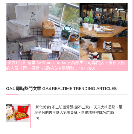
[美食] 台北 嵜本 SAKImoto bakery 高級生吐司專門店．來自大阪
的人氣吐司、果醬 (市政府站)(點閱數：497,720)
GA4 即時熱門文章 GA4 REALTIME TRENDING ARTICLES
[彰化美食] 不二坊蛋黃酥(原不二家)．天天大排長龍、風
靡全台的古早味人氣蛋黃酥，傳統糕餅排隊名店(線上：
10)