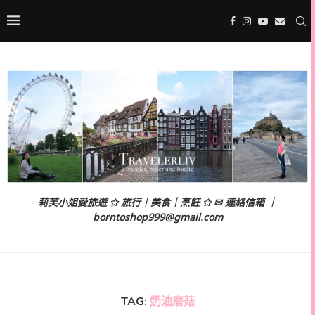
莉芙小姐愛旅遊 ✩ 旅行｜美食｜烹飪 ✩ ✉ 連絡信箱 ｜
borntoshop999@gmail.com
TAG:
奶油磨菇