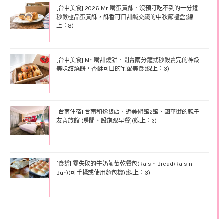
[台中美食] 2026 Mr. 啃蛋黃酥．沒預訂吃不到的一分鐘
秒殺極品蛋黃酥，酥香可口甜鹹交織的中秋節禮盒(線
上：8)
[台中美食] Mr. 啃甜燒餅．開賣兩分鐘就秒殺賣完的神級
美味甜燒餅，香酥可口的宅配美食(線上：3)
[台南住宿] 台南和逸飯店．近美術館2館、國華街的親子
友善旅館 (房間、設施跟早餐)(線上：3)
[食譜] 零失敗的牛奶葡萄乾餐包(Raisin Bread/Raisin
Bun)(可手揉或使用麵包機)(線上：3)