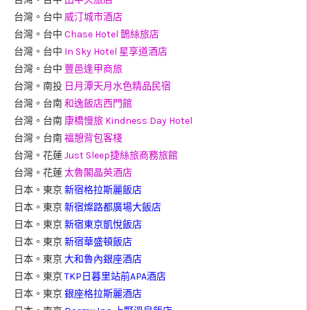
台灣。台中
威汀城市酒店
台灣。台中
Chase Hotel 鵲絲旅店
台灣。台中
In Sky Hotel 星享道酒店
台灣。台中
豐邑逢甲商旅
台灣。南投
日月潭天月水色精品民宿
台灣。台南
和逸飯店西門館
台灣。台南
康橋慢旅 Kindness Day Hotel
台灣。台南
福憩背包客棧
台灣。花蓮
Just Sleep捷絲旅商務旅館
台灣。花蓮
太魯閣晶英酒店
日本。東京
新宿格拉斯麗飯店
日本。東京
新宿燦路都廣場大飯店
日本。東京
新宿東京凱悅飯店
日本。東京
新宿華盛頓飯店
日本。東京
大和魯內銀座酒店
日本。東京
TKP日暮里站前APA酒店
日本。東京
銀座格拉斯麗酒店