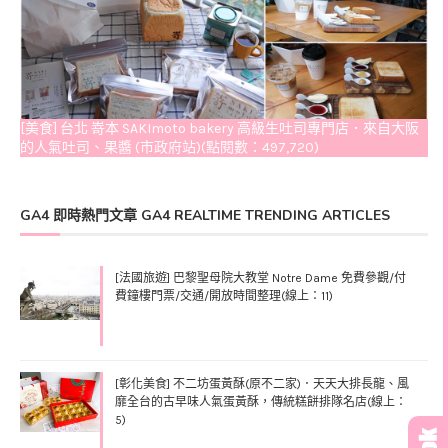
[美食] 台北 嵜本 SAKImoto bakery 高級生吐司專門店．來自大阪
的人氣吐司、果醬 (市政府站)(點閱數：497,720)
GA4 即時熱門文章 GA4 REALTIME TRENDING ARTICLES
[法國旅遊] 巴黎聖母院大教堂 Notre Dame 免費參觀/付
費鐘樓門票/交通/開放時間整理(線上：11)
[彰化美食] 不二坊蛋黃酥(原不二家)．天天大排長龍、風
靡全台的古早味人氣蛋黃酥，傳統糕餅排隊名店(線上：
5)