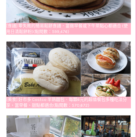
[食譜] 零失敗的簡易鬆餅食譜．當做早餐或下午茶點心都適合 (使
用日清鬆餅粉)(點閱數：599,476)
[美食] 好市多 Costco 半熟麵包．每顆6元的超值餐包多種吃法分
享，當早餐、甜點都適合(點閱數：570,672)