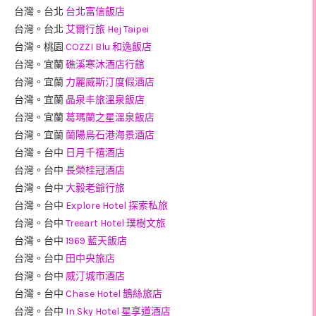
台灣。台北
台北富信飯店
台灣。台北
艾爾行旅 Hej Taipei
台灣。桃園
COZZI Blu 和逸飯店
台灣。宜蘭
礁溪寒沐酒店行館
台灣。宜蘭
力麗威斯汀度假酒店
台灣。宜蘭
晶泉丰旅溫泉飯店
台灣。宜蘭
葛瑪蘭之星溫泉飯店
台灣。宜蘭
蘭陽烏石港海景酒店
台灣。台中
日月千禧酒店
台灣。台中
長榮桂冠酒店
台灣。台中
大毅老爺行旅
台灣。台中
Explore Hotel 探索私旅
台灣。台中
Treeart Hotel 璞樹文旅
台灣。台中
1969 藍天飯店
台灣。台中
田中央旅店
台灣。台中
威汀城市酒店
台灣。台中
Chase Hotel 鵲絲旅店
台灣。台中
In Sky Hotel 星享道酒店