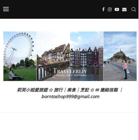
莉芙小姐愛旅遊 ✩ 旅行｜美食｜烹飪 ✩ ✉ 連絡信箱 ｜
borntoshop999@gmail.com