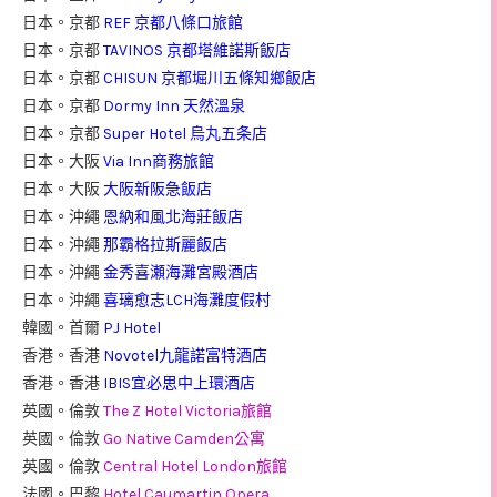
日本。京都
REF 京都八條口旅館
日本。京都
TAVINOS 京都塔維諾斯飯店
日本。京都
CHISUN 京都堀川五條知鄉飯店
日本。京都
Dormy Inn 天然溫泉
日本。京都
Super Hotel 烏丸五条店
日本。大阪
Via Inn商務旅館
日本。大阪
大阪新阪急飯店
日本。沖繩
恩納和風北海莊飯店
日本。沖繩
那霸格拉斯麗飯店
日本。沖繩
金秀喜瀬海灘宮殿酒店
日本。沖繩
喜璃愈志LCH海灘度假村
韓國。首爾
PJ Hotel
香港。香港
Novotel九龍諾富特酒店
香港。香港
IBIS宜必思中上環酒店
英國。倫敦
The Z Hotel Victoria旅館
英國。倫敦
Go Native Camden公寓
英國。倫敦
Central Hotel London旅館
法國。巴黎
Hotel Caumartin Opera