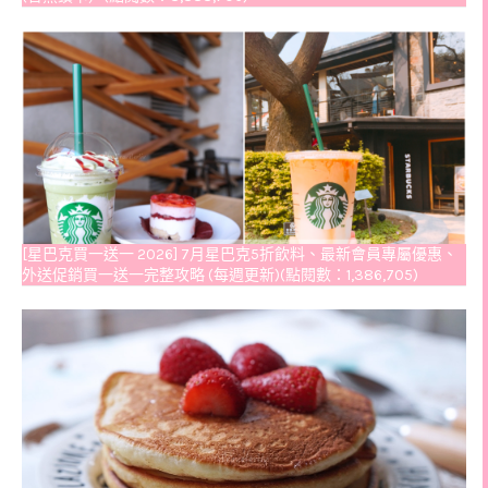
[星巴克買一送一 2026] 7月星巴克5折飲料、最新會員專屬優惠、
外送促銷買一送一完整攻略 (每週更新)(點閱數：1,386,705)