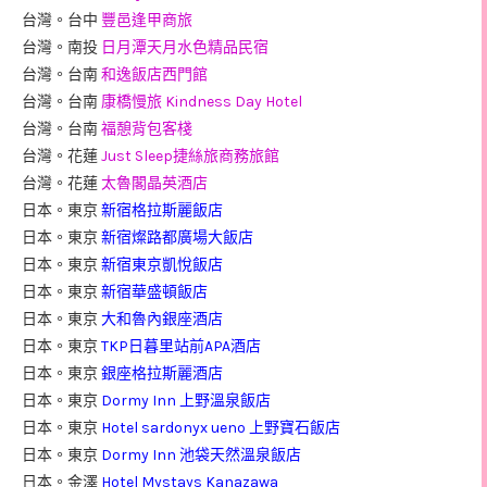
台灣。台中
豐邑逢甲商旅
台灣。南投
日月潭天月水色精品民宿
台灣。台南
和逸飯店西門館
台灣。台南
康橋慢旅 Kindness Day Hotel
台灣。台南
福憩背包客棧
台灣。花蓮
Just Sleep捷絲旅商務旅館
台灣。花蓮
太魯閣晶英酒店
日本。東京
新宿格拉斯麗飯店
日本。東京
新宿燦路都廣場大飯店
日本。東京
新宿東京凱悅飯店
日本。東京
新宿華盛頓飯店
日本。東京
大和魯內銀座酒店
日本。東京
TKP日暮里站前APA酒店
日本。東京
銀座格拉斯麗酒店
日本。東京
Dormy Inn 上野溫泉飯店
日本。東京
Hotel sardonyx ueno 上野寶石飯店
日本。東京
Dormy Inn 池袋天然溫泉飯店
日本。金澤
Hotel Mystays Kanazawa