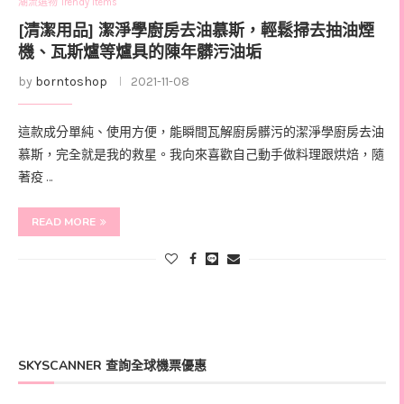
潮流選物 Trendy Items
[清潔用品] 潔淨學廚房去油慕斯，輕鬆掃去抽油煙
機、瓦斯爐等爐具的陳年髒污油垢
by
borntoshop
2021-11-08
這款成分單純、使用方便，能瞬間瓦解廚房髒污的潔淨學廚房去油
慕斯，完全就是我的救星。我向來喜歡自己動手做料理跟烘焙，隨
著疫 …
READ MORE
SKYSCANNER 查詢全球機票優惠