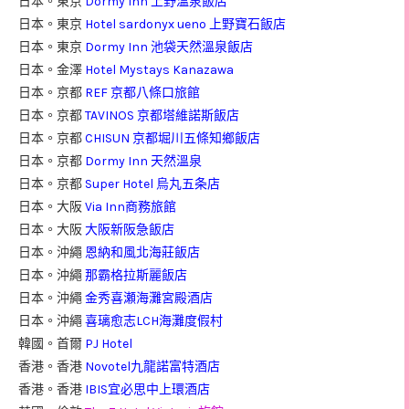
日本。東京
Dormy Inn 上野溫泉飯店
日本。東京
Hotel sardonyx ueno 上野寶石飯店
日本。東京
Dormy Inn 池袋天然溫泉飯店
日本。金澤
Hotel Mystays Kanazawa
日本。京都
REF 京都八條口旅館
日本。京都
TAVINOS 京都塔維諾斯飯店
日本。京都
CHISUN 京都堀川五條知鄉飯店
日本。京都
Dormy Inn 天然溫泉
日本。京都
Super Hotel 烏丸五条店
日本。大阪
Via Inn商務旅館
日本。大阪
大阪新阪急飯店
日本。沖繩
恩納和風北海莊飯店
日本。沖繩
那霸格拉斯麗飯店
日本。沖繩
金秀喜瀬海灘宮殿酒店
日本。沖繩
喜璃愈志LCH海灘度假村
韓國。首爾
PJ Hotel
香港。香港
Novotel九龍諾富特酒店
香港。香港
IBIS宜必思中上環酒店