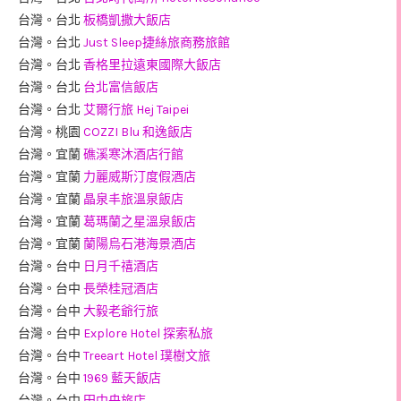
台灣。台北
板橋凱撒大飯店
台灣。台北
Just Sleep捷絲旅商務旅館
台灣。台北
香格里拉遠東國際大飯店
台灣。台北
台北富信飯店
台灣。台北
艾爾行旅 Hej Taipei
台灣。桃園
COZZI Blu 和逸飯店
台灣。宜蘭
礁溪寒沐酒店行館
台灣。宜蘭
力麗威斯汀度假酒店
台灣。宜蘭
晶泉丰旅溫泉飯店
台灣。宜蘭
葛瑪蘭之星溫泉飯店
台灣。宜蘭
蘭陽烏石港海景酒店
台灣。台中
日月千禧酒店
台灣。台中
長榮桂冠酒店
台灣。台中
大毅老爺行旅
台灣。台中
Explore Hotel 探索私旅
台灣。台中
Treeart Hotel 璞樹文旅
台灣。台中
1969 藍天飯店
台灣。台中
田中央旅店