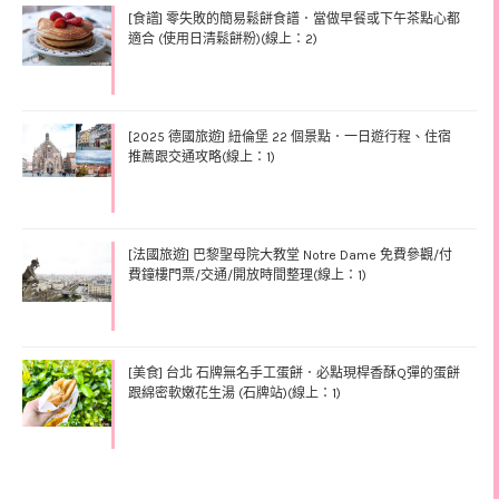
[食譜] 零失敗的簡易鬆餅食譜．當做早餐或下午茶點心都
適合 (使用日清鬆餅粉)(線上：2)
[2025 德國旅遊] 紐倫堡 22 個景點．一日遊行程、住宿
推薦跟交通攻略(線上：1)
[法國旅遊] 巴黎聖母院大教堂 Notre Dame 免費參觀/付
費鐘樓門票/交通/開放時間整理(線上：1)
[美食] 台北 石牌無名手工蛋餅．必點現桿香酥Q彈的蛋餅
跟綿密軟嫩花生湯 (石牌站)(線上：1)