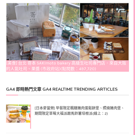
[美食] 台北 嵜本 SAKImoto bakery 高級生吐司專門店．來自大阪
的人氣吐司、果醬 (市政府站)(點閱數：497,720)
GA4 即時熱門文章 GA4 REALTIME TRENDING ARTICLES
[日本麥當勞] 早餐限定楓糖豬肉蛋鬆餅堡、照燒豬肉堡、
期間限定草莓大福派跟馬鈴薯培根派(線上：2)