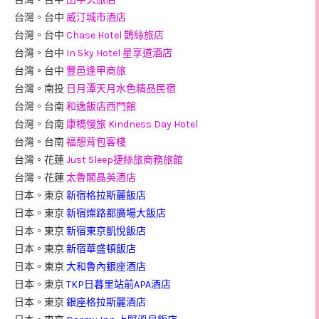
台灣。台中
威汀城市酒店
台灣。台中
Chase Hotel 鵲絲旅店
台灣。台中
In Sky Hotel 星享道酒店
台灣。台中
豐邑逢甲商旅
台灣。南投
日月潭天月水色精品民宿
台灣。台南
和逸飯店西門館
台灣。台南
康橋慢旅 Kindness Day Hotel
台灣。台南
福憩背包客棧
台灣。花蓮
Just Sleep捷絲旅商務旅館
台灣。花蓮
太魯閣晶英酒店
日本。東京
新宿格拉斯麗飯店
日本。東京
新宿燦路都廣場大飯店
日本。東京
新宿東京凱悅飯店
日本。東京
新宿華盛頓飯店
日本。東京
大和魯內銀座酒店
日本。東京
TKP日暮里站前APA酒店
日本。東京
銀座格拉斯麗酒店