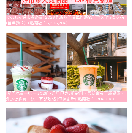
[Costco 好市多必買] 2026最新熱門清單推薦8月至10月特價商品
(含黑鑽卡）(點閱數：3,383,706)
[星巴克買一送一 2026] 7月星巴克5折飲料、最新會員專屬優惠、
外送促銷買一送一完整攻略 (每週更新)(點閱數：1,386,705)