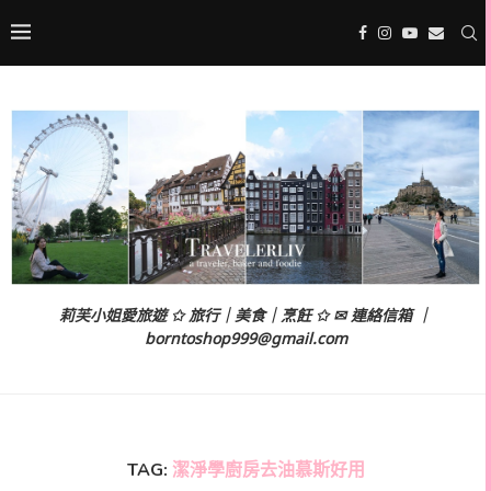
莉芙小姐愛旅遊 ✩ 旅行｜美食｜烹飪 ✩ ✉ 連絡信箱 ｜
borntoshop999@gmail.com
TAG:
潔淨學廚房去油慕斯好用