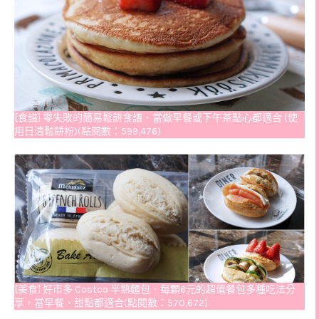
[食譜] 零失敗的簡易鬆餅食譜．當做早餐或下午茶點心都適合 (使
用日清鬆餅粉)(點閱數：599,476)
[美食] 好市多 Costco 半熟麵包．每顆6元的超值餐包多種吃法分
享，當早餐、甜點都適合(點閱數：570,672)