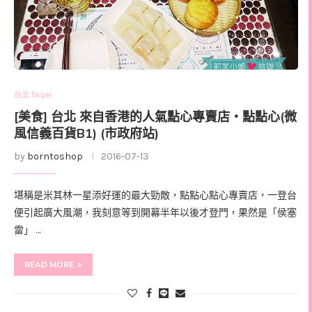
台北 Taipei
[美食] 台北 來自香港的人氣點心專賣店‧點點心(微
風信義百貨B1) (市政府站)
by
borntoshop
2016-07-13
堪稱是米其林一星添好運的最大勁敵，點點心點心專賣店，一登台
便引起廣大風潮，我刻意等到開幕半年以後才登門，果然是「侯塞
雷」 …
READ MORE