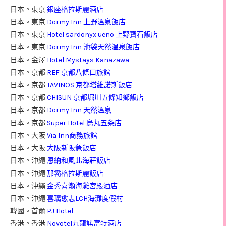
日本。東京
銀座格拉斯麗酒店
日本。東京
Dormy Inn 上野溫泉飯店
日本。東京
Hotel sardonyx ueno 上野寶石飯店
日本。東京
Dormy Inn 池袋天然溫泉飯店
日本。金澤
Hotel Mystays Kanazawa
日本。京都
REF 京都八條口旅館
日本。京都
TAVINOS 京都塔維諾斯飯店
日本。京都
CHISUN 京都堀川五條知鄉飯店
日本。京都
Dormy Inn 天然溫泉
日本。京都
Super Hotel 烏丸五条店
日本。大阪
Via Inn商務旅館
日本。大阪
大阪新阪急飯店
日本。沖繩
恩納和風北海莊飯店
日本。沖繩
那霸格拉斯麗飯店
日本。沖繩
金秀喜瀬海灘宮殿酒店
日本。沖繩
喜璃愈志LCH海灘度假村
韓國。首爾
PJ Hotel
香港。香港
Novotel九龍諾富特酒店