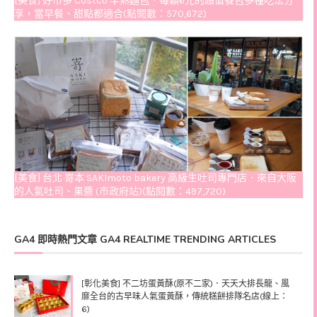
[美食] 好市多 Costco 半熟麵包．每顆6元的超值餐包多種吃法分
享，當早餐、甜點都適合(點閱數：570,672)
[美食] 台北 嵜本 SAKImoto bakery 高級生吐司專門店．來自大阪
的人氣吐司、果醬 (市政府站)(點閱數：497,720)
GA4 即時熱門文章 GA4 REALTIME TRENDING ARTICLES
[彰化美食] 不二坊蛋黃酥(原不二家)．天天大排長龍、風
靡全台的古早味人氣蛋黃酥，傳統糕餅排隊名店(線上：
6)