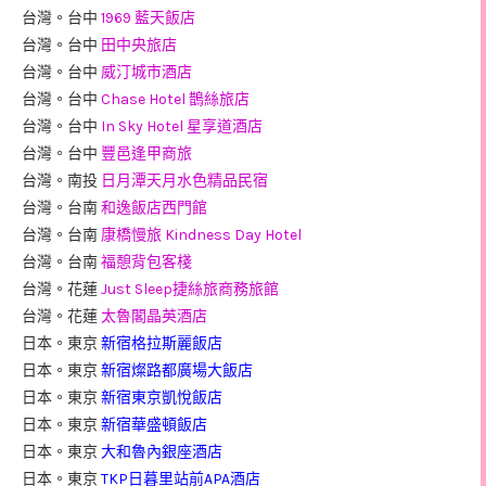
台灣。台中
1969 藍天飯店
台灣。台中
田中央旅店
台灣。台中
威汀城市酒店
台灣。台中
Chase Hotel 鵲絲旅店
台灣。台中
In Sky Hotel 星享道酒店
台灣。台中
豐邑逢甲商旅
台灣。南投
日月潭天月水色精品民宿
台灣。台南
和逸飯店西門館
台灣。台南
康橋慢旅 Kindness Day Hotel
台灣。台南
福憩背包客棧
台灣。花蓮
Just Sleep捷絲旅商務旅館
台灣。花蓮
太魯閣晶英酒店
日本。東京
新宿格拉斯麗飯店
日本。東京
新宿燦路都廣場大飯店
日本。東京
新宿東京凱悅飯店
日本。東京
新宿華盛頓飯店
日本。東京
大和魯內銀座酒店
日本。東京
TKP日暮里站前APA酒店