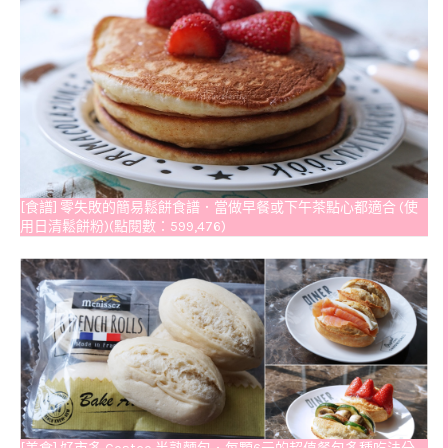
[食譜] 零失敗的簡易鬆餅食譜．當做早餐或下午茶點心都適合 (使
用日清鬆餅粉)(點閱數：599,476)