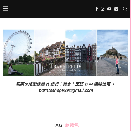
莉芙小姐愛旅遊 ✩ 旅行｜美食｜烹飪 ✩ ✉ 連絡信箱 ｜
borntoshop999@gmail.com
TAG:
菠蘿包