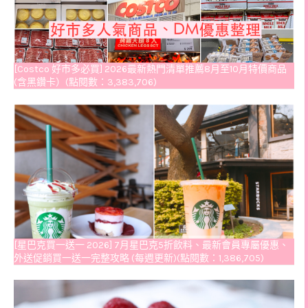
[Costco 好市多必買] 2026最新熱門清單推薦8月至10月特價商品
(含黑鑽卡）(點閱數：3,383,706)
[星巴克買一送一 2026] 7月星巴克5折飲料、最新會員專屬優惠、
外送促銷買一送一完整攻略 (每週更新)(點閱數：1,386,705)