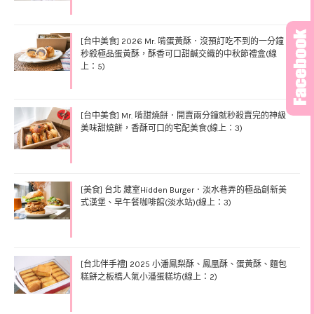
[台中美食] 2026 Mr. 啃蛋黃酥．沒預訂吃不到的一分鐘
秒殺極品蛋黃酥，酥香可口甜鹹交織的中秋節禮盒(線
上：5)
[台中美食] Mr. 啃甜燒餅．開賣兩分鐘就秒殺賣完的神級
美味甜燒餅，香酥可口的宅配美食(線上：3)
[美食] 台北 藏室Hidden Burger．淡水巷弄的極品創新美
式漢堡、早午餐咖啡館(淡水站)(線上：3)
[台北伴手禮] 2025 小潘鳳梨酥、鳳凰酥、蛋黃酥、麵包
糕餅之板橋人氣小潘蛋糕坊(線上：2)