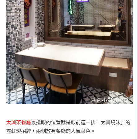
太興茶餐廳
最搶眼的位置就是眼前這一排「太興燒味」的
霓虹燈招牌，兩側放有餐廳的人氣菜色。