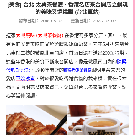
[美食] 台北 太興茶餐廳．香港名店來台開店之銷魂
的美味叉燒燒臘 (台北車站)
發布日期：
2019-05-09
更新日期：
2023-05-07
這家
太興燒味
太興茶餐廳
在香港有多家分店，其中，最
(
)
有名的就是美味的叉燒燒臘跟冰鎮奶茶。它在
月初來到台
5
北車站二樓的微風北車開店，首兩日還有送出
顆蛋塔。
200
這些年香港的美食不斷來台開店，像是微風南山內的
陳興
發
興記菜館
、1940年開店的
跟明星余文樂的
檀島香港茶餐廳
愛店
華嫂冰室
，對於很愛吃香港食物的我來說，實在很幸
福。文內附完整店家資訊、菜單跟台北多家香港飲茶、點
心等延伸閱讀。