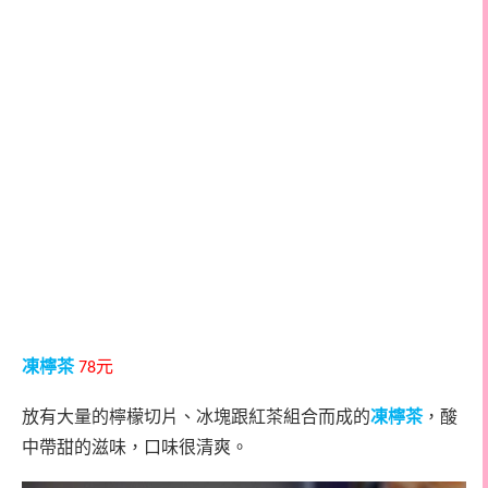
凍檸茶
元
78
放有大量的檸檬切片、冰塊跟紅茶組合而成的
凍檸茶
，酸
中帶甜的滋味，口味很清爽。