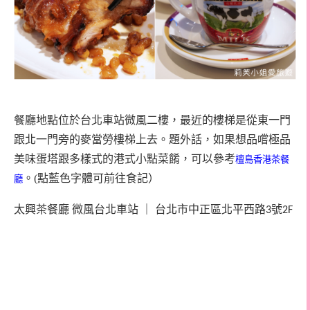
餐廳地點位於台北車站微風二樓，最近的樓梯是從東一門
跟北一門旁的麥當勞樓梯上去。
題外話，如果想品嚐極品
美味蛋塔跟多樣式的港式小點菜餚，可以參考
檀島香港茶餐
。(點藍色字體可前往食記）
廳
太興茶餐廳
微風台北車站
｜
台北市中正區北平西路
號
3
2F