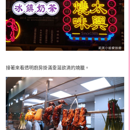
接著來看透明廚房掛滿垂涎欲滴的燒臘。