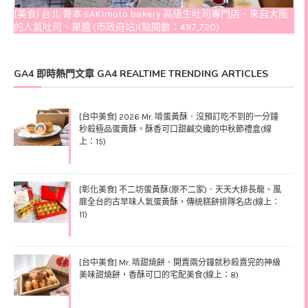
[美食] 台北 嵜本 SAKImoto bakery 高級生吐司專門店．來自大阪
的人氣吐司、果醬 (市政府站)(點閱數：497,720)
GA4 即時熱門文章 GA4 REALTIME TRENDING ARTICLES
[台中美食] 2026 Mr. 啃蛋黃酥．沒預訂吃不到的一分鐘
秒殺極品蛋黃酥，酥香可口甜鹹交織的中秋節禮盒(線
上：15)
[彰化美食] 不二坊蛋黃酥(原不二家)．天天大排長龍、風
靡全台的古早味人氣蛋黃酥，傳統糕餅排隊名店(線上：
11)
[台中美食] Mr. 啃甜燒餅．開賣兩分鐘就秒殺賣完的神級
美味甜燒餅，香酥可口的宅配美食(線上：8)