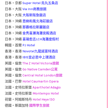
日本。京都
Super Hotel 烏丸五条店
日本。大阪
Via Inn商務旅館
日本。大阪
大阪新阪急飯店
日本。沖繩
恩納和風北海莊飯店
日本。沖繩
那霸格拉斯麗飯店
日本。沖繩
金秀喜瀬海灘宮殿酒店
日本。沖繩
喜璃愈志LCH海灘度假村
韓國。首爾
PJ Hotel
香港。香港
Novotel九龍諾富特酒店
香港。香港
IBIS宜必思中上環酒店
英國。倫敦
The Z Hotel Victoria旅館
英國。倫敦
Go Native Camden公寓
英國。倫敦
Central Hotel London旅館
法國。巴黎
Hotel Caumartin Opera
法國。史特拉斯堡
Aparthotel Adagio
法國。史特拉斯堡
Montempo Hotel
荷蘭。阿姆斯特丹
Hotel Heye 130
德國。斯圖加特
國際學生旅館