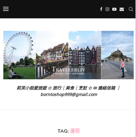
莉芙小姐愛旅遊 ✩ 旅行｜美食｜烹飪 ✩ ✉ 連絡信箱 ｜
borntoshop999@gmail.com
TAG:
蘆筍