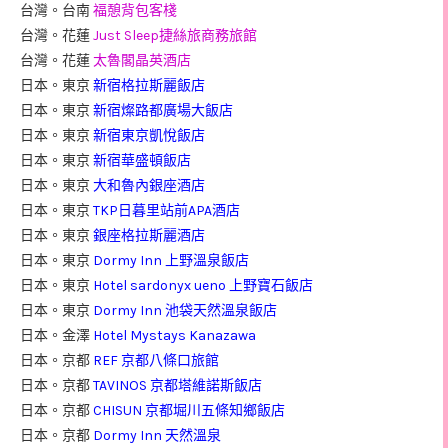
台灣。台南
福憩背包客棧
台灣。花蓮
Just Sleep捷絲旅商務旅館
台灣。花蓮
太魯閣晶英酒店
日本。東京
新宿格拉斯麗飯店
日本。東京
新宿燦路都廣場大飯店
日本。東京
新宿東京凱悅飯店
日本。東京
新宿華盛頓飯店
日本。東京
大和魯內銀座酒店
日本。東京
TKP日暮里站前APA酒店
日本。東京
銀座格拉斯麗酒店
日本。東京
Dormy Inn 上野溫泉飯店
日本。東京
Hotel sardonyx ueno 上野寶石飯店
日本。東京
Dormy Inn 池袋天然溫泉飯店
日本。金澤
Hotel Mystays Kanazawa
日本。京都
REF 京都八條口旅館
日本。京都
TAVINOS 京都塔維諾斯飯店
日本。京都
CHISUN 京都堀川五條知鄉飯店
日本。京都
Dormy Inn 天然溫泉