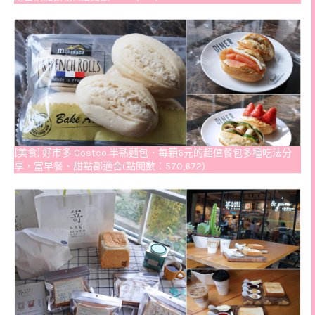
[美食] 好市多 Costco 半熟麵包．每顆6元的超值餐包多種吃法分
享，當早餐、甜點都適合(點閱數：570,672)