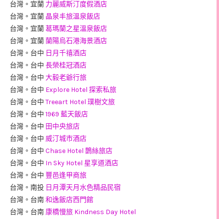
台灣。宜蘭
力麗威斯汀度假酒店
台灣。宜蘭
晶泉丰旅溫泉飯店
台灣。宜蘭
葛瑪蘭之星溫泉飯店
台灣。宜蘭
蘭陽烏石港海景酒店
台灣。台中
日月千禧酒店
台灣。台中
長榮桂冠酒店
台灣。台中
大毅老爺行旅
台灣。台中
Explore Hotel 探索私旅
台灣。台中
Treeart Hotel 璞樹文旅
台灣。台中
1969 藍天飯店
台灣。台中
田中央旅店
台灣。台中
威汀城市酒店
台灣。台中
Chase Hotel 鵲絲旅店
台灣。台中
In Sky Hotel 星享道酒店
台灣。台中
豐邑逢甲商旅
台灣。南投
日月潭天月水色精品民宿
台灣。台南
和逸飯店西門館
台灣。台南
康橋慢旅 Kindness Day Hotel