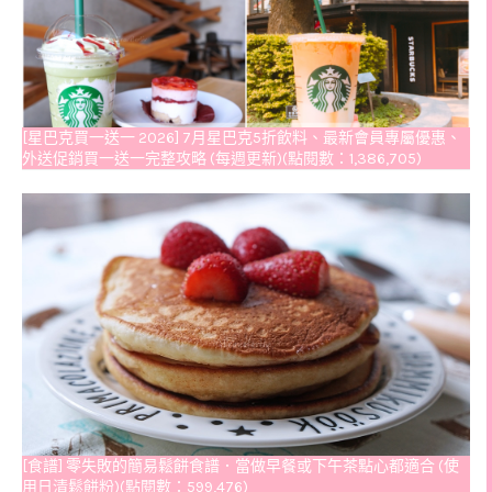
[星巴克買一送一 2026] 7月星巴克5折飲料、最新會員專屬優惠、
外送促銷買一送一完整攻略 (每週更新)(點閱數：1,386,705)
[食譜] 零失敗的簡易鬆餅食譜．當做早餐或下午茶點心都適合 (使
用日清鬆餅粉)(點閱數：599,476)