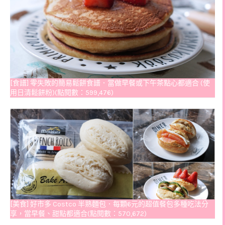
[食譜] 零失敗的簡易鬆餅食譜．當做早餐或下午茶點心都適合 (使
用日清鬆餅粉)(點閱數：599,476)
[美食] 好市多 Costco 半熟麵包．每顆6元的超值餐包多種吃法分
享，當早餐、甜點都適合(點閱數：570,672)