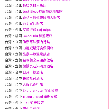
台灣。台北
板橋凱撒大飯店
台灣。台北
Just Sleep捷絲旅商務旅館
台灣。台北
香格里拉遠東國際大飯店
台灣。台北
台北富信飯店
台灣。台北
艾爾行旅 Hej Taipei
台灣。桃園
COZZI Blu 和逸飯店
台灣。宜蘭
礁溪寒沐酒店行館
台灣。宜蘭
力麗威斯汀度假酒店
台灣。宜蘭
晶泉丰旅溫泉飯店
台灣。宜蘭
葛瑪蘭之星溫泉飯店
台灣。宜蘭
蘭陽烏石港海景酒店
台灣。台中
日月千禧酒店
台灣。台中
長榮桂冠酒店
台灣。台中
大毅老爺行旅
台灣。台中
Explore Hotel 探索私旅
台灣。台中
Treeart Hotel 璞樹文旅
台灣。台中
1969 藍天飯店
台灣。台中
田中央旅店