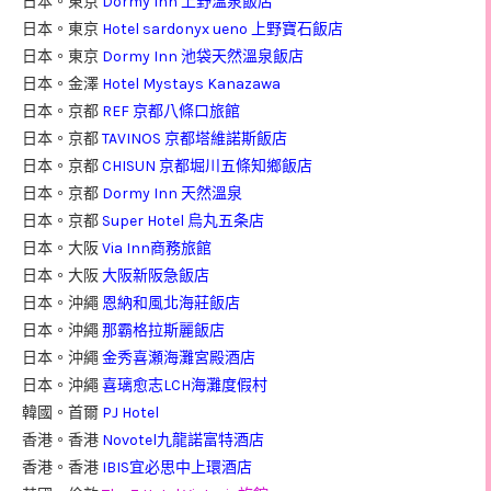
日本。東京
Dormy Inn 上野溫泉飯店
日本。東京
Hotel sardonyx ueno 上野寶石飯店
日本。東京
Dormy Inn 池袋天然溫泉飯店
日本。金澤
Hotel Mystays Kanazawa
日本。京都
REF 京都八條口旅館
日本。京都
TAVINOS 京都塔維諾斯飯店
日本。京都
CHISUN 京都堀川五條知鄉飯店
日本。京都
Dormy Inn 天然溫泉
日本。京都
Super Hotel 烏丸五条店
日本。大阪
Via Inn商務旅館
日本。大阪
大阪新阪急飯店
日本。沖繩
恩納和風北海莊飯店
日本。沖繩
那霸格拉斯麗飯店
日本。沖繩
金秀喜瀬海灘宮殿酒店
日本。沖繩
喜璃愈志LCH海灘度假村
韓國。首爾
PJ Hotel
香港。香港
Novotel九龍諾富特酒店
香港。香港
IBIS宜必思中上環酒店