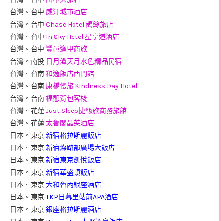
台灣。台中
威汀城市酒店
台灣。台中
Chase Hotel 鵲絲旅店
台灣。台中
In Sky Hotel 星享道酒店
台灣。台中
豐邑逢甲商旅
台灣。南投
日月潭天月水色精品民宿
台灣。台南
和逸飯店西門館
台灣。台南
康橋慢旅 Kindness Day Hotel
台灣。台南
福憩背包客棧
台灣。花蓮
Just Sleep捷絲旅商務旅館
台灣。花蓮
太魯閣晶英酒店
日本。東京
新宿格拉斯麗飯店
日本。東京
新宿燦路都廣場大飯店
日本。東京
新宿東京凱悅飯店
日本。東京
新宿華盛頓飯店
日本。東京
大和魯內銀座酒店
日本。東京
TKP日暮里站前APA酒店
日本。東京
銀座格拉斯麗酒店