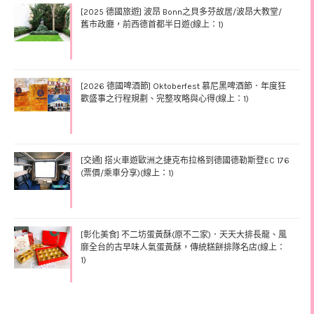
[2025 德國旅遊] 波昂 Bonn之貝多芬故居/波昂大教堂/
舊市政廳，前西德首都半日遊(線上：1)
[2026 德國啤酒節] Oktoberfest 慕尼黑啤酒節．年度狂
歡盛事之行程規劃、完整攻略與心得(線上：1)
[交通] 搭火車遊歐洲之捷克布拉格到德國德勒斯登EC 176
(票價/乘車分享)(線上：1)
[彰化美食] 不二坊蛋黃酥(原不二家)．天天大排長龍、風
靡全台的古早味人氣蛋黃酥，傳統糕餅排隊名店(線上：
1)