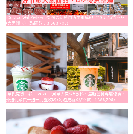
[Costco 好市多必買] 2026最新熱門清單推薦8月至10月特價商品
(含黑鑽卡）(點閱數：3,383,706)
[星巴克買一送一 2026] 7月星巴克5折飲料、最新會員專屬優惠、
外送促銷買一送一完整攻略 (每週更新)(點閱數：1,386,705)