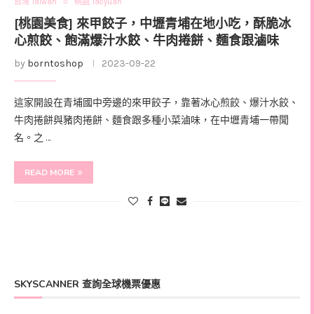
台灣 Taiwan
桃園 Taoyuan
[桃園美食] 來甲餃子，中壢青埔在地小吃，酥脆冰
心煎餃、飽滿爆汁水餃、牛肉捲餅、麵食跟滷味
by
borntoshop
2023-09-22
這家開設在青埔國中旁邊的來甲餃子，靠著冰心煎餃、爆汁水餃、
牛肉捲餅與豬肉捲餅、麵食跟多種小菜滷味，在中壢青埔一帶聞
名。之 …
READ MORE
SKYSCANNER 查詢全球機票優惠