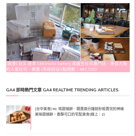
[美食] 台北 嵜本 SAKImoto bakery 高級生吐司專門店．來自大阪
的人氣吐司、果醬 (市政府站)(點閱數：497,720)
GA4 即時熱門文章 GA4 REALTIME TRENDING ARTICLES
[台中美食] Mr. 啃甜燒餅．開賣兩分鐘就秒殺賣完的神級
美味甜燒餅，香酥可口的宅配美食(線上：2)