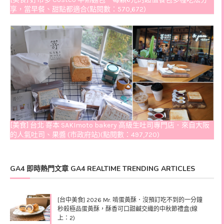
享，當早餐、甜點都適合(點閱數：570,672)
[美食] 台北 嵜本 SAKImoto bakery 高級生吐司專門店．來自大阪
的人氣吐司、果醬 (市政府站)(點閱數：497,720)
GA4 即時熱門文章 GA4 REALTIME TRENDING ARTICLES
[台中美食] 2026 Mr. 啃蛋黃酥．沒預訂吃不到的一分鐘
秒殺極品蛋黃酥，酥香可口甜鹹交織的中秋節禮盒(線
上：2)