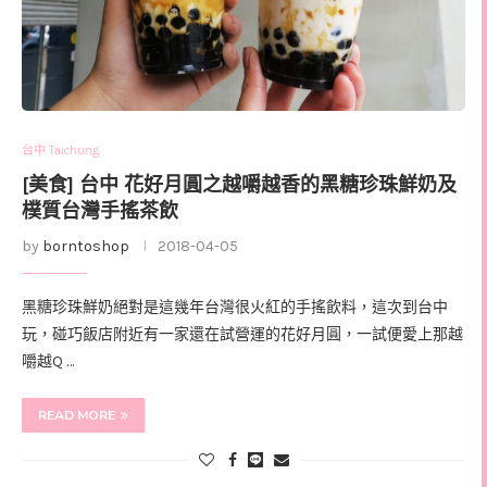
台中 Taichung
[美食] 台中 花好月圓之越嚼越香的黑糖珍珠鮮奶及
樸質台灣手搖茶飲
by
borntoshop
2018-04-05
黑糖珍珠鮮奶絕對是這幾年台灣很火紅的手搖飲料，這次到台中
玩，碰巧飯店附近有一家還在試營運的花好月圓，一試便愛上那越
嚼越Q …
READ MORE