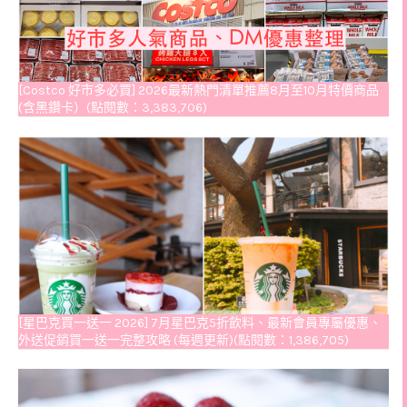
[Costco 好市多必買] 2026最新熱門清單推薦8月至10月特價商品
(含黑鑽卡）(點閱數：3,383,706)
[星巴克買一送一 2026] 7月星巴克5折飲料、最新會員專屬優惠、
外送促銷買一送一完整攻略 (每週更新)(點閱數：1,386,705)