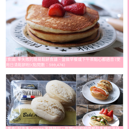
[食譜] 零失敗的簡易鬆餅食譜．當做早餐或下午茶點心都適合 (使
用日清鬆餅粉)(點閱數：599,476)
[美食] 好市多 Costco 半熟麵包．每顆6元的超值餐包多種吃法分