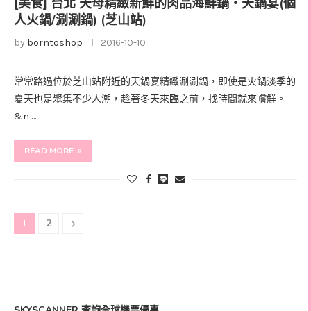
[美食] 台北 天母精緻新鮮的肉品海鮮鍋‧天鍋宴(個
人火鍋/涮涮鍋) (芝山站)
by
borntoshop
2016-10-10
常常路過位於芝山站附近的天鍋宴精緻涮涮鍋，即使是火鍋淡季的
夏天也是聚集不少人潮，趁著冬天來臨之前，找時間就來嚐鮮。
&n …
READ MORE
2
1
SKYSCANNER 查詢全球機票優惠