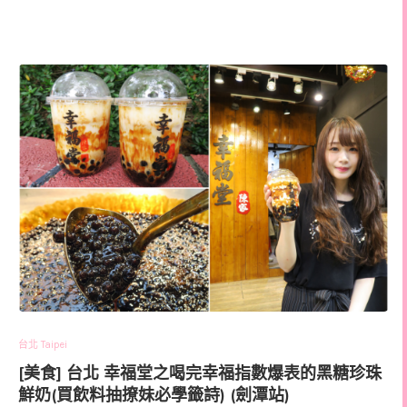
台北 Taipei
[美食] 台北 幸福堂之喝完幸福指數爆表的黑糖珍珠
鮮奶(買飲料抽撩妹必學籤詩) (劍潭站)