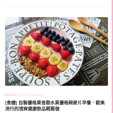
飲品冰品 Drinks & Smoothies
[食譜] 自製優格果昔跟水果優格碗麥片早餐．歐美
流行的清爽健康飲品輕鬆做