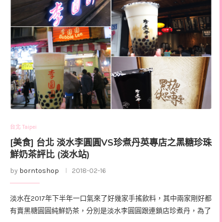
台北 Taipei
[美食] 台北 淡水李圓圓VS珍煮丹英專店之黑糖珍珠
鮮奶茶評比 (淡水站)
by
borntoshop
2018-02-16
淡水在2017年下半年一口氣來了好幾家手搖飲料，其中兩家剛好都
有賣黑糖圓圓純鮮奶茶，分別是淡水李圓圓跟連鎖店珍煮丹，為了