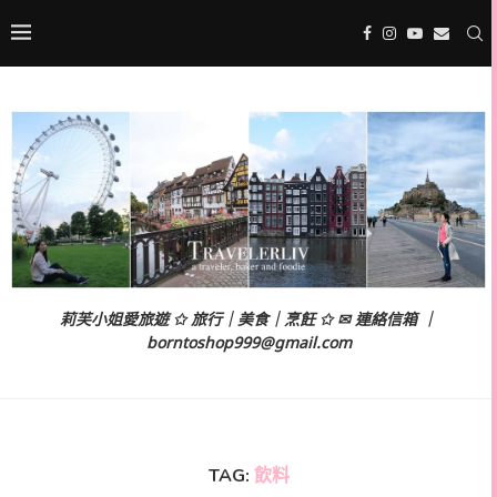
莉芙小姐愛旅遊 ✩ 旅行｜美食｜烹飪 ✩ ✉ 連絡信箱 ｜
borntoshop999@gmail.com
TAG:
飲料