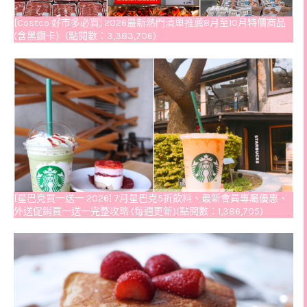
[Costco 好市多必買] 2026最新熱門清單推薦8月至10月特價商品
(含黑鑽卡）(點閱數：3,383,706)
[星巴克買一送一 2026] 7月星巴克5折飲料、最新會員專屬優惠、
外送促銷買一送一完整攻略 (每週更新)(點閱數：1,386,705)