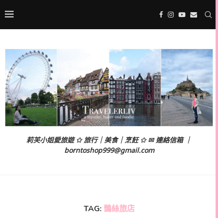
莉芙小姐愛旅遊 ✩ 旅行｜美食｜烹飪 ✩ ✉ 連絡信箱 ｜
borntoshop999@gmail.com
TAG:
鵲絲旅店