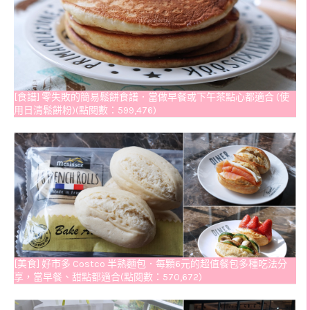
[食譜] 零失敗的簡易鬆餅食譜．當做早餐或下午茶點心都適合 (使
用日清鬆餅粉)(點閱數：599,476)
[美食] 好市多 Costco 半熟麵包．每顆6元的超值餐包多種吃法分
享，當早餐、甜點都適合(點閱數：570,672)