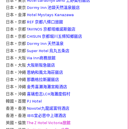
日本。東京
Hotel sardonyx ueno 上野寶石飯店
日本。東京
Dormy Inn 池袋天然溫泉飯店
日本。金澤
Hotel Mystays Kanazawa
日本。京都
REF 京都八條口旅館
日本。京都
TAVINOS 京都塔維諾斯飯店
日本。京都
CHISUN 京都堀川五條知鄉飯店
日本。京都
Dormy Inn 天然溫泉
日本。京都
Super Hotel 烏丸五条店
日本。大阪
Via Inn商務旅館
日本。大阪
大阪新阪急飯店
日本。沖繩
恩納和風北海莊飯店
日本。沖繩
那霸格拉斯麗飯店
日本。沖繩
金秀喜瀬海灘宮殿酒店
日本。沖繩
喜璃愈志LCH海灘度假村
韓國。首爾
PJ Hotel
香港。香港
Novotel九龍諾富特酒店
香港。香港
IBIS宜必思中上環酒店
英國。倫敦
The Z Hotel Victoria旅館