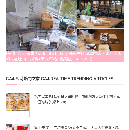
[美食] 台北 嵜本 SAKImoto bakery 高級生吐司專門店．來自大阪
的人氣吐司、果醬 (市政府站)(點閱數：497,720)
GA4 即時熱門文章 GA4 REALTIME TRENDING ARTICLES
[名古屋美食] 蝦仙貝之里餅乾，中部機場人氣伴手禮，高
CP值的點心(線上：3)
[彰化美食] 不二坊蛋黃酥(原不二家)．天天大排長龍、風