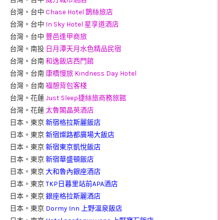
台灣。台中
Chase Hotel 鵲絲旅店
台灣。台中
In Sky Hotel 星享道酒店
台灣。台中
豐邑逢甲商旅
台灣。南投
日月潭天月水色精品民宿
台灣。台南
和逸飯店西門館
台灣。台南
康橋慢旅 Kindness Day Hotel
台灣。台南
福憩背包客棧
台灣。花蓮
Just Sleep捷絲旅商務旅館
台灣。花蓮
太魯閣晶英酒店
日本。東京
新宿格拉斯麗飯店
日本。東京
新宿燦路都廣場大飯店
日本。東京
新宿東京凱悅飯店
日本。東京
新宿華盛頓飯店
日本。東京
大和魯內銀座酒店
日本。東京
TKP日暮里站前APA酒店
日本。東京
銀座格拉斯麗酒店
日本。東京
Dormy Inn 上野溫泉飯店