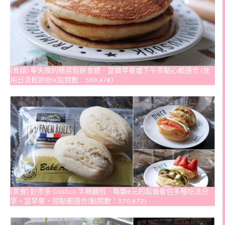
[食譜] 零失敗的簡易鬆餅食譜．當做早餐或下午茶點心都適合 (使
用日清鬆餅粉)(點閱數：599,476)
[美食] 好市多 Costco 半熟麵包．每顆6元的超值餐包多種吃法分
享，當早餐、甜點都適合(點閱數：570,672)