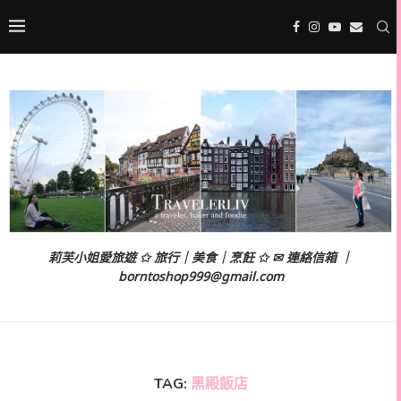
莉芙小姐愛旅遊 ✩ 旅行｜美食｜烹飪 ✩ ✉ 連絡信箱 ｜
borntoshop999@gmail.com
TAG:
黑殿飯店