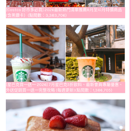
[Costco 好市多必買] 2026最新熱門清單推薦8月至10月特價商品
(含黑鑽卡）(點閱數：3,383,706)
[星巴克買一送一 2026] 7月星巴克5折飲料、最新會員專屬優惠、
外送促銷買一送一完整攻略 (每週更新)(點閱數：1,386,705)