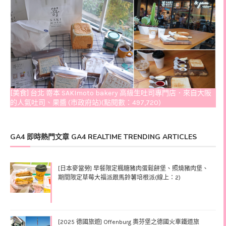
[美食] 台北 嵜本 SAKImoto bakery 高級生吐司專門店．來自大阪
的人氣吐司、果醬 (市政府站)(點閱數：497,720)
GA4 即時熱門文章 GA4 REALTIME TRENDING ARTICLES
[日本麥當勞] 早餐限定楓糖豬肉蛋鬆餅堡、照燒豬肉堡、
期間限定草莓大福派跟馬鈴薯培根派(線上：2)
[2025 德國旅遊] Offenburg 奧芬堡之德國火車鐵道旅