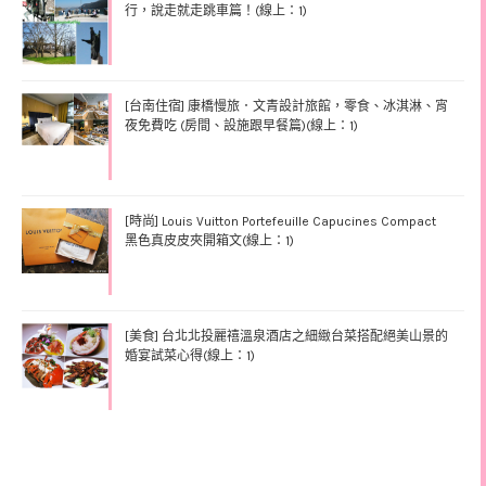
行，說走就走跳車篇！(線上：1)
[台南住宿] 康橋慢旅．文青設計旅館，零食、冰淇淋、宵
夜免費吃 (房間、設施跟早餐篇)(線上：1)
[時尚] Louis Vuitton Portefeuille Capucines Compact
黑色真皮皮夾開箱文(線上：1)
[美食] 台北北投麗禧溫泉酒店之細緻台菜搭配絕美山景的
婚宴試菜心得(線上：1)