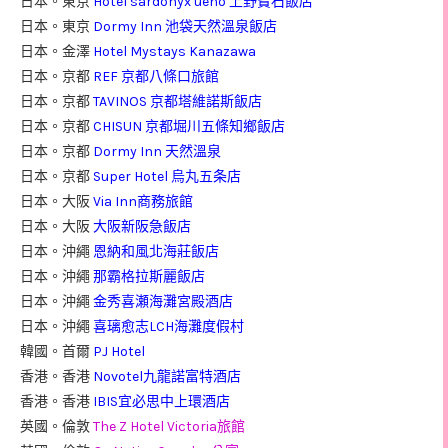
日本。東京
Hotel sardonyx ueno 上野寶石飯店
日本。東京
Dormy Inn 池袋天然溫泉飯店
日本。金澤
Hotel Mystays Kanazawa
日本。京都
REF 京都八條口旅館
日本。京都
TAVINOS 京都塔維諾斯飯店
日本。京都
CHISUN 京都堀川五條知鄉飯店
日本。京都
Dormy Inn 天然溫泉
日本。京都
Super Hotel 烏丸五条店
日本。大阪
Via Inn商務旅館
日本。大阪
大阪新阪急飯店
日本。沖繩
恩納和風北海莊飯店
日本。沖繩
那霸格拉斯麗飯店
日本。沖繩
金秀喜瀬海灘宮殿酒店
日本。沖繩
喜璃愈志LCH海灘度假村
韓國。首爾
PJ Hotel
香港。香港
Novotel九龍諾富特酒店
香港。香港
IBIS宜必思中上環酒店
英國。倫敦
The Z Hotel Victoria旅館