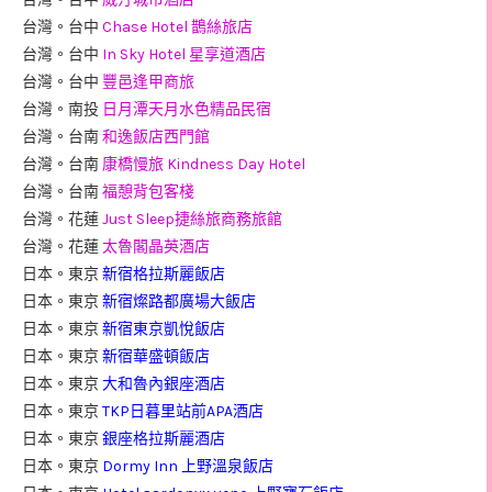
台灣。台中
Chase Hotel 鵲絲旅店
台灣。台中
In Sky Hotel 星享道酒店
台灣。台中
豐邑逢甲商旅
台灣。南投
日月潭天月水色精品民宿
台灣。台南
和逸飯店西門館
台灣。台南
康橋慢旅 Kindness Day Hotel
台灣。台南
福憩背包客棧
台灣。花蓮
Just Sleep捷絲旅商務旅館
台灣。花蓮
太魯閣晶英酒店
日本。東京
新宿格拉斯麗飯店
日本。東京
新宿燦路都廣場大飯店
日本。東京
新宿東京凱悅飯店
日本。東京
新宿華盛頓飯店
日本。東京
大和魯內銀座酒店
日本。東京
TKP日暮里站前APA酒店
日本。東京
銀座格拉斯麗酒店
日本。東京
Dormy Inn 上野溫泉飯店