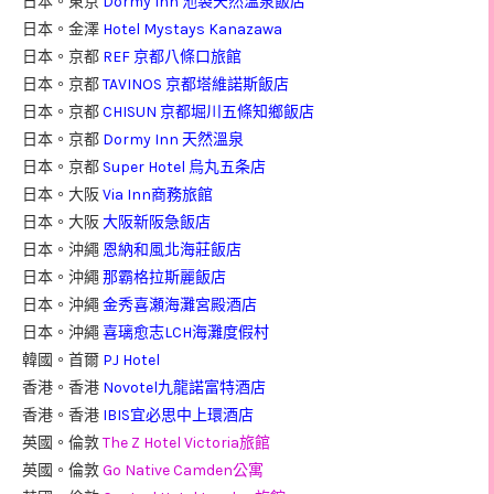
日本。東京
Dormy Inn 池袋天然溫泉飯店
日本。金澤
Hotel Mystays Kanazawa
日本。京都
REF 京都八條口旅館
日本。京都
TAVINOS 京都塔維諾斯飯店
日本。京都
CHISUN 京都堀川五條知鄉飯店
日本。京都
Dormy Inn 天然溫泉
日本。京都
Super Hotel 烏丸五条店
日本。大阪
Via Inn商務旅館
日本。大阪
大阪新阪急飯店
日本。沖繩
恩納和風北海莊飯店
日本。沖繩
那霸格拉斯麗飯店
日本。沖繩
金秀喜瀬海灘宮殿酒店
日本。沖繩
喜璃愈志LCH海灘度假村
韓國。首爾
PJ Hotel
香港。香港
Novotel九龍諾富特酒店
香港。香港
IBIS宜必思中上環酒店
英國。倫敦
The Z Hotel Victoria旅館
英國。倫敦
Go Native Camden公寓