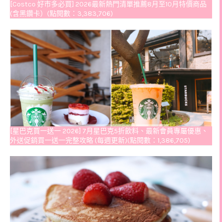
[Costco 好市多必買] 2026最新熱門清單推薦8月至10月特價商品
(含黑鑽卡）(點閱數：3,383,706)
[星巴克買一送一 2026] 7月星巴克5折飲料、最新會員專屬優惠、
外送促銷買一送一完整攻略 (每週更新)(點閱數：1,386,705)