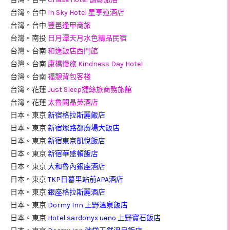
台灣。台中
In Sky Hotel 星享道酒店
台灣。台中
豐邑逢甲商旅
台灣。南投
日月潭天月水色精品民宿
台灣。台南
和逸飯店西門館
台灣。台南
康橋慢旅 Kindness Day Hotel
台灣。台南
福憩背包客棧
台灣。花蓮
Just Sleep捷絲旅商務旅館
台灣。花蓮
太魯閣晶英酒店
日本。東京
新宿格拉斯麗飯店
日本。東京
新宿燦路都廣場大飯店
日本。東京
新宿東京凱悅飯店
日本。東京
新宿華盛頓飯店
日本。東京
大和魯內銀座酒店
日本。東京
TKP日暮里站前APA酒店
日本。東京
銀座格拉斯麗酒店
日本。東京
Dormy Inn 上野溫泉飯店
日本。東京
Hotel sardonyx ueno 上野寶石飯店