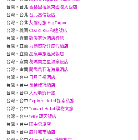
台灣。台北
香格里拉遠東國際大飯店
台灣。台北
台北富信飯店
台灣。台北
艾爾行旅 Hej Taipei
台灣。桃園
COZZI Blu 和逸飯店
台灣。宜蘭
礁溪寒沐酒店行館
台灣。宜蘭
力麗威斯汀度假酒店
台灣。宜蘭
晶泉丰旅溫泉飯店
台灣。宜蘭
葛瑪蘭之星溫泉飯店
台灣。宜蘭
蘭陽烏石港海景酒店
台灣。台中
日月千禧酒店
台灣。台中
長榮桂冠酒店
台灣。台中
大毅老爺行旅
台灣。台中
Explore Hotel 探索私旅
台灣。台中
Treeart Hotel 璞樹文旅
台灣。台中
1969 藍天飯店
台灣。台中
田中央旅店
台灣。台中
威汀城市酒店
台灣。台中
Chase Hotel 鵲絲旅店