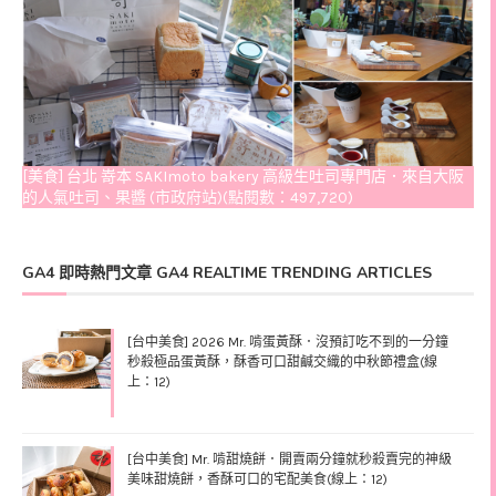
[美食] 台北 嵜本 SAKImoto bakery 高級生吐司專門店．來自大阪
的人氣吐司、果醬 (市政府站)(點閱數：497,720)
GA4 即時熱門文章 GA4 REALTIME TRENDING ARTICLES
[台中美食] 2026 Mr. 啃蛋黃酥．沒預訂吃不到的一分鐘
秒殺極品蛋黃酥，酥香可口甜鹹交織的中秋節禮盒(線
上：12)
[台中美食] Mr. 啃甜燒餅．開賣兩分鐘就秒殺賣完的神級
美味甜燒餅，香酥可口的宅配美食(線上：12)