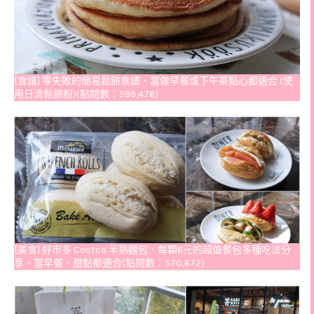
[食譜] 零失敗的簡易鬆餅食譜．當做早餐或下午茶點心都適合 (使
用日清鬆餅粉)(點閱數：599,476)
[美食] 好市多 Costco 半熟麵包．每顆6元的超值餐包多種吃法分
享，當早餐、甜點都適合(點閱數：570,672)