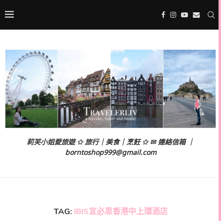
莉芙小姐愛旅遊 ✩ 旅行｜美食｜烹飪 ✩ ✉ 連絡信箱 ｜
borntoshop999@gmail.com
TAG:
IBIS宜必思香港中上環酒店